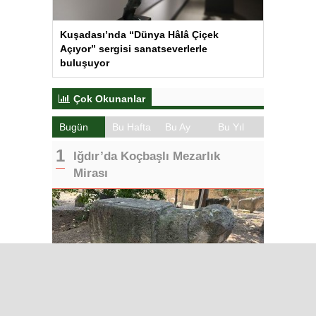
Kuşadası’nda “Dünya Hâlâ Çiçek
Açıyor” sergisi sanatseverlerle
buluşuyor
Çok Okunanlar
Bugün
Bu Hafta
Bu Ay
Bu Yıl
Iğdır’da Koçbaşlı Mezarlık
Mirası