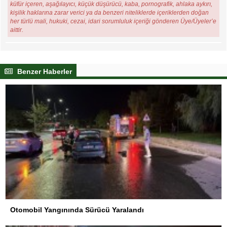
küfür içeren, aşağılayıcı, küçük düşürücü, kaba, pornografik, ahlaka aykırı,
kişilik haklarına zarar verici ya da benzeri niteliklerde içeriklerden doğan
her türlü mali, hukuki, cezai, idari sorumluluk içeriği gönderen Üye/Üyeler’e
aittir.
Benzer Haberler
Otomobil Yangınında Sürücü Yaralandı