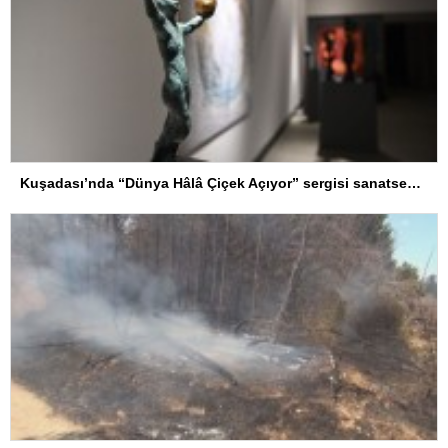
Kuşadası’nda “Dünya Hâlâ Çiçek Açıyor” sergisi sanatseverlerle buluşuyor