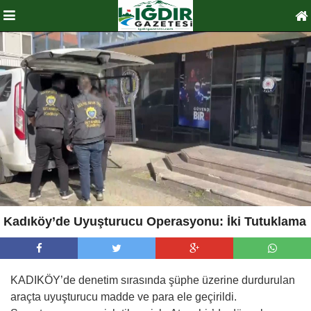
Kadıköy’de Uyuşturucu Operasyonu: İki Tutuklama
KADIKÖY’de denetim sırasında şüphe üzerine durdurulan
araçta uyuşturucu madde ve para ele geçirildi.