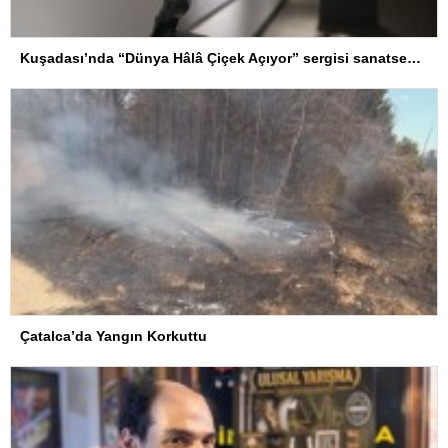
Kuşadası’nda “Dünya Hâlâ Çiçek Açıyor” sergisi sanatseverlerle buluşuyor
Çatalca’da Yangın Korkuttu