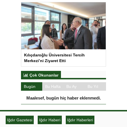
Kılıçdaroğlu Üniversitesi Tercih
Merkezi’ni Ziyaret Etti
Çok Okunanlar
Bugün
Bu Hafta
Bu Ay
Bu Yıl
Maalesef, bugün hiç haber eklenmedi.
Iğdır Gazetesi
Iğdır Haberi
Iğdır Haberleri