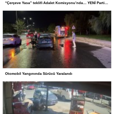
“Çerçeve Yasa” teklifi Adalet Komisyonu’nda… YENİ Partili Tanrıkulu: Bir insana ‘Silahını bırak, ülkene dön, siyasal ve toplumsal hayata katıl’ diyorsanız, o insan kapıdan içeri girdiğinde başına ne geleceğini bilmelidir
Otomobil Yangınında Sürücü Yaralandı