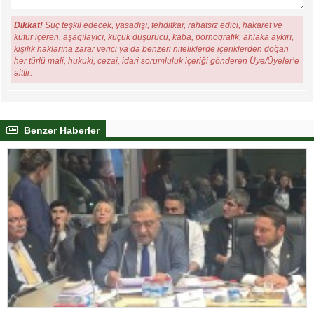
Dikkat!
Suç teşkil edecek, yasadışı, tehditkar, rahatsız edici, hakaret ve
küfür içeren, aşağılayıcı, küçük düşürücü, kaba, pornografik, ahlaka aykırı,
kişilik haklarına zarar verici ya da benzeri niteliklerde içeriklerden doğan
her türlü mali, hukuki, cezai, idari sorumluluk içeriği gönderen Üye/Üyeler’e
aittir.
Benzer Haberler