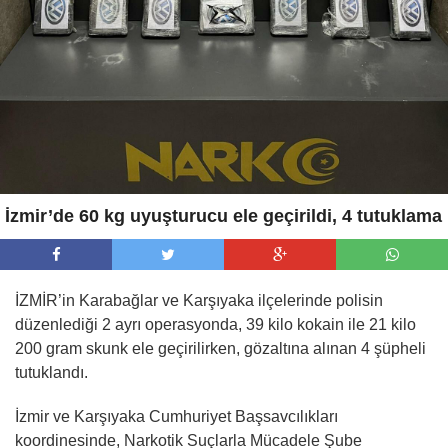
İzmir’de 60 kg uyuşturucu ele geçirildi, 4 tutuklama
İZMİR’in Karabağlar ve Karşıyaka ilçelerinde polisin
düzenlediği 2 ayrı operasyonda, 39 kilo kokain ile 21 kilo
200 gram skunk ele geçirilirken, gözaltına alınan 4 şüpheli
tutuklandı.
İzmir ve Karşıyaka Cumhuriyet Başsavcılıkları
koordinesinde, Narkotik Suçlarla Mücadele Şube