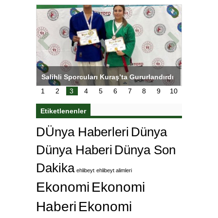
tens,
Salihli Sporcuları Kuraş’ta Gururlandırdı
Torreira 
çok özle
1
2
3
4
5
6
7
8
9
10
Etiketlenenler
DÜnya Haberleri
Dünya
Dünya Haberi
Dünya Son
Dakika
ehlibeyt
ehlibeyt alimleri
Ekonomi
Ekonomi
Haberi
Ekonomi