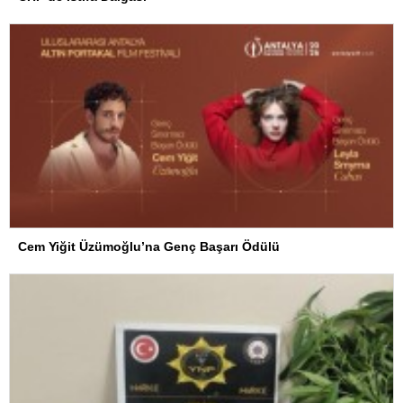
Cem Yiğit Üzümoğlu’na Genç Başarı Ödülü