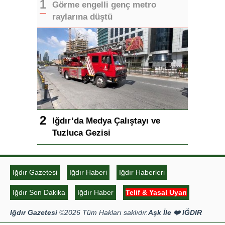
Görme engelli genç metro
raylarına düştü
Iğdır’da Medya Çalıştayı ve
Tuzluca Gezisi
Iğdır Gazetesi
Iğdır Haberi
Iğdır Haberleri
Iğdır Son Dakika
Iğdır Haber
Telif & Yasal Uyarı
Iğdır Gazetesi
©2026 Tüm Hakları saklıdır.
Aşk İle ❤️ IĞDIR