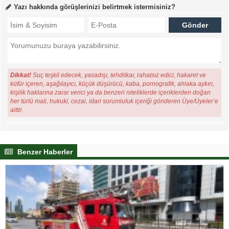
Yazı hakkında görüşlerinizi belirtmek istermisiniz?
Dikkat!
Suç teşkil edecek, yasadışı, tehditkar, rahatsız edici, hakaret ve
küfür içeren, aşağılayıcı, küçük düşürücü, kaba, pornografik, ahlaka aykırı,
kişilik haklarına zarar verici ya da benzeri niteliklerde içeriklerden doğan
her türlü mali, hukuki, cezai, idari sorumluluk içeriği gönderen Üye/Üyeler’e
aittir.
Benzer Haberler