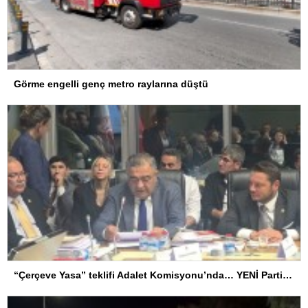
Görme engelli genç metro raylarına düştü
“Çerçeve Yasa” teklifi Adalet Komisyonu’nda… YENİ Partili Tanrıkulu: Bir insana ‘Silahını bırak, ülkene dön, siyasal ve toplumsal hayata katıl’ diyorsanız, o insan kapıdan içeri girdiğinde başına ne geleceğini bilmelidir