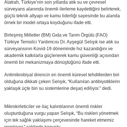
Atatrah, Türkiye’nin son yıllarda atık su ve çevresel
sürveyans alanında önemli ilerleme kaydettiğini belirterek,
güçlü teknik altyapı ve kamu liderliği sayesinde bu alanda
örnek bir model ortaya koyduğunu ifade etti.
Birleşmiş Milletler (BM) Gıda ve Tarım Örgütü (FAO)
Türkiye Temsilci Yardımcısı Dr. Ayşegül Selışık ise atık su
sürveyansının Kovid-19 döneminde hız kazandığını ve
akademik katkılarla güçlenerek kamu güvenliği açısından
önemli bir mekanizmaya dönüştüğünü ifade etti.
Antimikrobiyal direncin en önemli küresel tehditlerden biri
olduğuna dikkati çeken Selışık, “Kullanılan antibiyotiklerin
yaklaşık üçte biri su sistemlerine deşarj ediliyor.” dedi.
Mikrokirleticiler ve ilaç kalıntılarının önemli riskler
oluşturduğuna vurgu yapan Selışık, “Bu riskleri yönetmek
için tek sağlık yaklaşımı çerçevesinde hareket etmemiz
gerekiyor.” şeklinde konuştu.