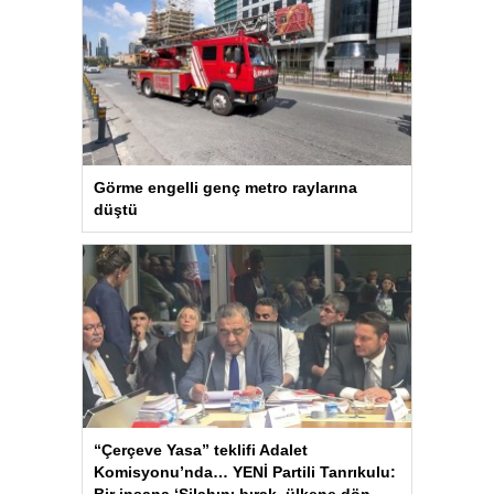
Görme engelli genç metro raylarına
düştü
“Çerçeve Yasa” teklifi Adalet
Komisyonu’nda… YENİ Partili Tanrıkulu:
Bir insana ‘Silahını bırak, ülkene dön,