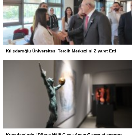
Kılıçdaroğlu Üniversitesi Tercih Merkezi’ni Ziyaret Etti
Kuşadası’nda “Dünya Hâlâ Çiçek Açıyor” sergisi sanatseverlerle buluşuyor