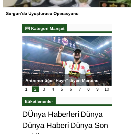
Sorgun’da Uyuşturucu Operasyonu
Kategori Manşet
iyen Mertens,
Salihli Sporcuları Kuraş’ta Gururlandırdı
ne istedi
1
2
3
4
5
6
7
8
9
10
Etiketlenenler
DÜnya Haberleri
Dünya
Dünya Haberi
Dünya Son