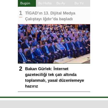
Bugün
Bu Hafta
Bu Ay
Bu Yıl
TİGAD’ın 13. Dijital Medya
Çalıştayı Iğdır’da başladı
Bakan Gürlek: İnternet
gazeteciliği tek çatı altında
toplanmalı, yasal düzenlemeye
hazırız
Iğdır Gazetesi
Iğdır Haberi
Iğdır Haberleri