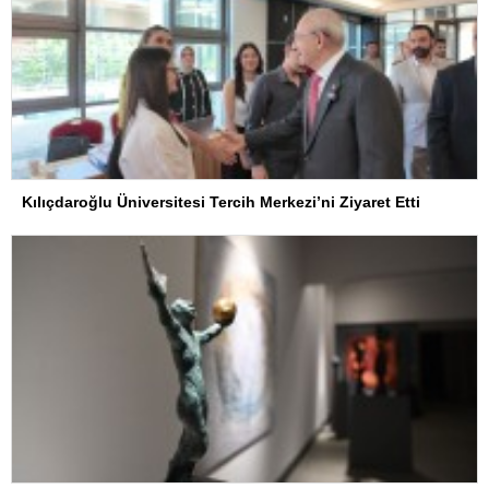
Kılıçdaroğlu Üniversitesi Tercih Merkezi’ni Ziyaret Etti