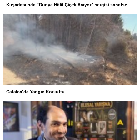
Kuşadası’nda “Dünya Hâlâ Çiçek Açıyor” sergisi sanatseverlerle buluşuyor
Çatalca’da Yangın Korkuttu