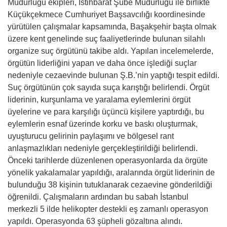
Müdürlüğü ekipleri, İstihbarat Şube Müdürlüğü ile birlikte
Küçükçekmece Cumhuriyet Başsavcılığı koordinesinde
yürütülen çalışmalar kapsamında, Başakşehir başta olmak
üzere kent genelinde suç faaliyetlerinde bulunan silahlı
organize suç örgütünü takibe aldı. Yapılan incelemelerde,
örgütün liderliğini yapan ve daha önce işlediği suçlar
nedeniyle cezaevinde bulunan Ş.B.’nin yaptığı tespit edildi.
Suç örgütünün çok sayıda suça karıştığı belirlendi. Örgüt
liderinin, kurşunlama ve yaralama eylemlerini örgüt
üyelerine ve para karşılığı üçüncü kişilere yaptırdığı, bu
eylemlerin esnaf üzerinde korku ve baskı oluşturmak,
uyuşturucu gelirinin paylaşımı ve bölgesel rant
anlaşmazlıkları nedeniyle gerçekleştirildiği belirlendi.
Önceki tarihlerde düzenlenen operasyonlarda da örgüte
yönelik yakalamalar yapıldığı, aralarında örgüt liderinin de
bulunduğu 38 kişinin tutuklanarak cezaevine gönderildiği
öğrenildi. Çalışmaların ardından bu sabah İstanbul
merkezli 5 ilde helikopter destekli eş zamanlı operasyon
yapıldı. Operasyonda 63 şüpheli gözaltına alındı.