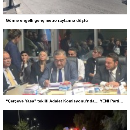
Görme engelli genç metro raylarına düştü
“Çerçeve Yasa” teklifi Adalet Komisyonu’nda… YENİ Partili Tanrıkulu: Bir insana ‘Silahını bırak, ülkene dön, siyasal ve toplumsal hayata katıl’ diyorsanız, o insan kapıdan içeri girdiğinde başına ne geleceğini bilmelidir