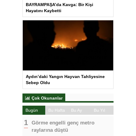
BAYRAMPAŞA’da Kavga: Bir Kişi
Hayatını Kaybetti
Aydın’daki Yangın Hayvan Tahliyesine
Sebep Oldu
Çok Okunanlar
Bugün
Bu Hafta
Bu Ay
Bu Yıl
Görme engelli genç metro
raylarına düştü