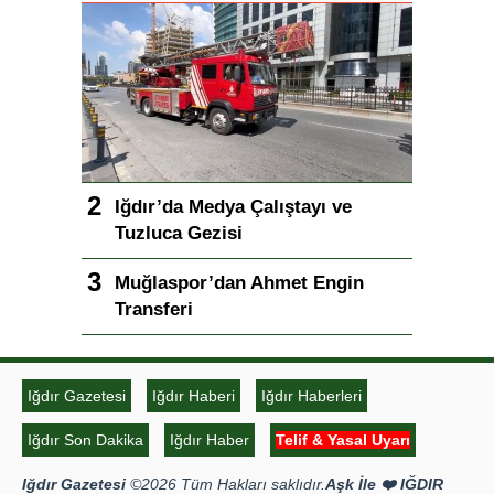
Iğdır’da Medya Çalıştayı ve
Tuzluca Gezisi
Muğlaspor’dan Ahmet Engin
Transferi
Iğdır Gazetesi
Iğdır Haberi
Iğdır Haberleri
Iğdır Son Dakika
Iğdır Haber
Telif & Yasal Uyarı
Iğdır Gazetesi
©2026 Tüm Hakları saklıdır.
Aşk İle ❤️ IĞDIR