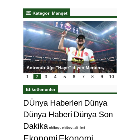
Kategori Manşet
tens,
Salihli Sporcuları Kuraş’ta Gururlandırdı
Torreira 
çok özle
1
2
3
4
5
6
7
8
9
10
Etiketlenenler
DÜnya Haberleri
Dünya
Dünya Haberi
Dünya Son
Dakika
ehlibeyt
ehlibeyt alimleri
Ekonomi
Ekonomi