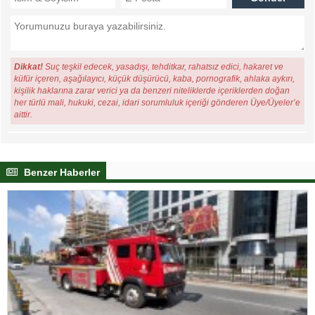
Dikkat!
Suç teşkil edecek, yasadışı, tehditkar, rahatsız edici, hakaret ve
küfür içeren, aşağılayıcı, küçük düşürücü, kaba, pornografik, ahlaka aykırı,
kişilik haklarına zarar verici ya da benzeri niteliklerde içeriklerden doğan
her türlü mali, hukuki, cezai, idari sorumluluk içeriği gönderen Üye/Üyeler’e
aittir.
Benzer Haberler