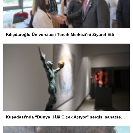
Kılıçdaroğlu Üniversitesi Tercih Merkezi’ni Ziyaret Etti
Kuşadası’nda “Dünya Hâlâ Çiçek Açıyor” sergisi sanatseverlerle buluşuyor