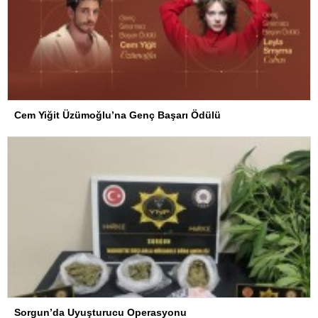
Cem Yiğit Üzümoğlu’na Genç Başarı Ödülü
Sorgun’da Uyuşturucu Operasyonu