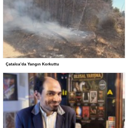
Çatalca’da Yangın Korkuttu