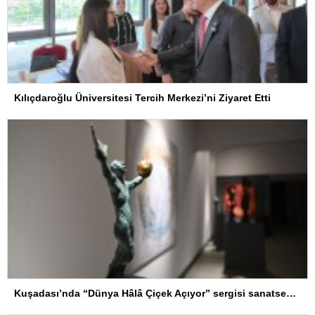
Kılıçdaroğlu Üniversitesi Tercih Merkezi’ni Ziyaret Etti
Kuşadası’nda “Dünya Hâlâ Çiçek Açıyor” sergisi sanatseverlerle buluşuyor