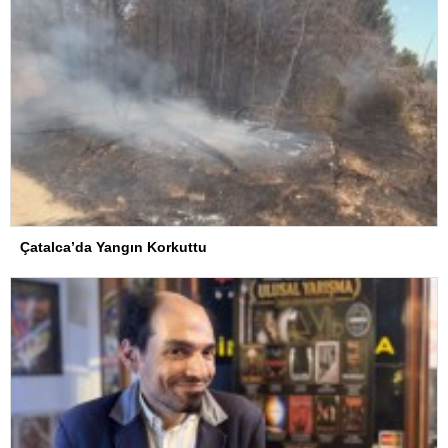
Çatalca’da Yangın Korkuttu