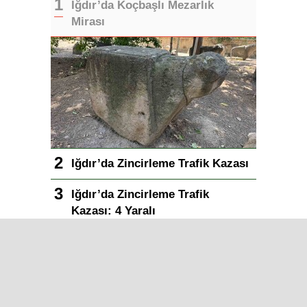
Iğdır’da Koçbaşlı Mezarlık
Mirası
Iğdır’da Zincirleme Trafik Kazası
Iğdır’da Zincirleme Trafik
Kazası: 4 Yaralı
Iğdır Gazetesi
Iğdır Haberi
Iğdır Haberleri
Iğdır Son Dakika
Iğdır Haber
Telif & Yasal Uyarı