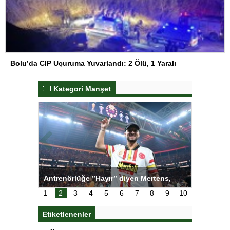
Bolu’da CIP Uçuruma Yuvarlandı: 2 Ölü, 1 Yaralı
Kategori Manşet
tens,
Salihli Sporcuları Kuraş’ta Gururlandırdı
Torreira 
çok özle
1
2
3
4
5
6
7
8
9
10
Etiketlenenler