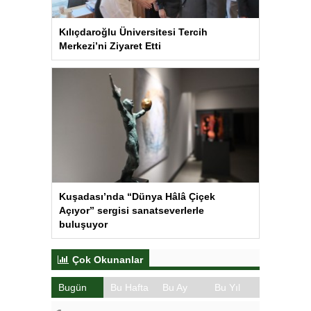
Kılıçdaroğlu Üniversitesi Tercih
Merkezi’ni Ziyaret Etti
Kuşadası’nda “Dünya Hâlâ Çiçek
Açıyor” sergisi sanatseverlerle
buluşuyor
Çok Okunanlar
Bugün
Bu Hafta
Bu Ay
Bu Yıl