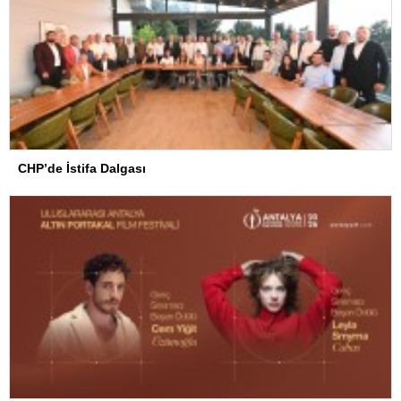
CHP’de İstifa Dalgası