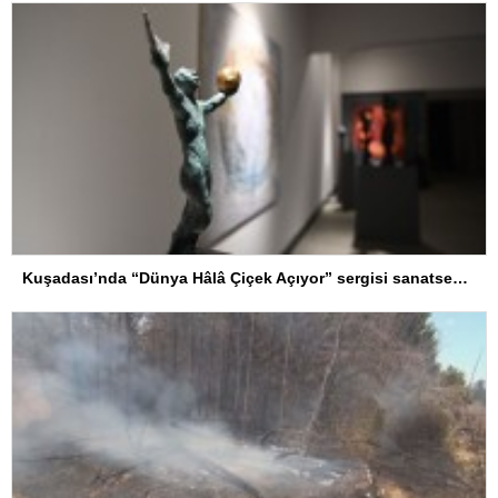
Kuşadası’nda “Dünya Hâlâ Çiçek Açıyor” sergisi sanatseverlerle buluşuyor