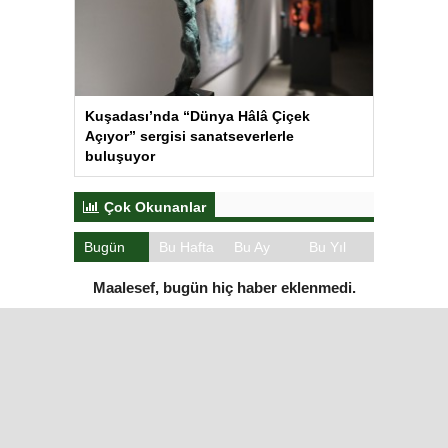
Kuşadası’nda “Dünya Hâlâ Çiçek
Açıyor” sergisi sanatseverlerle
buluşuyor
Çok Okunanlar
Bugün
Bu Hafta
Bu Ay
Bu Yıl
Maalesef, bugün hiç haber eklenmedi.
Iğdır Gazetesi
Iğdır Haberi
Iğdır Haberleri
Iğdır Son Dakika
Iğdır Haber
Telif & Yasal Uyarı
Iğdır Gazetesi
©2026 Tüm Hakları saklıdır.
Aşk İle ❤️ IĞDIR