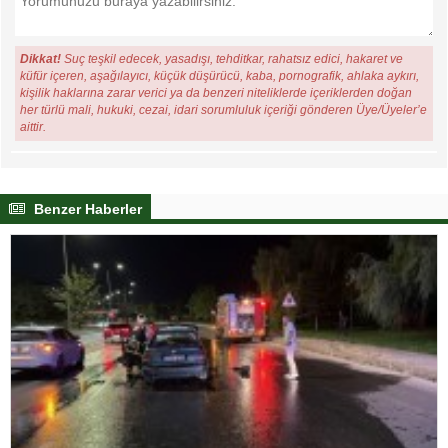
Dikkat!
Suç teşkil edecek, yasadışı, tehditkar, rahatsız edici, hakaret ve
küfür içeren, aşağılayıcı, küçük düşürücü, kaba, pornografik, ahlaka aykırı,
kişilik haklarına zarar verici ya da benzeri niteliklerde içeriklerden doğan
her türlü mali, hukuki, cezai, idari sorumluluk içeriği gönderen Üye/Üyeler’e
aittir.
Benzer Haberler