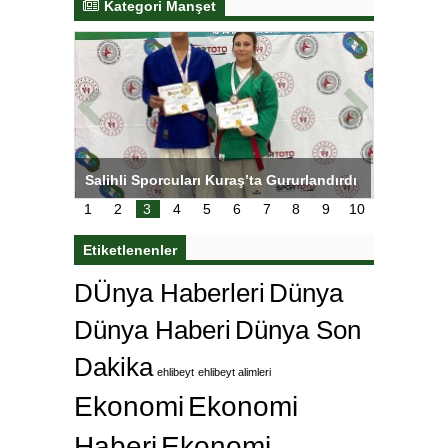
Kategori Manşet
tens,
Salihli Sporcuları Kuraş’ta Gururlandırdı
Torreira 
çok özle
1
2
3
4
5
6
7
8
9
10
Etiketlenenler
DÜnya Haberleri
Dünya
Dünya Haberi
Dünya Son
Dakika
ehlibeyt
ehlibeyt alimleri
Ekonomi
Ekonomi
Haberi
Ekonomi