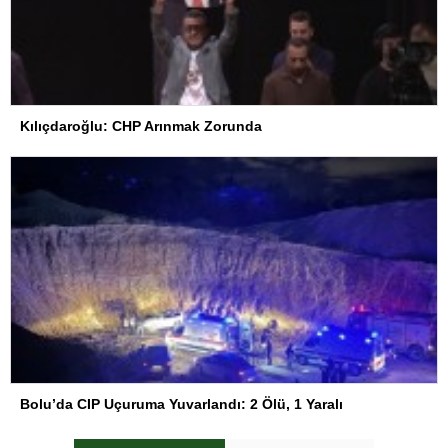
Kılıçdaroğlu: CHP Arınmak Zorunda
Bolu’da CIP Uçuruma Yuvarlandı: 2 Ölü, 1 Yaralı