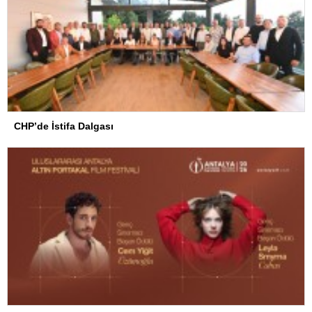
CHP’de İstifa Dalgası