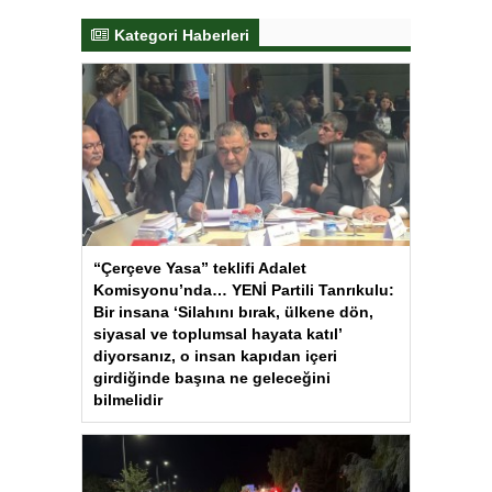
Kategori Haberleri
“Çerçeve Yasa” teklifi Adalet
Komisyonu’nda… YENİ Partili Tanrıkulu:
Bir insana ‘Silahını bırak, ülkene dön,
siyasal ve toplumsal hayata katıl’
diyorsanız, o insan kapıdan içeri
girdiğinde başına ne geleceğini
bilmelidir