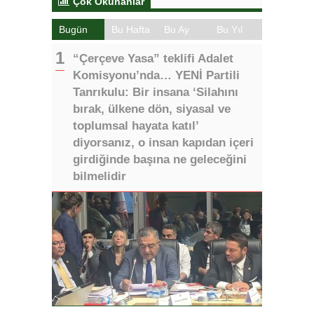
Çok Okunanlar
Bugün
Bu Hafta
Bu Ay
Bu Yıl
“Çerçeve Yasa” teklifi Adalet
Komisyonu’nda… YENİ Partili
Tanrıkulu: Bir insana ‘Silahını
bırak, ülkene dön, siyasal ve
toplumsal hayata katıl’
diyorsanız, o insan kapıdan içeri
girdiğinde başına ne geleceğini
bilmelidir