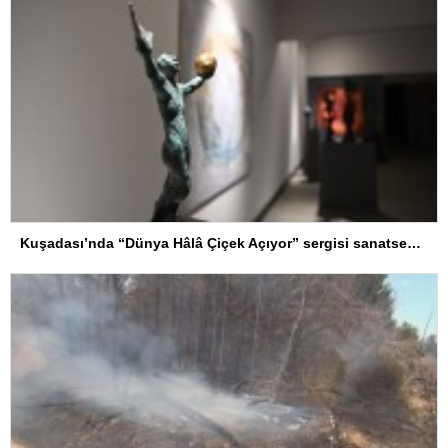
Kuşadası’nda “Dünya Hâlâ Çiçek Açıyor” sergisi sanatseverlerle buluşuyor