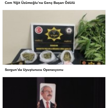
Cem Yiğit Üzümoğlu’na Genç Başarı Ödülü
Sorgun’da Uyuşturucu Operasyonu