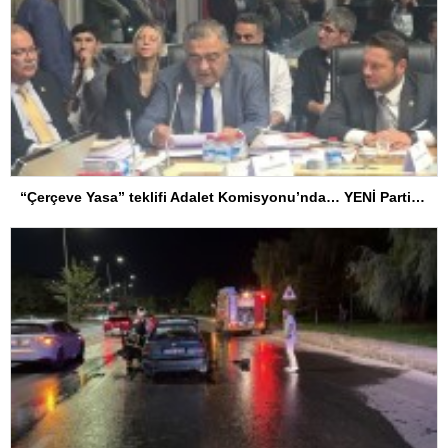
“Çerçeve Yasa” teklifi Adalet Komisyonu’nda… YENİ Partili Tanrıkulu: Bir insana ‘Silahını bırak, ülkene dön, siyasal ve toplumsal hayata katıl’ diyorsanız, o insan kapıdan içeri girdiğinde başına ne geleceğini bilmelidir