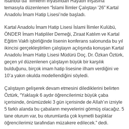
İstanbul’da “İlimlerin İhyasından Hayatın İnşasına”
temasıyla düzenlenen “İslami İlimler Çalıştayı ’26” Kartal
Anadolu İmam Hatip Lisesi’nde başladı.
Kartal Anadolu İmam Hatip Lisesi İslami İlimler Kulübü,
ÖNDER İmam Hatipliler Derneği, Ziraat Katılım ve Kartal
Eğitim Vakfı işbirliğinde lisenin konferans salonunda bu yıl
ikincisi gerçekleştirilen çalıştayın açılışında konuşan Kartal
Anadolu İmam Hatip Lisesi Müdürü Doç. Dr. Özkan Öztürk,
geçen yıl düzenlenen çalıştayın büyük bir karşılık
bulduğunu, birçok imam hatip lisesine ilham verdiğini ve
10’a yakın okulda modellendiğini söyledi.
Çalıştayın gelişerek devam etmesini dilediklerini belirten
Öztürk, “Yaklaşık 6 aydır öğrencilerimiz büyük çaba
içerisinde, önümüzdeki 3 gün içerisinde de Allah’ın izniyle
5 farklı alanda bu çabaların meyvelerini görmüş olacağız. 5
tane oturum var, bu oturumlarda çok kıymetli başlıklar
öğrencilerimiz tarafından müzakere edilecek.” dedi.