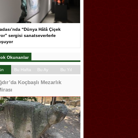
adası’nda “Dünya Hâlâ Çiçek
or” sergisi sanatseverlerle
uşuyor
ok Okunanlar
ün
Bu Hafta
Bu Ay
Bu Yıl
ğdır’da Koçbaşlı Mezarlık
irası