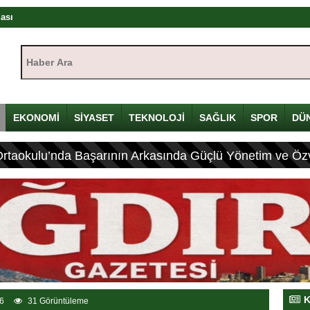
rası
ıştayı Iğdır’da başlıyor
Haber Ara:
mü
yı
çin Davulunu Kırdı
EKONOMİ
SİYASET
TEKNOLOJİ
SAĞLIK
SPOR
DÜ
Ortaokulu’nda Başarının Arkasında Güçlü Yönetim ve Özv
eleneksel Mirası
ası: 4 Yaralı
K
6
31 Görüntüleme