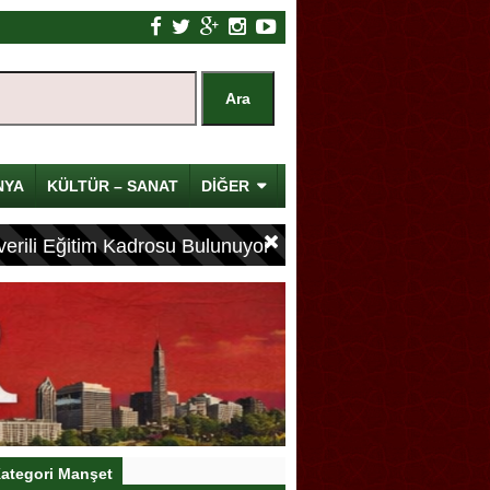
NYA
KÜLTÜR – SANAT
DİĞER
erili Eğitim Kadrosu Bulunuyor
ategori Manşet