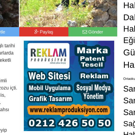
Hab
Da
Ha
tle
Paylaş
Gönder
Eğ
ı tarihi
Gü
urlarda
eketli
Ha
Ortaoku
imli
Sa
ozu içti.
is,
San
.
şahsı
Sa
Sağ
eyip
Hab