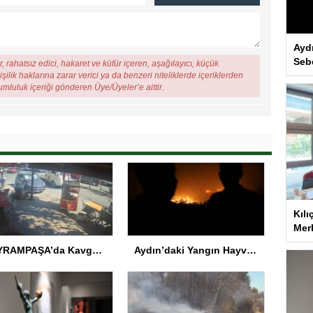
Ayd
Seb
, rahatsız edici, hakaret ve küfür içeren, aşağılayıcı, küçük
şilik haklarına zarar verici ya da benzeri niteliklerde içeriklerden
rumluluk içeriği gönderen Üye/Üyeler’e aittir.
Kılı
Merk
BAYRAMPAŞA’da Kavga: Bir Kişi Hayatını Kaybetti
Aydın’daki Yangın Hayvan Tahliyesine Sebep Oldu