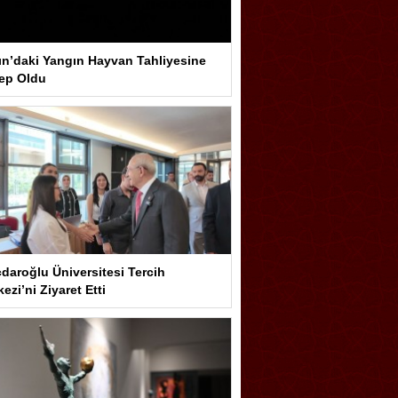
ın’daki Yangın Hayvan Tahliyesine
ep Oldu
çdaroğlu Üniversitesi Tercih
ezi’ni Ziyaret Etti