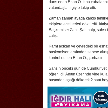
dans eden Ertan Ö. ikna çabalarına
vatandaşlar ilgiyle takip etti.
Zaman zaman ayağa kalkıp tehlikel
ekiplere ecel terleri döktürdü. İtf
Başkomiser Zahit Şahinalp, şahsı 
çalıştı.
Karnı acıkan ve çevredeki bir esnaf
başkomiser tarafından sepete alınıp
kontrol edilen Ertan Ö., çorbasını
Şahsın önceki gün de Cumhuriyet M
öğrenildi. Anıtın üzerinde yine kul
başından aşağı dökerek 2 saat bo