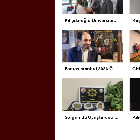
Kılıçdaroğlu Üniversitesi Tercih Merkezi’ni Ziyaret Etti
Fantasİstanbul 2026 Ödül Töreni Yapıldı
CHP
Sorgun’da Uyuşturucu Operasyonu