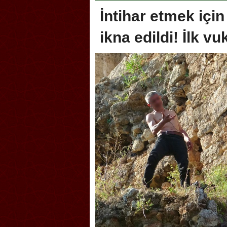
İntihar etmek için
ikna edildi! İlk vu
Akçakoca, Geleneksel Tür
Şampiyonası’na ev sahipliğ