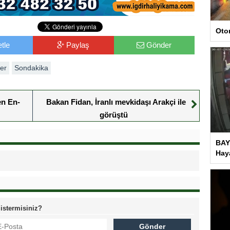
Oto
tle
Paylaş
Gönder
er
Sondakika
en En-
Bakan Fidan, İranlı mevkidaşı Arakçi ile
görüştü
BAY
Haya
 istermisiniz?