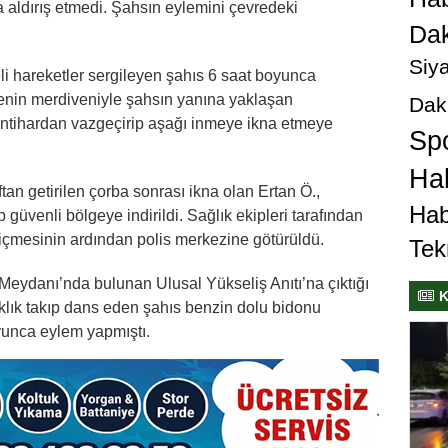
 aldırış etmedi. Şahsın eylemini çevredeki
Dak
Siya
i hareketler sergileyen şahıs 6 saat boyunca
aiyenin merdiveniyle şahsın yanına yaklaşan
Dak
intihardan vazgeçirip aşağı inmeye ikna etmeye
Sp
Hab
tan getirilen çorba sonrası ikna olan Ertan Ö.,
Hab
 güvenli bölgeye indirildi. Sağlık ekipleri tarafından
n içmesinin ardından polis merkezine götürüldü.
Tek
eydanı’nda bulunan Ulusal Yükseliş Anıtı’na çıktığı
K
aklık takıp dans eden şahıs benzin dolu bidonu
yunca eylem yapmıştı.