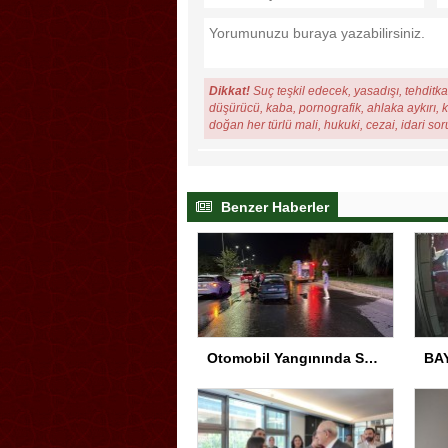
Dikkat!
Suç teşkil edecek, yasadışı, tehditkar
düşürücü, kaba, pornografik, ahlaka aykırı, ki
doğan her türlü mali, hukuki, cezai, idari so
Benzer Haberler
Otomobil Yangınında Sürücü Yaralandı