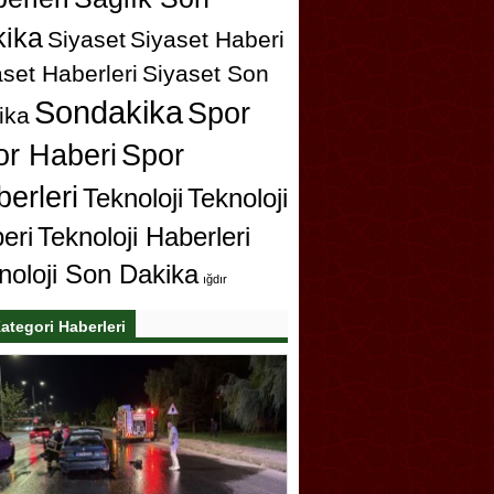
ika
Siyaset
Siyaset Haberi
set Haberleri
Siyaset Son
Sondakika
Spor
ika
or Haberi
Spor
erleri
Teknoloji
Teknoloji
eri
Teknoloji Haberleri
noloji Son Dakika
ığdır
ategori Haberleri