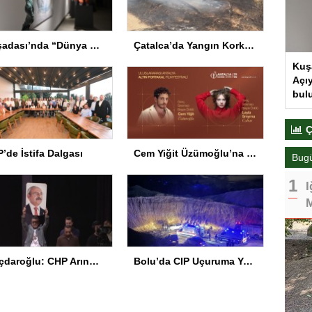
Kuşadası’nda “Dünya Hâlâ Çiçek Açıyor” sergisi sanatseverlerle buluşuyor
Çatalca’da Yangın Korkuttu
Kuş
Açıy
bul
Ç
’de İstifa Dalgası
Cem Yiğit Üzümoğlu’na Genç Başarı Ödülü
Bug
I
M
Kılıçdaroğlu: CHP Arınmak Zorunda
Bolu’da CIP Uçuruma Yuvarlandı: 2 Ölü, 1 Yaralı