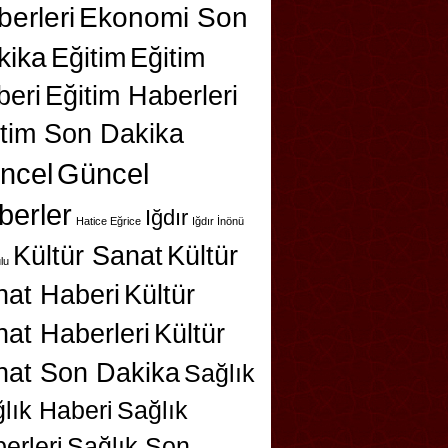
erleri
Ekonomi Son
kika
Eğitim
Eğitim
beri
Eğitim Haberleri
itim Son Dakika
ncel
Güncel
berler
Iğdır
Hatice Eğrice
Iğdır İnönü
Kültür Sanat
Kültür
lu
nat Haberi
Kültür
at Haberleri
Kültür
nat Son Dakika
Sağlık
lık Haberi
Sağlık
erleri
Sağlık Son