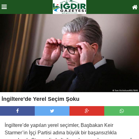
İngiltere’de Yerel Seçim Şoku
İngiltere’de yapılan yerel seçimler, Başbakan Keir
Starmer’in İşçi Partisi adına büyük bir başarısızlıkla