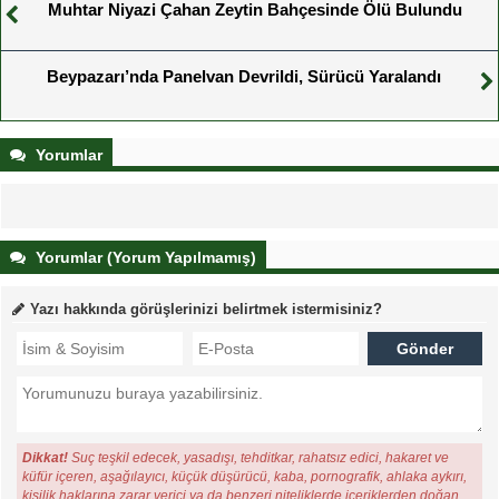
Muhtar Niyazi Çahan Zeytin Bahçesinde Ölü Bulundu
Beypazarı’nda Panelvan Devrildi, Sürücü Yaralandı
Yorumlar
Yorumlar (Yorum Yapılmamış)
Yazı hakkında görüşlerinizi belirtmek istermisiniz?
Dikkat!
Suç teşkil edecek, yasadışı, tehditkar, rahatsız edici, hakaret ve
küfür içeren, aşağılayıcı, küçük düşürücü, kaba, pornografik, ahlaka aykırı,
kişilik haklarına zarar verici ya da benzeri niteliklerde içeriklerden doğan