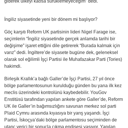
giderek ülkeyi kaosa sürüklemeyeceğim” dedi.
İngiliz siyasetinde yeni bir dönem mi başlıyor?
Göç karşıtı Reform UK partisinin lideri Nigel Farage ise,
seçimlerin “İngiliz siyasetinde gerçek anlamda tarihi bir
değişime” işaret ettiğini dile getirerek “Burada kalmak için
varız” dedi. İngiltere’de siyasete bugüne dek, geleneksel
olarak sol eğilimli İşçi Partisi ile Muhafazakar Parti (Tories)
hakimdi.
Birleşik Krallık’a bağlı Galler’de İşçi Partisi, 27 yıl önce
bölge parlamentosunun kurulduğu günden bu yana ilk kez
meclis üzerindeki kontrolünü kaybedebilir. YouGov
Enstitüsü tarafından yapılan ankete göre Galler’de, Reform
UK ile Galler’in bağımsızlığını savunan merkez sol parti
Plaid Cymru arasında kıyasıya bir yarış yaşandı. İşçi
Partisi, İskoçya’daki bölge parlamentosu seçiminden de
utanç verici bir sonuçla çıkma endişesi yaşıyor. Yapılan