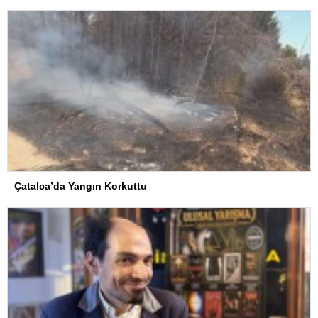
Çatalca’da Yangın Korkuttu