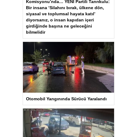
Komisyonu’nda… YENİ Partili Tanrıkulu:
Bir insana ‘Silahını bırak, ülkene dön,
siyasal ve toplumsal hayata katıl’
diyorsanız, o insan kapıdan içeri
girdiğinde başına ne geleceğini
bilmelidir
Otomobil Yangınında Sürücü Yaralandı