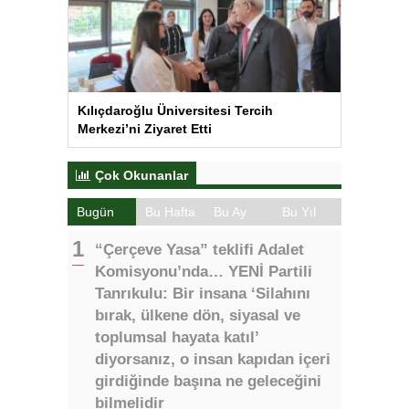
Kılıçdaroğlu Üniversitesi Tercih
Merkezi’ni Ziyaret Etti
Çok Okunanlar
Bugün
Bu Hafta
Bu Ay
Bu Yıl
“Çerçeve Yasa” teklifi Adalet
Komisyonu’nda… YENİ Partili
Tanrıkulu: Bir insana ‘Silahını
bırak, ülkene dön, siyasal ve
toplumsal hayata katıl’
diyorsanız, o insan kapıdan içeri
girdiğinde başına ne geleceğini
bilmelidir