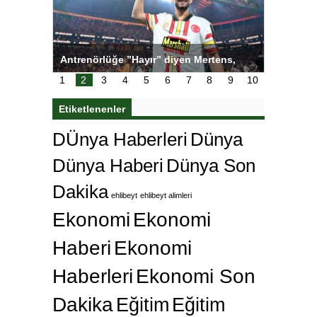
tens,
Salihli Sporcuları Kuraş’ta Gururlandırdı
Torreira 
çok özle
1
2
3
4
5
6
7
8
9
10
Etiketlenenler
DÜnya Haberleri
Dünya
Dünya Haberi
Dünya Son
Dakika
ehlibeyt
ehlibeyt alimleri
Ekonomi
Ekonomi
Haberi
Ekonomi
Haberleri
Ekonomi Son
Dakika
Eğitim
Eğitim