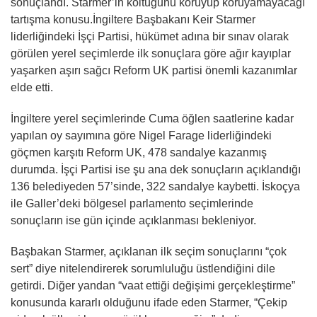
sonuçlandı. Starmer’in koltuğunu koruyup koruyamayacağı
tartışma konusu.İngiltere Başbakanı Keir Starmer
liderliğindeki İşçi Partisi, hükümet adına bir sınav olarak
görülen yerel seçimlerde ilk sonuçlara göre ağır kayıplar
yaşarken aşırı sağcı Reform UK partisi önemli kazanımlar
elde etti.
İngiltere yerel seçimlerinde Cuma öğlen saatlerine kadar
yapılan oy sayımına göre Nigel Farage liderliğindeki
göçmen karşıtı Reform UK, 478 sandalye kazanmış
durumda. İşçi Partisi ise şu ana dek sonuçların açıklandığı
136 belediyeden 57’sinde, 322 sandalye kaybetti. İskoçya
ile Galler’deki bölgesel parlamento seçimlerinde
sonuçların ise gün içinde açıklanması bekleniyor.
Başbakan Starmer, açıklanan ilk seçim sonuçlarını “çok
sert” diye nitelendirerek sorumluluğu üstlendiğini dile
getirdi. Diğer yandan “vaat ettiği değişimi gerçekleştirme”
konusunda kararlı olduğunu ifade eden Starmer, “Çekip