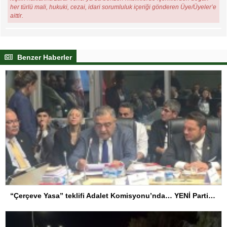
her türlü mali, hukuki, cezai, idari sorumluluk içeriği gönderen Üye/Üyeler’e
aittir.
Benzer Haberler
“Çerçeve Yasa” teklifi Adalet Komisyonu’nda… YENİ Partili Tanrıkulu: Bir insana ‘Silahını bırak, ülkene dön, siyasal ve toplumsal hayata katıl’ diyorsanız, o insan kapıdan içeri girdiğinde başına ne geleceğini bilmelidir