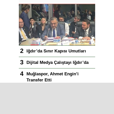
Iğdır’da Sınır Kapısı Umutları
Dijital Medya Çalıştayı Iğdır’da
Muğlaspor, Ahmet Engin’i
Transfer Etti
Iğdır Gazetesi
Iğdır Haberi
Iğdır Haberleri
Iğdır Son Dakika
Iğdır Haber
Telif & Yasal Uyarı