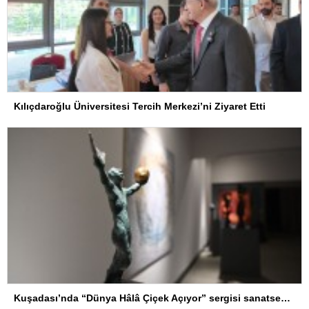
Kılıçdaroğlu Üniversitesi Tercih Merkezi’ni Ziyaret Etti
Kuşadası’nda “Dünya Hâlâ Çiçek Açıyor” sergisi sanatseverlerle buluşuyor