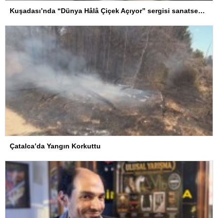
Kuşadası’nda “Dünya Hâlâ Çiçek Açıyor” sergisi sanatseverlerle buluşuyor
Çatalca’da Yangın Korkuttu