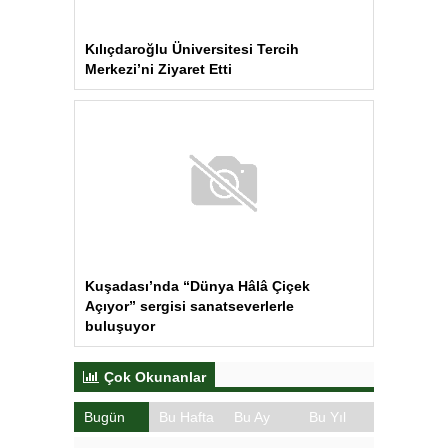
BAYRAMPAŞA’da Kavga: Bir Kişi
Hayatını Kaybetti
Aydın’daki Yangın Hayvan Tahliyesine
Sebep Oldu
Kılıçdaroğlu Üniversitesi Tercih
Merkezi’ni Ziyaret Etti