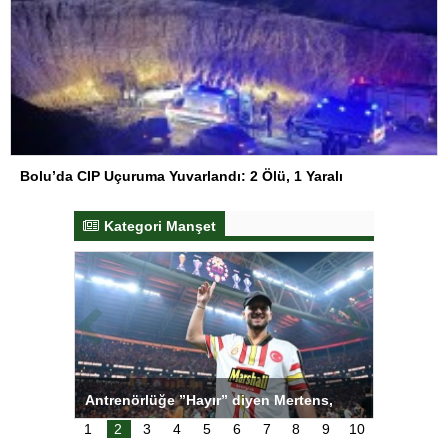
Bolu’da CIP Uçuruma Yuvarlandı: 2 Ölü, 1 Yaralı
Kategori Manşet
ı
Antrenörlüğe ”Hayır” diyen Mertens,
Salihli S
karar
Galatasaray’dan bakın ne istedi
1
2
3
4
5
6
7
8
9
10