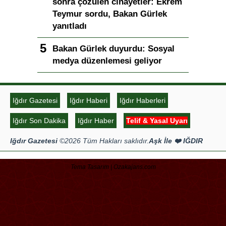
toplanmalı, yasal düzenlemeye
hazırız
Bakan Gürlek: Terörsüz Türkiye
süreci tamamlanmak üzere
Yapay zeka telifleri ve yıllar
sonra çözülen cinayetler: Ekrem
Teymur sordu, Bakan Gürlek
yanıtladı
Bakan Gürlek duyurdu: Sosyal
medya düzenlemesi geliyor
Iğdır Gazetesi
Iğdır Haberi
Iğdır Haberleri
Iğdır Son Dakika
Iğdır Haber
Telif & Yasal Uyarı
Iğdır Gazetesi
©2026 Tüm Hakları saklıdır.
Aşk İle ❤️ IĞDIR