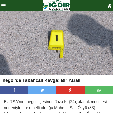
İnegöl’de Tabancalı Kavga: Bir Yaralı
BURSA’nın İnegöl ilçesinde Rıza K. (24), alacak meselesi
nedeniyle husumetli olduğu Mahmut Sait Ö.’yü (33)