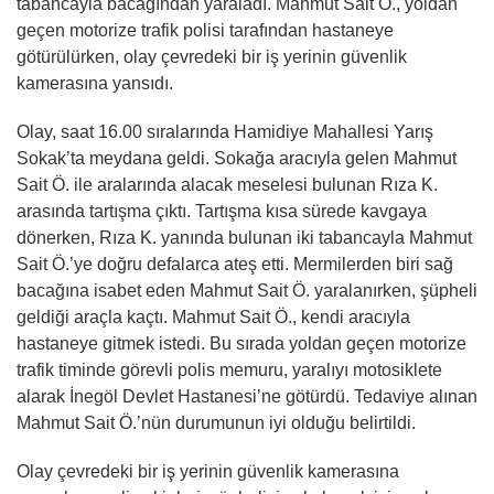
tabancayla bacağından yaraladı. Mahmut Sait Ö., yoldan
geçen motorize trafik polisi tarafından hastaneye
götürülürken, olay çevredeki bir iş yerinin güvenlik
kamerasına yansıdı.
Olay, saat 16.00 sıralarında Hamidiye Mahallesi Yarış
Sokak’ta meydana geldi. Sokağa aracıyla gelen Mahmut
Sait Ö. ile aralarında alacak meselesi bulunan Rıza K.
arasında tartışma çıktı. Tartışma kısa sürede kavgaya
dönerken, Rıza K. yanında bulunan iki tabancayla Mahmut
Sait Ö.’ye doğru defalarca ateş etti. Mermilerden biri sağ
bacağına isabet eden Mahmut Sait Ö. yaralanırken, şüpheli
geldiği araçla kaçtı. Mahmut Sait Ö., kendi aracıyla
hastaneye gitmek istedi. Bu sırada yoldan geçen motorize
trafik timinde görevli polis memuru, yaralıyı motosiklete
alarak İnegöl Devlet Hastanesi’ne götürdü. Tedaviye alınan
Mahmut Sait Ö.’nün durumunun iyi olduğu belirtildi.
Olay çevredeki bir iş yerinin güvenlik kamerasına