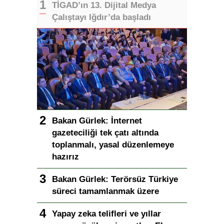
Kuşadası’nda “Dünya Hâlâ Çiçek
Açıyor” sergisi sanatseverlerle
buluşuyor
Çok Okunanlar
Bugün
Bu Hafta
Bu Ay
Bu Yıl
TİGAD’ın 13. Dijital Medya
Çalıştayı Iğdır’da başladı
Bakan Gürlek: İnternet
gazeteciliği tek çatı altında