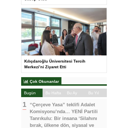
Kılıçdaroğlu Üniversitesi Tercih
Merkezi’ni Ziyaret Etti
Çok Okunanlar
Bugün
Bu Hafta
Bu Ay
Bu Yıl
“Çerçeve Yasa” teklifi Adalet
Komisyonu’nda… YENİ Partili
Tanrıkulu: Bir insana ‘Silahını
bırak, ülkene dön, siyasal ve