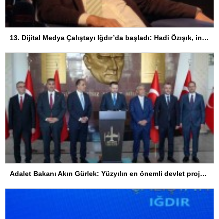
13. Dijital Medya Çalıştayı Iğdır’da başladı: Hadi Özışık, internet yasasının perde arkasını anlattı
Adalet Bakanı Akın Gürlek: Yüzyılın en önemli devlet projesi