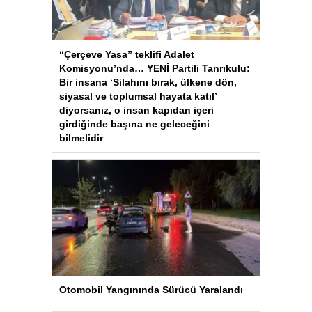
“Çerçeve Yasa” teklifi Adalet
Komisyonu’nda… YENİ Partili Tanrıkulu:
Bir insana ‘Silahını bırak, ülkene dön,
siyasal ve toplumsal hayata katıl’
diyorsanız, o insan kapıdan içeri
girdiğinde başına ne geleceğini
bilmelidir
Otomobil Yangınında Sürücü Yaralandı