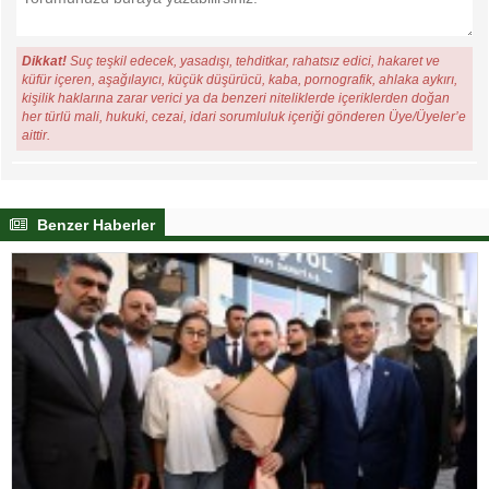
Dikkat!
Suç teşkil edecek, yasadışı, tehditkar, rahatsız edici, hakaret ve
küfür içeren, aşağılayıcı, küçük düşürücü, kaba, pornografik, ahlaka aykırı,
kişilik haklarına zarar verici ya da benzeri niteliklerde içeriklerden doğan
her türlü mali, hukuki, cezai, idari sorumluluk içeriği gönderen Üye/Üyeler’e
aittir.
Benzer Haberler