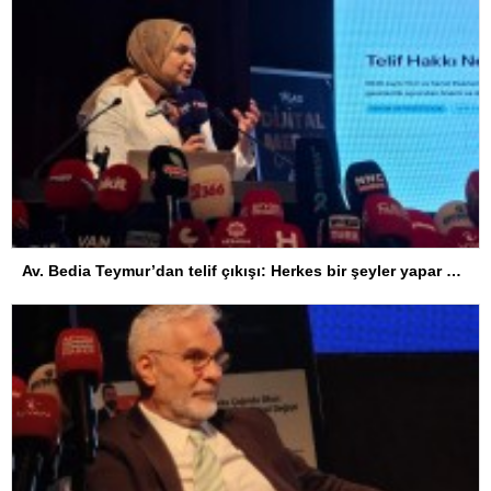
Av. Bedia Teymur’dan telif çıkışı: Herkes bir şeyler yapar ama herkes üretemez