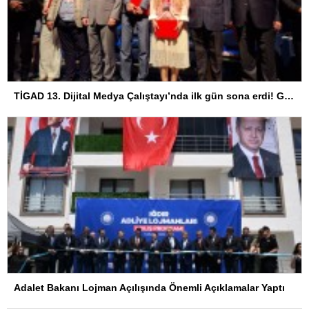
TİGAD 13. Dijital Medya Çalıştayı’nda ilk gün sona erdi! Gazeteciliğin dijital dönüşümü Iğdır’da ele alındı
Adalet Bakanı Lojman Açılışında Önemli Açıklamalar Yaptı