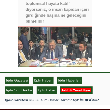
toplumsal hayata katıl’
diyorsanız, o insan kapıdan içeri
girdiğinde başına ne geleceğini
bilmelidir
Iğdır Gazetesi
Iğdır Haberi
Iğdır Haberleri
Iğdır Son Dakika
Iğdır Haber
Telif & Yasal Uyarı
Iğdır Gazetesi
©2026 Tüm Hakları saklıdır.
Aşk İle ❤️ IĞDIR