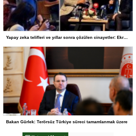
Yapay zeka telifleri ve yıllar sonra çözülen cinayetler: Ekrem Teymur sordu, Bakan Gürlek yanıtladı
Bakan Gürlek: Terörsüz Türkiye süreci tamamlanmak üzere