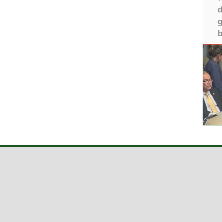
d
g
b
Iğdır Gazetesi
©2026 
ır Haberleri
Iğdır Son Dakika
IĞDIR