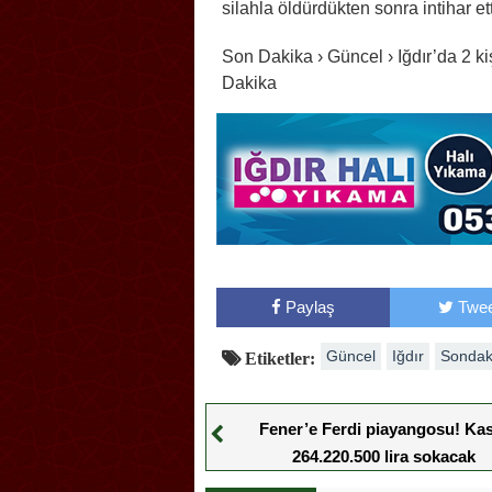
silahla öldürdükten sonra intihar ett
Son Dakika › Güncel › Iğdır’da 2 k
Dakika
Paylaş
Twee
Güncel
Iğdır
Sondak
Etiketler:
Fener’e Ferdi piayangosu! Ka
264.220.500 lira sokacak