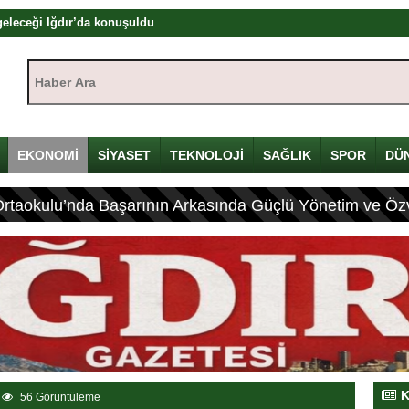
eleceği Iğdır’da konuşuldu
tayı’nda ilk gün sona erdi! Gazeteciliğin dijital dönüşümü Iğdır’da ele
Haber Ara:
nda Önemli Açıklamalar Yaptı
kışı: Herkes bir şeyler yapar ama herkes üretemez
EKONOMİ
SİYASET
TEKNOLOJİ
SAĞLIK
SPOR
DÜ
dır’da başladı: Hadi Özışık, internet yasasının perde arkasını anlattı
zyılın en önemli devlet projesi
Ortaokulu’nda Başarının Arkasında Güçlü Yönetim ve Özv
ya Çalıştayı’nda Önemli Açıklamalar
1’i sürece destek veriyor
l medya düzenlemesi geliyor
tlerde Bulundu
K
56 Görüntüleme