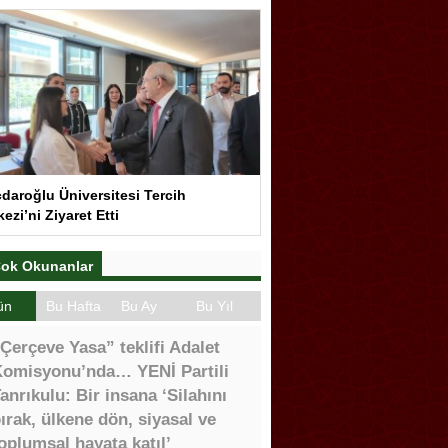
çdaroğlu Üniversitesi Tercih
ezi’ni Ziyaret Etti
ok Okunanlar
ün
Bu Hafta
Bu Ay
Bu Yıl
Çerçeve Yasa” teklifi Adalet
omisyonu’nda… YENİ Partili
anrıkulu: Bir insana ‘Silahını
ırak, ülkene dön, siyasal ve
oplumsal hayata katıl’