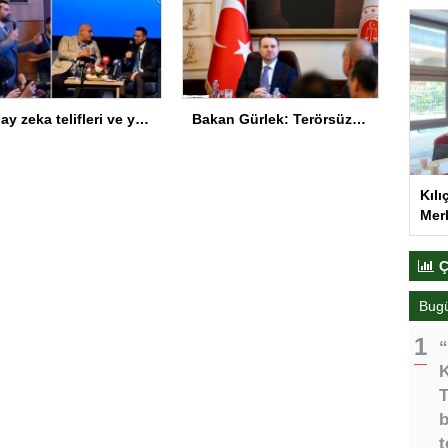
Yapay zeka telifleri ve yıllar sonra çözülen cinayetler: Ekrem Teymur sordu, Bakan Gürlek yanıtladı
Bakan Gürlek: Terörsüz Türkiye süreci tamamlanmak üzere
Kılı
Merk
Ç
Bug
“
K
T
b
t