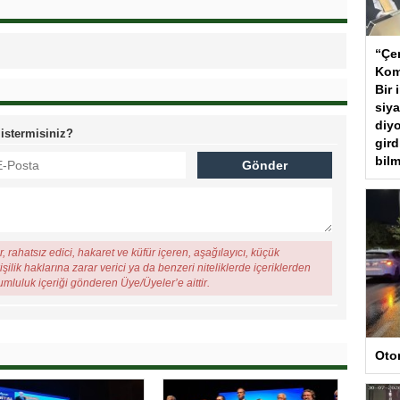
“Çer
Kom
Bir 
siya
diyo
 istermisiniz?
gird
bilm
, rahatsız edici, hakaret ve küfür içeren, aşağılayıcı, küçük
şilik haklarına zarar verici ya da benzeri niteliklerde içeriklerden
rumluluk içeriği gönderen Üye/Üyeler’e aittir.
Oto