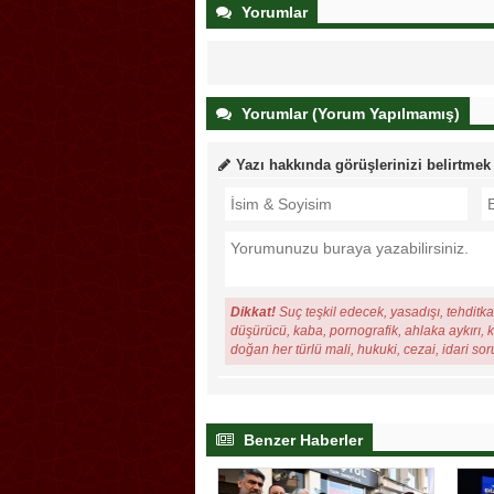
Yorumlar
Yorumlar (Yorum Yapılmamış)
Yazı hakkında görüşlerinizi belirtmek
Dikkat!
Suç teşkil edecek, yasadışı, tehditkar
düşürücü, kaba, pornografik, ahlaka aykırı, ki
doğan her türlü mali, hukuki, cezai, idari so
Benzer Haberler