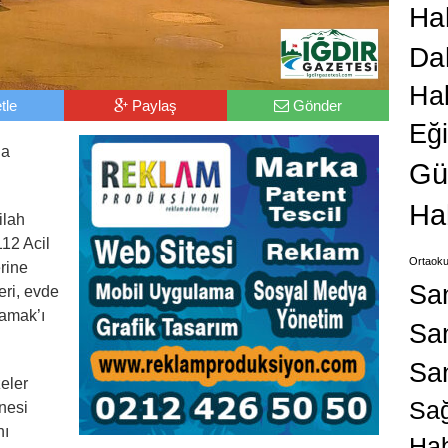
Hab
Da
Ha
tle
Paylaş
Gönder
Eğ
la
Gü
Ha
ilah
112 Acil
Ortaoku
erine
Sa
eri, evde
Mamak’ı
San
Sa
eler
Sağ
nesi
nı
Hab