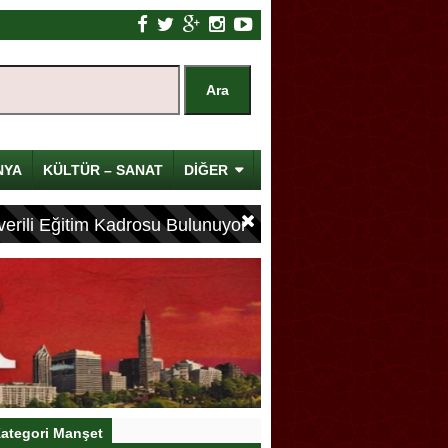
NYA
KÜLTÜR – SANAT
DİĞER
erili Eğitim Kadrosu Bulunuyor
ategori Manşet