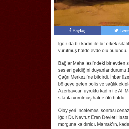
Paylaş
Twee
Iğdır’da bir kadın ile bir erkek silah
vurulmuş halde evde ölü bulundu.
Bağlar Mahallesi’ndeki bir evden s
sesleri geldiğini duyanlar durumu 
Çağrı Merkezi’ne bildirdi. İhbar üz
bölgeye gelen polis ve sağlık ekipl
Azerbaycan uyruklu kadın ile Ali 
silahla vurulmuş halde ölü buldu.
Olay yeri incelemesi sonrası cenaz
Iğdır Dr. Nevruz Eren Devlet Hasta
morguna kaldırıldı. Mamak’ın, kadı