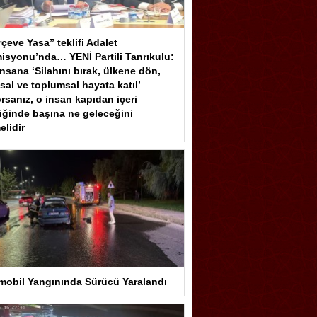
çeve Yasa” teklifi Adalet
isyonu’nda… YENİ Partili Tanrıkulu:
insana ‘Silahını bırak, ülkene dön,
sal ve toplumsal hayata katıl’
rsanız, o insan kapıdan içeri
iğinde başına ne geleceğini
elidir
mobil Yangınında Sürücü Yaralandı