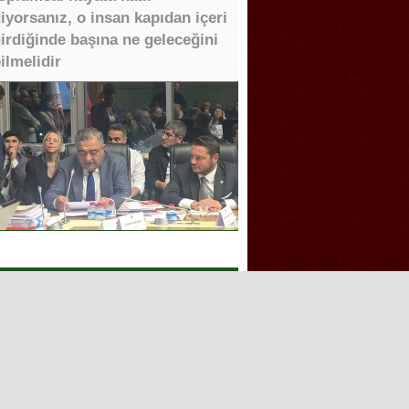
iyorsanız, o insan kapıdan içeri
irdiğinde başına ne geleceğini
ilmelidir
Tüm Hakları saklıdır.
Aşk İle ❤️