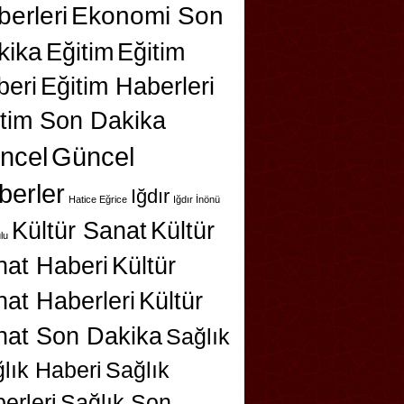
erleri
Ekonomi Son
kika
Eğitim
Eğitim
beri
Eğitim Haberleri
itim Son Dakika
ncel
Güncel
berler
Iğdır
Hatice Eğrice
Iğdır İnönü
Kültür Sanat
Kültür
lu
nat Haberi
Kültür
at Haberleri
Kültür
nat Son Dakika
Sağlık
lık Haberi
Sağlık
erleri
Sağlık Son