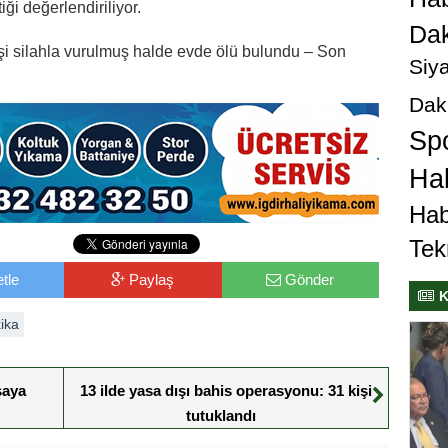
iği değerlendiriliyor.
Dak
işi silahla vurulmuş halde evde ölü bulundu – Son
Siya
Dak
Sp
Hab
Hab
Tek
tle
Paylaş
Gönder
K
ika
saya
13 ilde yasa dışı bahis operasyonu: 31 kişi
tutuklandı