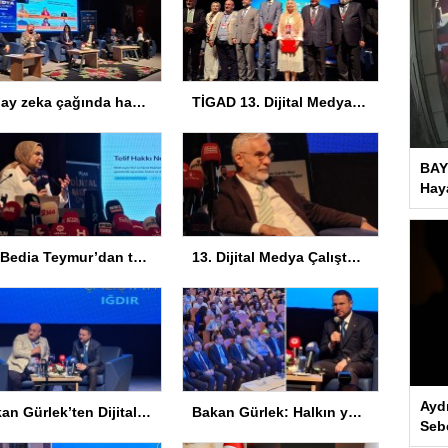
Yapay zeka çağında haberin geleceği Iğdır’da konuşuldu
TİGAD 13. Dijital Medya Çalıştayı’nda ilk gün sona erdi! Gazeteciliğin dijital dönüşümü Iğdır’da ele alındı
BAY
Haya
Av. Bedia Teymur’dan telif çıkışı: Herkes bir şeyler yapar ama herkes üretemez
13. Dijital Medya Çalıştayı Iğdır’da başladı: Hadi Özışık, internet yasasının perde arkasını anlattı
Ayd
Bakan Gürlek’ten Dijital Medya Çalıştayı’nda Önemli Açıklamalar
Bakan Gürlek: Halkın yüzde 91’i sürece destek veriyor
Seb