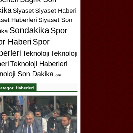
ika
Siyaset
Siyaset Haberi
set Haberleri
Siyaset Son
Sondakika
Spor
ika
or Haberi
Spor
erleri
Teknoloji
Teknoloji
eri
Teknoloji Haberleri
noloji Son Dakika
ığdır
ategori Haberleri