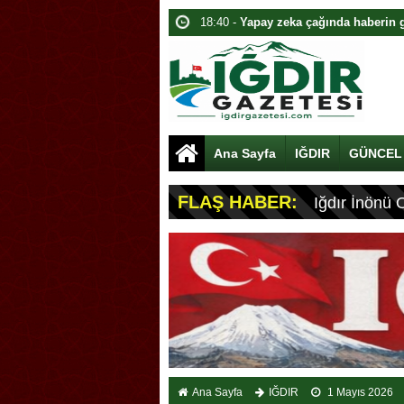
18:40 -
Yapay zeka çağında haberin g
18:00 -
TİGAD 13. Dijital Medya Çalış
alındı
17:40 -
Adalet Bakanı Lojman Açılışı
16:40 -
Av. Bedia Teymur’dan telif çı
Ana Sayfa
IĞDIR
GÜNCEL
16:00 -
13. Dijital Medya Çalıştayı Iğ
15:40 -
Adalet Bakanı Akın Gürlek: Yü
FLAŞ HABER:
Iğdır İnönü 
14:40 -
Bakan Gürlek’ten Dijital Med
14:00 -
Bakan Gürlek: Halkın yüzde 9
13:40 -
Bakan Gürlek duyurdu: Sosya
19:00 -
Bakan Gürlek Iğdır’da Ziyare
Ana Sayfa
IĞDIR
1 Mayıs 2026