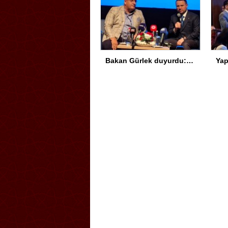
Bakan Gürlek duyurdu: Sosyal medya düzenlemesi geliyor