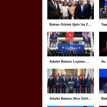
Bakan Gürlek Iğdır’da Ziyaretlerde Bulundu
Adalet Bakanı Lojman Açılışında Önemli Açıklamalar Yaptı
Adalet Bakanı Akın Gürlek: Yüzyılın en önemli devlet projesi