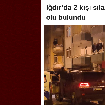
Iğdır’da 2 kişi si
ölü bulundu
Akçakoca, Geleneksel Tür
Şampiyonası’na ev sahipliğ