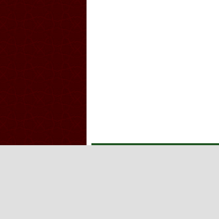
Iğdır Gazetesi
Iğdır Haberi
Iğd
Iğdır Haber
Telif & Yasal Uyarı