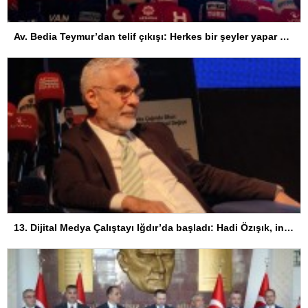
Av. Bedia Teymur’dan telif çıkışı: Herkes bir şeyler yapar ama herkes üretemez
13. Dijital Medya Çalıştayı Iğdır’da başladı: Hadi Özışık, internet yasasının perde arkasını anlattı