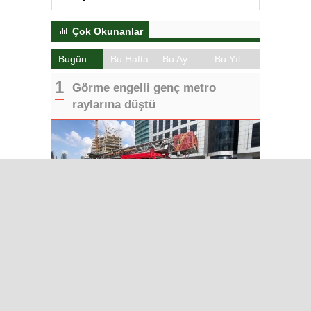
Çok Okunanlar
Bugün
Bu Hafta
Bu Ay
Bu Yıl
Görme engelli genç metro
raylarına düştü
Iğdır’da Medya Çalıştayı ve
Tuzluca Gezisi