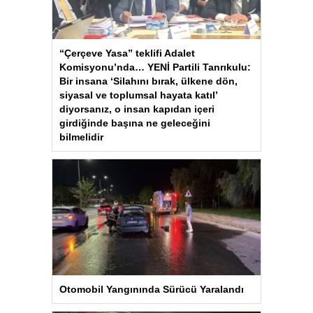
“Çerçeve Yasa” teklifi Adalet
Komisyonu’nda… YENİ Partili Tanrıkulu:
Bir insana ‘Silahını bırak, ülkene dön,
siyasal ve toplumsal hayata katıl’
diyorsanız, o insan kapıdan içeri
girdiğinde başına ne geleceğini
bilmelidir
Otomobil Yangınında Sürücü Yaralandı