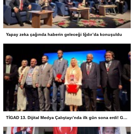
Yapay zeka çağında haberin geleceği Iğdır’da konuşuldu
TİGAD 13. Dijital Medya Çalıştayı’nda ilk gün sona erdi! Gazeteciliğin dijital dönüşümü Iğdır’da ele alındı