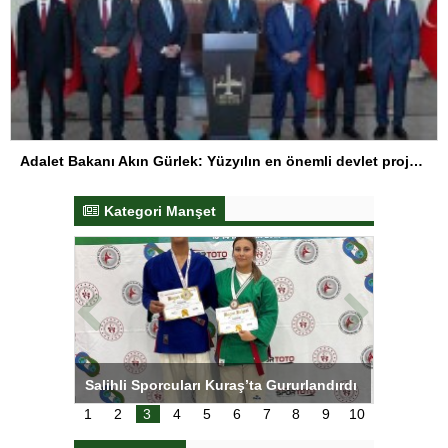
Adalet Bakanı Akın Gürlek: Yüzyılın en önemli devlet projesi
Kategori Manşet
rlandırdı
Torreira gözyaşlarıyla veda etti: Seni
A Milli 
çok özleyeceğim
Ankara’
1
2
3
4
5
6
7
8
9
10