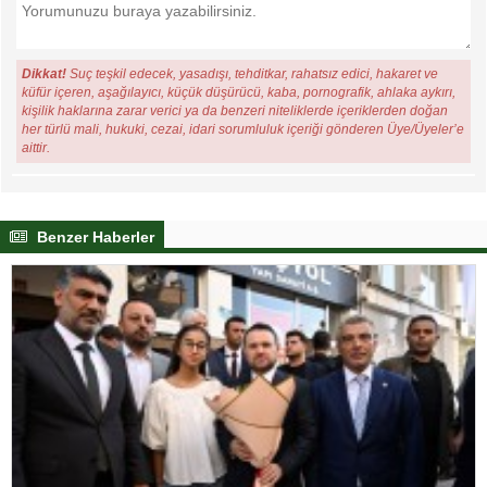
Dikkat!
Suç teşkil edecek, yasadışı, tehditkar, rahatsız edici, hakaret ve
küfür içeren, aşağılayıcı, küçük düşürücü, kaba, pornografik, ahlaka aykırı,
kişilik haklarına zarar verici ya da benzeri niteliklerde içeriklerden doğan
her türlü mali, hukuki, cezai, idari sorumluluk içeriği gönderen Üye/Üyeler’e
aittir.
Benzer Haberler