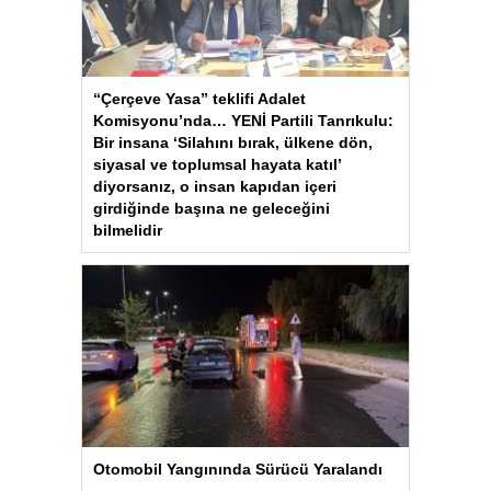
“Çerçeve Yasa” teklifi Adalet
Komisyonu’nda… YENİ Partili Tanrıkulu:
Bir insana ‘Silahını bırak, ülkene dön,
siyasal ve toplumsal hayata katıl’
diyorsanız, o insan kapıdan içeri
girdiğinde başına ne geleceğini
bilmelidir
Otomobil Yangınında Sürücü Yaralandı