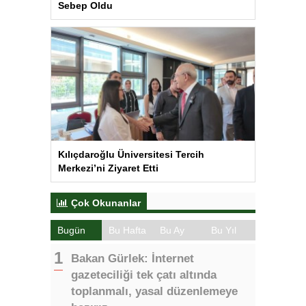
Sebep Oldu
Kılıçdaroğlu Üniversitesi Tercih
Merkezi’ni Ziyaret Etti
Çok Okunanlar
Bugün
Bu Hafta
Bu Ay
Bu Yıl
Bakan Gürlek: İnternet
gazeteciliği tek çatı altında
toplanmalı, yasal düzenlemeye