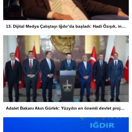
13. Dijital Medya Çalıştayı Iğdır’da başladı: Hadi Özışık, internet yasasının perde arkasını anlattı
Adalet Bakanı Akın Gürlek: Yüzyılın en önemli devlet projesi