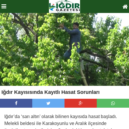
Iğdır Kayısısında Kayıtlı Hasat Sorunları
Iğdır’da ‘sarı altın’ olarak bilinen kayısıda hasat başladı.
Melekli beldesi ile Karakoyunlu ve Aralık ilçesinde