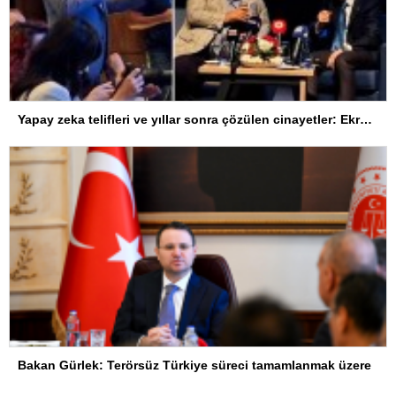
Yapay zeka telifleri ve yıllar sonra çözülen cinayetler: Ekrem Teymur sordu, Bakan Gürlek yanıtladı
Bakan Gürlek: Terörsüz Türkiye süreci tamamlanmak üzere