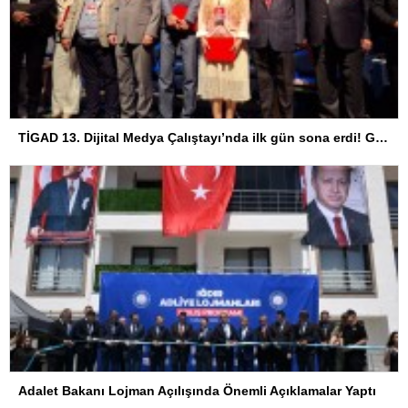
TİGAD 13. Dijital Medya Çalıştayı’nda ilk gün sona erdi! Gazeteciliğin dijital dönüşümü Iğdır’da ele alındı
Adalet Bakanı Lojman Açılışında Önemli Açıklamalar Yaptı