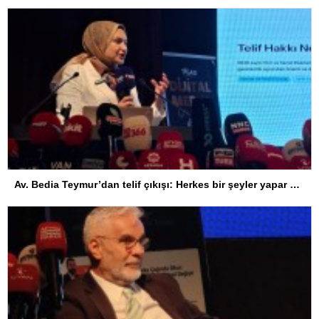
Av. Bedia Teymur’dan telif çıkışı: Herkes bir şeyler yapar ama herkes üretemez