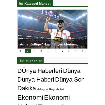
Kategori Manşet
tens,
Salihli Sporcuları Kuraş’ta Gururlandırdı
Torreira 
çok özle
1
2
3
4
5
6
7
8
9
10
Etiketlenenler
DÜnya Haberleri
Dünya
Dünya Haberi
Dünya Son
Dakika
ehlibeyt
ehlibeyt alimleri
Ekonomi
Ekonomi