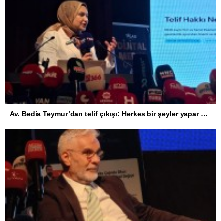
Av. Bedia Teymur’dan telif çıkışı: Herkes bir şeyler yapar ama herkes üretemez