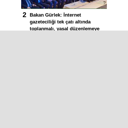
Bakan Gürlek: İnternet
gazeteciliği tek çatı altında
toplanmalı, yasal düzenlemeye
hazırız
Bakan Gürlek: Terörsüz Türkiye
süreci tamamlanmak üzere
Yapay zeka telifleri ve yıllar
sonra çözülen cinayetler: Ekrem
Teymur sordu, Bakan Gürlek
yanıtladı
Bakan Gürlek duyurdu: Sosyal
medya düzenlemesi geliyor