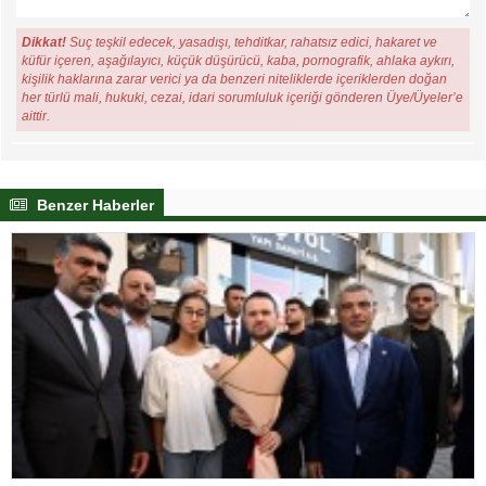
Dikkat!
Suç teşkil edecek, yasadışı, tehditkar, rahatsız edici, hakaret ve
küfür içeren, aşağılayıcı, küçük düşürücü, kaba, pornografik, ahlaka aykırı,
kişilik haklarına zarar verici ya da benzeri niteliklerde içeriklerden doğan
her türlü mali, hukuki, cezai, idari sorumluluk içeriği gönderen Üye/Üyeler’e
aittir.
Benzer Haberler