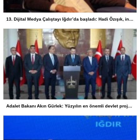
13. Dijital Medya Çalıştayı Iğdır’da başladı: Hadi Özışık, internet yasasının perde arkasını anlattı
Adalet Bakanı Akın Gürlek: Yüzyılın en önemli devlet projesi