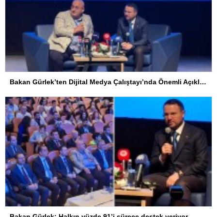
Bakan Gürlek’ten Dijital Medya Çalıştayı’nda Önemli Açıklamalar
Bakan Gürlek: Halkın yüzde 91’i sürece destek veriyor