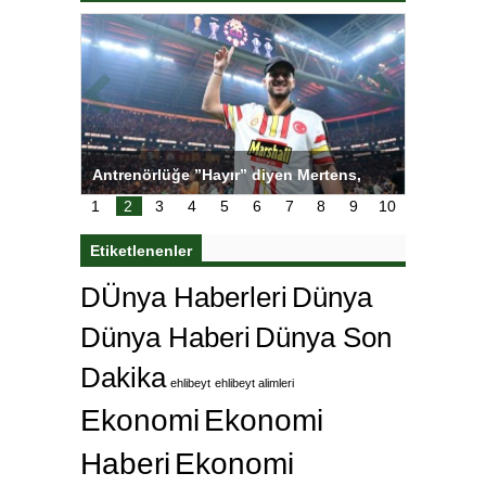
ı
Antrenörlüğe ”Hayır” diyen Mertens,
Salihli S
karar
Galatasaray’dan bakın ne istedi
1
2
3
4
5
6
7
8
9
10
Etiketlenenler
DÜnya Haberleri
Dünya
Dünya Haberi
Dünya Son
Dakika
ehlibeyt
ehlibeyt alimleri
Ekonomi
Ekonomi
Haberi
Ekonomi