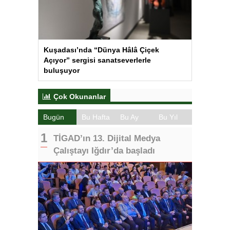
Kuşadası’nda “Dünya Hâlâ Çiçek
Açıyor” sergisi sanatseverlerle
buluşuyor
Çok Okunanlar
Bugün
Bu Hafta
Bu Ay
Bu Yıl
TİGAD’ın 13. Dijital Medya
Çalıştayı Iğdır’da başladı