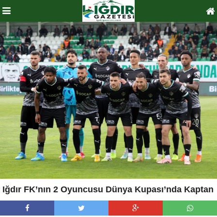
Iğdır FK’nın 2 Oyuncusu Dünya Kupası’nda Kaptan