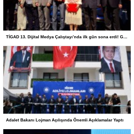
TİGAD 13. Dijital Medya Çalıştayı’nda ilk gün sona erdi! Gazeteciliğin dijital dönüşümü Iğdır’da ele alındı
Adalet Bakanı Lojman Açılışında Önemli Açıklamalar Yaptı