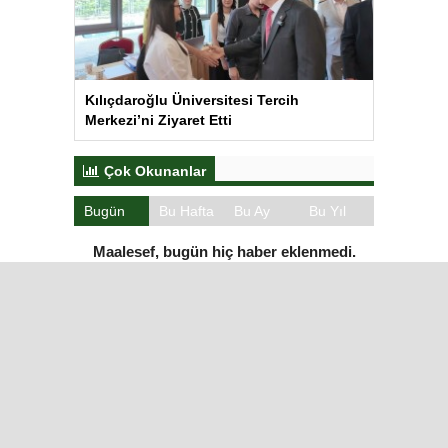
Kılıçdaroğlu Üniversitesi Tercih
Merkezi’ni Ziyaret Etti
Çok Okunanlar
Bugün
Bu Hafta
Bu Ay
Bu Yıl
Maalesef, bugün hiç haber eklenmedi.
Iğdır Gazetesi
Iğdır Haberi
Iğdır Haberleri
Iğdır Son Dakika
Iğdır Haber
Telif & Yasal Uyarı
Iğdır Gazetesi
©2026 Tüm Hakları saklıdır.
Aşk İle ❤️ IĞDIR