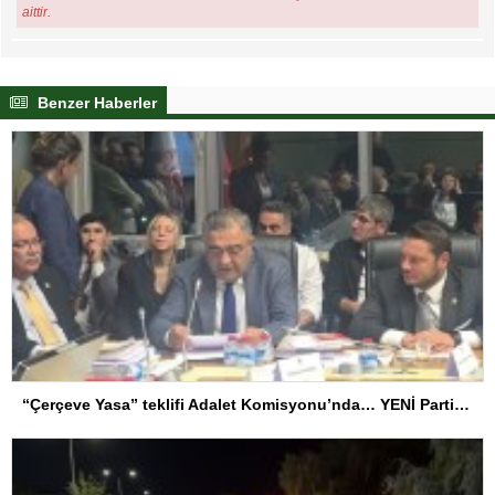
aittir.
Benzer Haberler
“Çerçeve Yasa” teklifi Adalet Komisyonu’nda… YENİ Partili Tanrıkulu: Bir insana ‘Silahını bırak, ülkene dön, siyasal ve toplumsal hayata katıl’ diyorsanız, o insan kapıdan içeri girdiğinde başına ne geleceğini bilmelidir