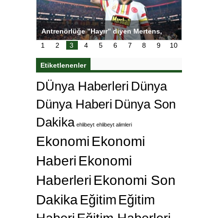
tens,
Salihli Sporcuları Kuraş’ta Gururlandırdı
Torreira 
çok özle
1
2
3
4
5
6
7
8
9
10
Etiketlenenler
DÜnya Haberleri
Dünya
Dünya Haberi
Dünya Son
Dakika
ehlibeyt
ehlibeyt alimleri
Ekonomi
Ekonomi
Haberi
Ekonomi
Haberleri
Ekonomi Son
Dakika
Eğitim
Eğitim