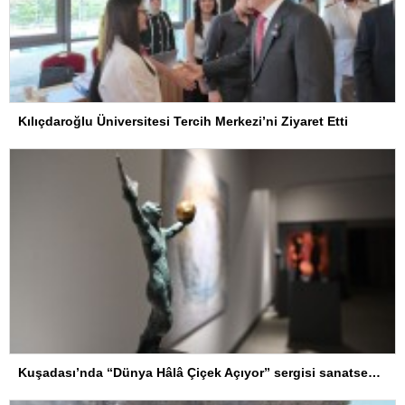
Kılıçdaroğlu Üniversitesi Tercih Merkezi’ni Ziyaret Etti
Kuşadası’nda “Dünya Hâlâ Çiçek Açıyor” sergisi sanatseverlerle buluşuyor