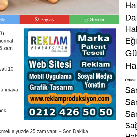
Hab
Da
tle
Paylaş
Gönder
Ha
B)
Eğ
normal
25 zam
Gü
Ha
atı 10
Ortaoku
Sa
ulanmaya
San
mek,
Sa
Sağ
Ekmek’e yüzde 25 zam yaptı – Son Dakika
Hab