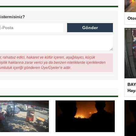
 istermisiniz?
Oto
, rahatsız edici, hakaret ve küfür içeren, aşağılayıcı, küçük
şilik haklarına zarar verici ya da benzeri niteliklerde içeriklerden
rumluluk içeriği gönderen Üye/Üyeler’e aittir.
BAY
Haya