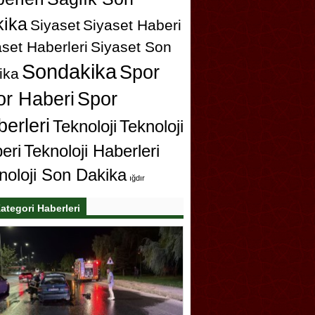
ika
Siyaset
Siyaset Haberi
set Haberleri
Siyaset Son
Sondakika
Spor
ika
or Haberi
Spor
erleri
Teknoloji
Teknoloji
eri
Teknoloji Haberleri
noloji Son Dakika
ığdır
ategori Haberleri