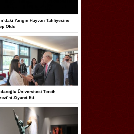
ın’daki Yangın Hayvan Tahliyesine
ep Oldu
çdaroğlu Üniversitesi Tercih
ezi’ni Ziyaret Etti