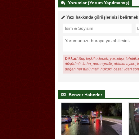
Yorumlar (Yorum Yapılmamış)
Yazı hakkında görüşlerinizi belirtmek
Dikkat!
Suç teşkil edecek, yasadışı, tehditkar
düşürücü, kaba, pornografik, ahlaka aykırı, ki
doğan her türlü mali, hukuki, cezai, idari so
Benzer Haberler