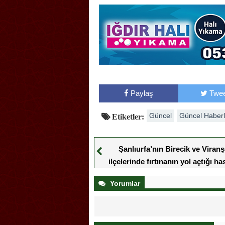
Paylaş
Twee
Güncel
Güncel Haberl
Etiketler:
Şanlıurfa’nın Birecik ve Viranş
ilçelerinde fırtınanın yol açtığı ha
nedeniyle eğitime 4 gün ara veri
Yorumlar