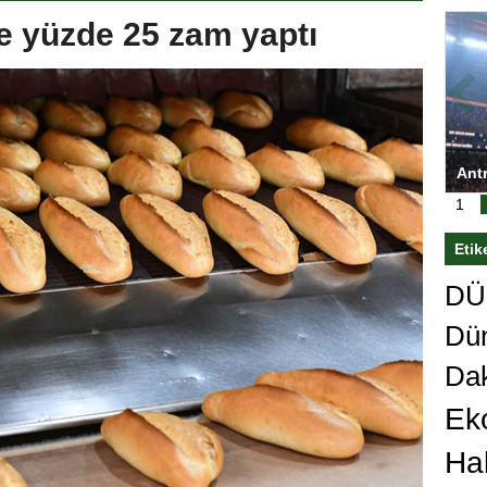
e yüzde 25 zam yaptı
upası’nı
Antrenörlüğe ”Hayır” diyen Mertens,
S
n sert karar
Galatasaray’dan bakın ne istedi
1
Etik
DÜn
Dü
Da
Ek
Ha