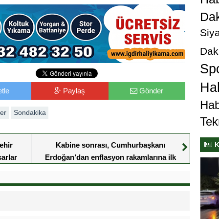
Dak
Siya
Dak
Sp
Hab
tle
Paylaş
Gönder
Hab
er
Sondakika
Tek
K
ehir
Kabine sonrası, Cumhurbaşkanı
sarlar
Erdoğan’dan enflasyon rakamlarına ilk
ldi.
yorum