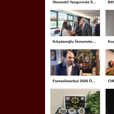
Otomobil Yangınında Sürücü Yaralandı
Kılıçdaroğlu Üniversitesi Tercih Merkezi’ni Ziyaret Etti
Fantasİstanbul 2026 Ödül Töreni Yapıldı
CHP