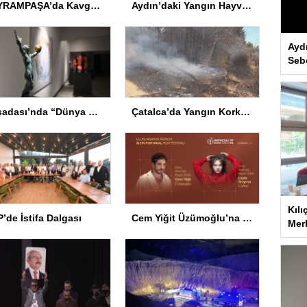
BAYRAMPAŞA’da Kavga: Bir Kişi Hayatını Kaybetti
Aydın’daki Yangın Hayvan Tahliyesine Sebep Oldu
Ayd
Seb
Kuşadası’nda “Dünya Hâlâ Çiçek Açıyor” sergisi sanatseverlerle buluşuyor
Çatalca’da Yangın Korkuttu
Kılı
’de İstifa Dalgası
Cem Yiğit Üzümoğlu’na Genç Başarı Ödülü
Merk