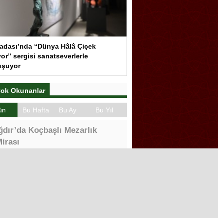
adası’nda “Dünya Hâlâ Çiçek
or” sergisi sanatseverlerle
uşuyor
ok Okunanlar
ün
Bu Hafta
Bu Ay
Bu Yıl
ğdır’da Koçbaşlı Mezarlık
irası