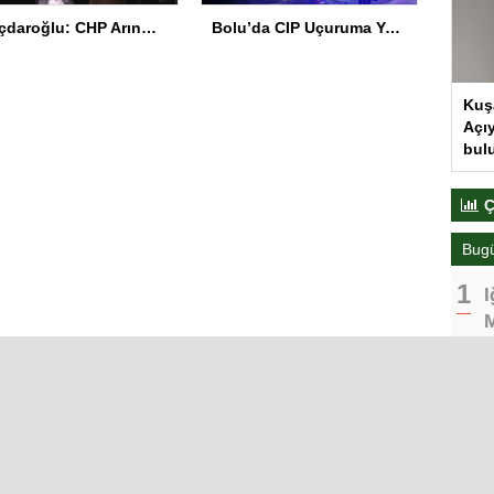
Kılıçdaroğlu: CHP Arınmak Zorunda
Bolu’da CIP Uçuruma Yuvarlandı: 2 Ölü, 1 Yaralı
Kuş
Açıy
bul
Ç
Bug
I
M