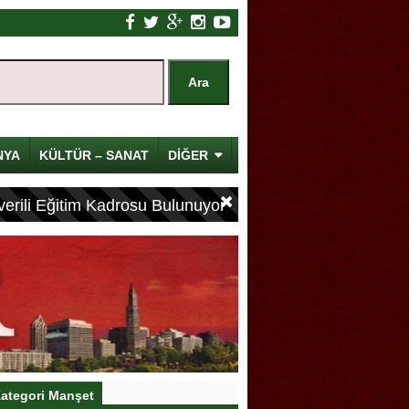
NYA
KÜLTÜR – SANAT
DİĞER
erili Eğitim Kadrosu Bulunuyor
ategori Manşet