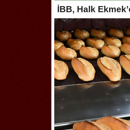
İBB, Halk Ekmek’
akoca, Geleneksel Türk Okçuluğu
Askerlik şakası Dünya K
piyonası’na ev sahipliği yapıyor
karıştırdı! Güney Kore’de