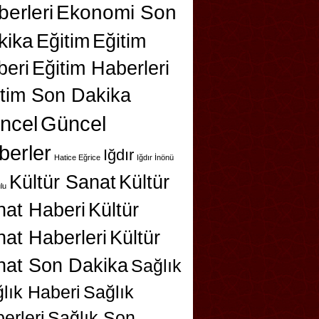
erleri
Ekonomi Son
kika
Eğitim
Eğitim
beri
Eğitim Haberleri
itim Son Dakika
ncel
Güncel
berler
Iğdır
Hatice Eğrice
Iğdır İnönü
Kültür Sanat
Kültür
lu
nat Haberi
Kültür
at Haberleri
Kültür
nat Son Dakika
Sağlık
lık Haberi
Sağlık
erleri
Sağlık Son