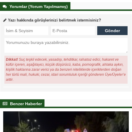
Yorumlar (Yorum Yapılmamış)
Yazı hakkında görüşlerinizi belirtmek istermisiniz?
Dikkat!
Suç teşkil edecek, yasadışı, tehditkar, rahatsız edici, hakaret ve
küfür içeren, aşağılayıcı, küçük düşürücü, kaba, pornografik, ahlaka aykırı,
kişilik haklarına zarar verici ya da benzeri niteliklerde içeriklerden doğan
her türlü mali, hukuki, cezai, idari sorumluluk içeriği gönderen Üye/Üyeler’e
aittir.
Benzer Haberler