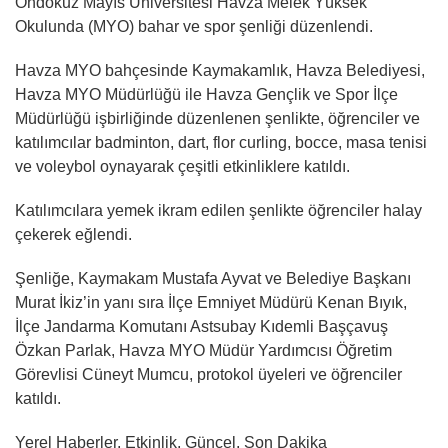
Ondokuz Mayıs Üniversitesi Havza Melek Yüksek
Okulunda (MYO) bahar ve spor şenliği düzenlendi.
Havza MYO bahçesinde Kaymakamlık, Havza Belediyesi,
Havza MYO Müdürlüğü ile Havza Gençlik ve Spor İlçe
Müdürlüğü işbirliğinde düzenlenen şenlikte, öğrenciler ve
katılımcılar badminton, dart, flor curling, bocce, masa tenisi
ve voleybol oynayarak çeşitli etkinliklere katıldı.
Katılımcılara yemek ikram edilen şenlikte öğrenciler halay
çekerek eğlendi.
Şenliğe, Kaymakam Mustafa Ayvat ve Belediye Başkanı
Murat İkiz’in yanı sıra İlçe Emniyet Müdürü Kenan Bıyık,
İlçe Jandarma Komutanı Astsubay Kıdemli Başçavuş
Özkan Parlak, Havza MYO Müdür Yardımcısı Öğretim
Görevlisi Cüneyt Mumcu, protokol üyeleri ve öğrenciler
katıldı.
Yerel Haberler, Etkinlik, Güncel, Son Dakika