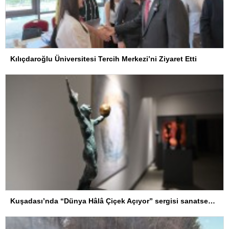
Kılıçdaroğlu Üniversitesi Tercih Merkezi’ni Ziyaret Etti
Kuşadası’nda “Dünya Hâlâ Çiçek Açıyor” sergisi sanatseverlerle buluşuyor