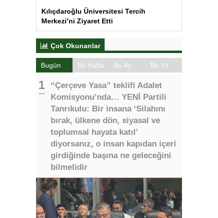
Kılıçdaroğlu Üniversitesi Tercih
Merkezi’ni Ziyaret Etti
Çok Okunanlar
Bugün
Bu Hafta
Bu Ay
Bu Yıl
“Çerçeve Yasa” teklifi Adalet
Komisyonu’nda… YENİ Partili
Tanrıkulu: Bir insana ‘Silahını
bırak, ülkene dön, siyasal ve
toplumsal hayata katıl’
diyorsanız, o insan kapıdan içeri
girdiğinde başına ne geleceğini
bilmelidir