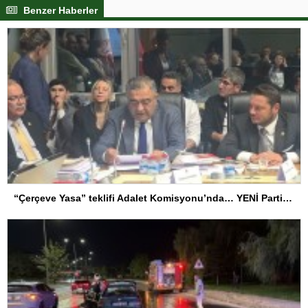
Benzer Haberler
“Çerçeve Yasa” teklifi Adalet Komisyonu’nda… YENİ Partili Tanrıkulu: Bir insana ‘Silahını bırak, ülkene dön, siyasal ve toplumsal hayata katıl’ diyorsanız, o insan kapıdan içeri girdiğinde başına ne geleceğini bilmelidir