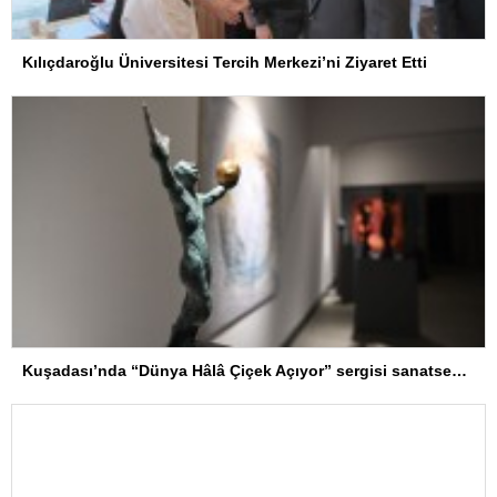
Kılıçdaroğlu Üniversitesi Tercih Merkezi’ni Ziyaret Etti
Kuşadası’nda “Dünya Hâlâ Çiçek Açıyor” sergisi sanatseverlerle buluşuyor