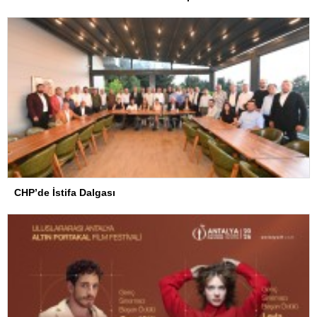
CHP’de İstifa Dalgası