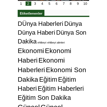
çok özle
1
2
3
4
5
6
7
8
9
10
Etiketlenenler
DÜnya Haberleri
Dünya
Dünya Haberi
Dünya Son
Dakika
ehlibeyt
ehlibeyt alimleri
Ekonomi
Ekonomi
Haberi
Ekonomi
Haberleri
Ekonomi Son
Dakika
Eğitim
Eğitim
Haberi
Eğitim Haberleri
Eğitim Son Dakika