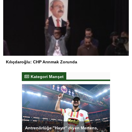
Kılıçdaroğlu: CHP Arınmak Zorunda
Kategori Manşet
tens,
Salihli Sporcuları Kuraş’ta Gururlandırdı
Torreira 