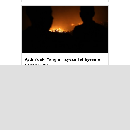
Aydın’daki Yangın Hayvan Tahliyesine
Sebep Oldu
Çok Okunanlar
Bugün
Bu Hafta
Bu Ay
Bu Yıl
Görme engelli genç metro
raylarına düştü