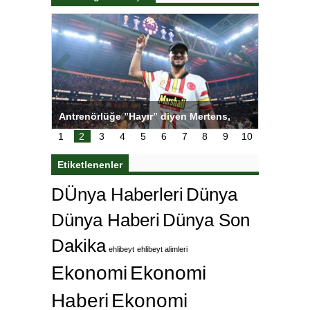
ı
Antrenörlüğe ”Hayır” diyen Mertens,
Salihli S
karar
Galatasaray’dan bakın ne istedi
1
2
3
4
5
6
7
8
9
10
Etiketlenenler
DÜnya Haberleri
Dünya
Dünya Haberi
Dünya Son
Dakika
ehlibeyt
ehlibeyt alimleri
Ekonomi
Ekonomi
Haberi
Ekonomi