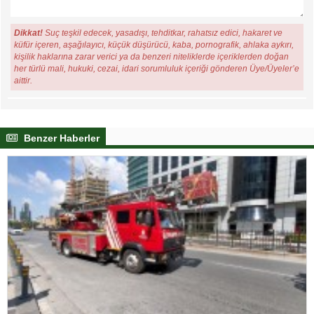
Dikkat!
Suç teşkil edecek, yasadışı, tehditkar, rahatsız edici, hakaret ve
küfür içeren, aşağılayıcı, küçük düşürücü, kaba, pornografik, ahlaka aykırı,
kişilik haklarına zarar verici ya da benzeri niteliklerde içeriklerden doğan
her türlü mali, hukuki, cezai, idari sorumluluk içeriği gönderen Üye/Üyeler’e
aittir.
Benzer Haberler