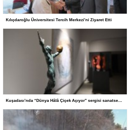
Kılıçdaroğlu Üniversitesi Tercih Merkezi’ni Ziyaret Etti
Kuşadası’nda “Dünya Hâlâ Çiçek Açıyor” sergisi sanatseverlerle buluşuyor