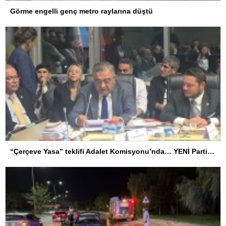
Görme engelli genç metro raylarına düştü
“Çerçeve Yasa” teklifi Adalet Komisyonu’nda… YENİ Partili Tanrıkulu: Bir insana ‘Silahını bırak, ülkene dön, siyasal ve toplumsal hayata katıl’ diyorsanız, o insan kapıdan içeri girdiğinde başına ne geleceğini bilmelidir