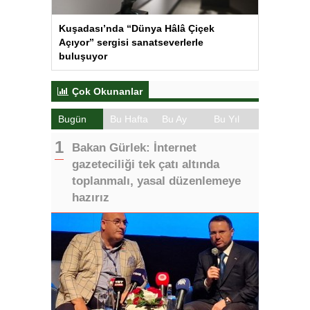
Kuşadası’nda “Dünya Hâlâ Çiçek
Açıyor” sergisi sanatseverlerle
buluşuyor
Çok Okunanlar
Bugün
Bu Hafta
Bu Ay
Bu Yıl
Bakan Gürlek: İnternet
gazeteciliği tek çatı altında
toplanmalı, yasal düzenlemeye
hazırız