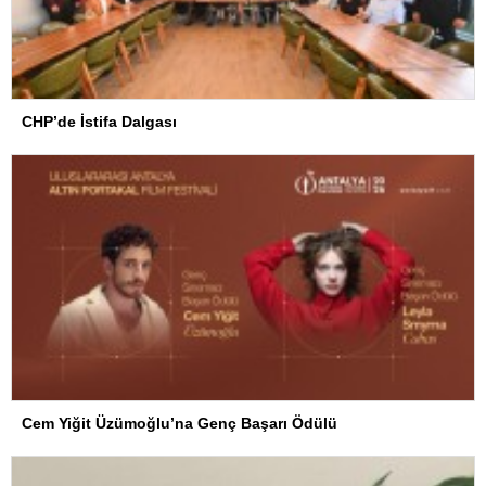
CHP’de İstifa Dalgası
Cem Yiğit Üzümoğlu’na Genç Başarı Ödülü