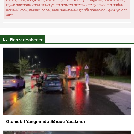
küfür içeren, aşağılayıcı, küçük düşürücü, kaba, pornografik, ahlaka aykırı,
kişilik haklarına zarar verici ya da benzeri niteliklerde içeriklerden doğan
her türlü mali, hukuki, cezai, idari sorumluluk içeriği gönderen Üye/Üyeler’e
aittir.
Benzer Haberler
Otomobil Yangınında Sürücü Yaralandı