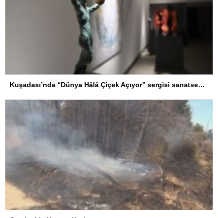
Kuşadası’nda “Dünya Hâlâ Çiçek Açıyor” sergisi sanatseverlerle buluşuyor