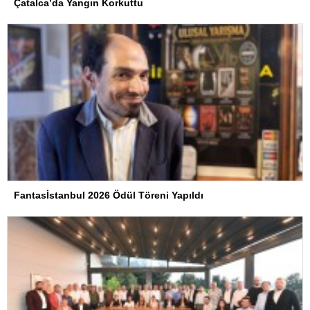
Çatalca’da Yangın Korkuttu
Fantasİstanbul 2026 Ödül Töreni Yapıldı