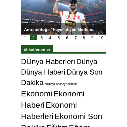
ı
Antrenörlüğe ”Hayır” diyen Mertens,
Salihli S
karar
Galatasaray’dan bakın ne istedi
1
2
3
4
5
6
7
8
9
10
Etiketlenenler
DÜnya Haberleri
Dünya
Dünya Haberi
Dünya Son
Dakika
ehlibeyt
ehlibeyt alimleri
Ekonomi
Ekonomi
Haberi
Ekonomi
Haberleri
Ekonomi Son