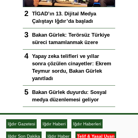
TİGAD’ın 13. Dijital Medya
Çalıştayı Iğdır’da başladı
Bakan Gürlek: Terörsüz Türkiye
süreci tamamlanmak üzere
Yapay zeka telifleri ve yıllar
sonra çözülen cinayetler: Ekrem
Teymur sordu, Bakan Gürlek
yanıtladı
Bakan Gürlek duyurdu: Sosyal
medya düzenlemesi geliyor
Iğdır Gazetesi
Iğdır Haberi
Iğdır Haberleri
Iğdır Son Dakika
Iğdır Haber
Telif & Yasal Uyarı