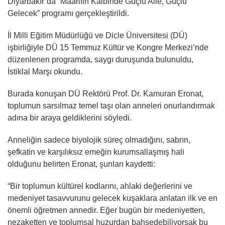
Diyarbakır’da “Maarifin Kalbinde Güçlü Aile, Güçlü
Gelecek” programı gerçekleştirildi.
İl Milli Eğitim Müdürlüğü ve Dicle Üniversitesi (DÜ)
işbirliğiyle DÜ 15 Temmuz Kültür ve Kongre Merkezi’nde
düzenlenen programda, saygı duruşunda bulunuldu,
İstiklal Marşı okundu.
Burada konuşan DÜ Rektörü Prof. Dr. Kamuran Eronat,
toplumun sarsılmaz temel taşı olan anneleri onurlandırmak
adına bir araya geldiklerini söyledi.
Anneliğin sadece biyolojik süreç olmadığını, sabrın,
şefkatin ve karşılıksız emeğin kurumsallaşmış hali
olduğunu belirten Eronat, şunları kaydetti:
“Bir toplumun kültürel kodlarını, ahlaki değerlerini ve
medeniyet tasavvurunu gelecek kuşaklara anlatan ilk ve en
önemli öğretmen annedir. Eğer bugün bir medeniyetten,
nezaketten ve toplumsal huzurdan bahsedebiliyorsak bu