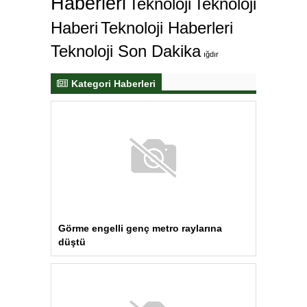
Haberi
Teknoloji Haberleri
Teknoloji Son Dakika
ığdır
Kategori Haberleri
Görme engelli genç metro raylarına
düştü
“Çerçeve Yasa” teklifi Adalet
Komisyonu’nda… YENİ Partili Tanrıkulu:
Bir insana ‘Silahını bırak, ülkene dön,
siyasal ve toplumsal hayata katıl’
diyorsanız, o insan kapıdan içeri
girdiğinde başına ne geleceğini
bilmelidir