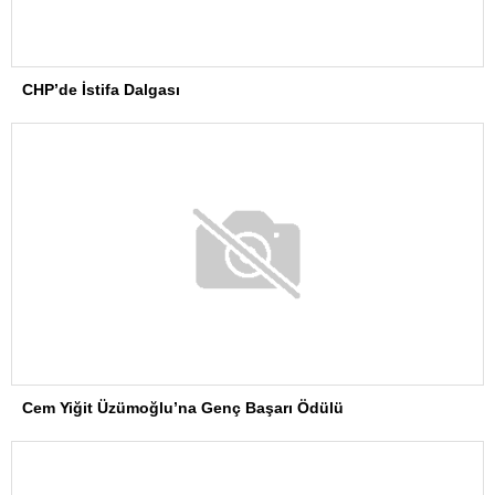
CHP’de İstifa Dalgası
Cem Yiğit Üzümoğlu’na Genç Başarı Ödülü