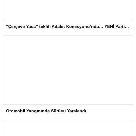
“Çerçeve Yasa” teklifi Adalet Komisyonu’nda… YENİ Partili Tanrıkulu: Bir insana ‘Silahını bırak, ülkene dön, siyasal ve toplumsal hayata katıl’ diyorsanız, o insan kapıdan içeri girdiğinde başına ne geleceğini bilmelidir
Otomobil Yangınında Sürücü Yaralandı