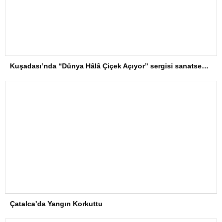
Kuşadası’nda “Dünya Hâlâ Çiçek Açıyor” sergisi sanatseverlerle buluşuyor
Çatalca’da Yangın Korkuttu