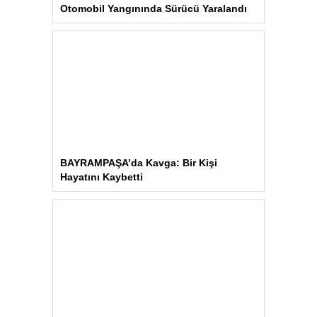
Aydın’daki Yangın Hayvan Tahliyesine
Sebep Oldu
Çok Okunanlar
Bugün
Bu Hafta
Bu Ay
Bu Yıl
Maalesef, bugün hiç haber eklenmedi.
Iğdır Gazetesi
Iğdır Haberi
Iğdır Haberleri
Iğdır Son Dakika
Iğdır Haber
Telif & Yasal Uyarı
Iğdır Gazetesi
©2026 Tüm Hakları saklıdır.
Aşk İle ❤️ IĞDIR