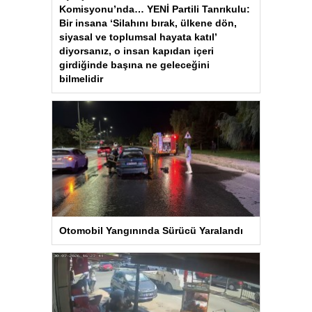
Komisyonu’nda… YENİ Partili Tanrıkulu:
Bir insana ‘Silahını bırak, ülkene dön,
siyasal ve toplumsal hayata katıl’
diyorsanız, o insan kapıdan içeri
girdiğinde başına ne geleceğini
bilmelidir
Otomobil Yangınında Sürücü Yaralandı