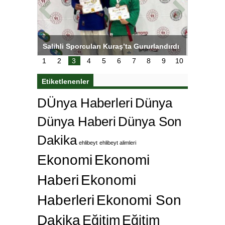
tens,
Salihli Sporcuları Kuraş’ta Gururlandırdı
Torreira 
çok özle
1
2
3
4
5
6
7
8
9
10
Etiketlenenler
DÜnya Haberleri
Dünya
Dünya Haberi
Dünya Son
Dakika
ehlibeyt
ehlibeyt alimleri
Ekonomi
Ekonomi
Haberi
Ekonomi
Haberleri
Ekonomi Son
Dakika
Eğitim
Eğitim