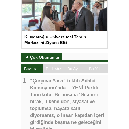
Kılıçdaroğlu Üniversitesi Tercih
Merkezi’ni Ziyaret Etti
Çok Okunanlar
Bugün
Bu Hafta
Bu Ay
Bu Yıl
“Çerçeve Yasa” teklifi Adalet
Komisyonu’nda… YENİ Partili
Tanrıkulu: Bir insana ‘Silahını
bırak, ülkene dön, siyasal ve
toplumsal hayata katıl’
diyorsanız, o insan kapıdan içeri
girdiğinde başına ne geleceğini