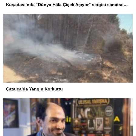
Kuşadası’nda “Dünya Hâlâ Çiçek Açıyor” sergisi sanatseverlerle buluşuyor
Çatalca’da Yangın Korkuttu