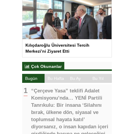
Kılıçdaroğlu Üniversitesi Tercih
Merkezi’ni Ziyaret Etti
Çok Okunanlar
Bugün
Bu Hafta
Bu Ay
Bu Yıl
“Çerçeve Yasa” teklifi Adalet
Komisyonu’nda… YENİ Partili
Tanrıkulu: Bir insana ‘Silahını
bırak, ülkene dön, siyasal ve
toplumsal hayata katıl’
diyorsanız, o insan kapıdan içeri
girdiğinde başına ne geleceğini