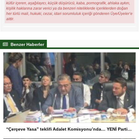
küfür içeren, aşağılayıcı, küçük düşürücü, kaba, pornografik, ahlaka aykırı,
kişilik haklarına zarar verici ya da benzeri niteliklerde içeriklerden doğan
her türlü mali, hukuki, cezai, idari sorumluluk içeriği gönderen Üye/Üyeler’e
aittir.
Benzer Haberler
“Çerçeve Yasa” teklifi Adalet Komisyonu’nda… YENİ Partili Tanrıkulu: Bir insana ‘Silahını bırak, ülkene dön, siyasal ve toplumsal hayata katıl’ diyorsanız, o insan kapıdan içeri girdiğinde başına ne geleceğini bilmelidir