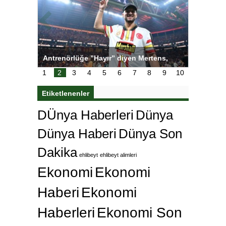
tens,
Salihli Sporcuları Kuraş’ta Gururlandırdı
Torreira 
çok özle
1
2
3
4
5
6
7
8
9
10
Etiketlenenler
DÜnya Haberleri
Dünya
Dünya Haberi
Dünya Son
Dakika
ehlibeyt
ehlibeyt alimleri
Ekonomi
Ekonomi
Haberi
Ekonomi
Haberleri
Ekonomi Son