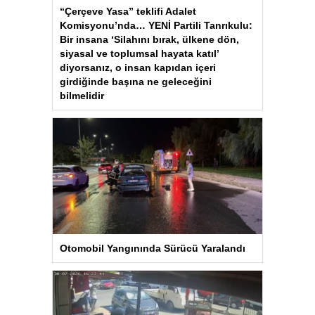
“Çerçeve Yasa” teklifi Adalet
Komisyonu’nda… YENİ Partili Tanrıkulu:
Bir insana ‘Silahını bırak, ülkene dön,
siyasal ve toplumsal hayata katıl’
diyorsanız, o insan kapıdan içeri
girdiğinde başına ne geleceğini
bilmelidir
Otomobil Yangınında Sürücü Yaralandı