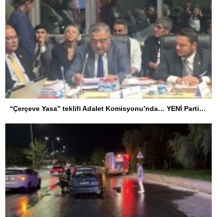
“Çerçeve Yasa” teklifi Adalet Komisyonu’nda… YENİ Partili Tanrıkulu: Bir insana ‘Silahını bırak, ülkene dön, siyasal ve toplumsal hayata katıl’ diyorsanız, o insan kapıdan içeri girdiğinde başına ne geleceğini bilmelidir