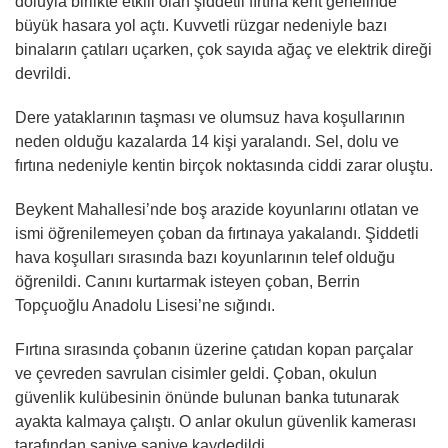
doluyla birlikte etkili olan şiddetli fırtına kent genelinde
büyük hasara yol açtı. Kuvvetli rüzgar nedeniyle bazı
binaların çatıları uçarken, çok sayıda ağaç ve elektrik direği
devrildi.
Dere yataklarının taşması ve olumsuz hava koşullarının
neden olduğu kazalarda 14 kişi yaralandı. Sel, dolu ve
fırtına nedeniyle kentin birçok noktasında ciddi zarar oluştu.
Beykent Mahallesi’nde boş arazide koyunlarını otlatan ve
ismi öğrenilemeyen çoban da fırtınaya yakalandı. Şiddetli
hava koşulları sırasında bazı koyunlarının telef olduğu
öğrenildi. Canını kurtarmak isteyen çoban, Berrin
Topçuoğlu Anadolu Lisesi’ne sığındı.
Fırtına sırasında çobanın üzerine çatıdan kopan parçalar
ve çevreden savrulan cisimler geldi. Çoban, okulun
güvenlik kulübesinin önünde bulunan banka tutunarak
ayakta kalmaya çalıştı. O anlar okulun güvenlik kamerası
tarafından saniye saniye kaydedildi.