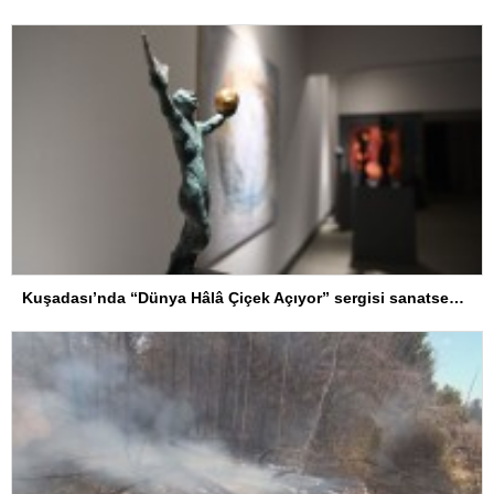
Kuşadası’nda “Dünya Hâlâ Çiçek Açıyor” sergisi sanatseverlerle buluşuyor