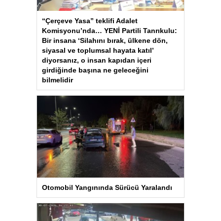
“Çerçeve Yasa” teklifi Adalet
Komisyonu’nda… YENİ Partili Tanrıkulu:
Bir insana ‘Silahını bırak, ülkene dön,
siyasal ve toplumsal hayata katıl’
diyorsanız, o insan kapıdan içeri
girdiğinde başına ne geleceğini
bilmelidir
Otomobil Yangınında Sürücü Yaralandı