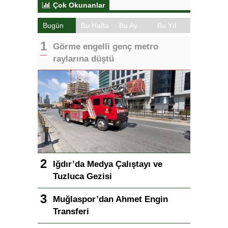
Çok Okunanlar
Bugün
Bu Hafta
Bu Ay
Bu Yıl
Görme engelli genç metro
raylarına düştü
Iğdır’da Medya Çalıştayı ve
Tuzluca Gezisi
Muğlaspor’dan Ahmet Engin
Transferi