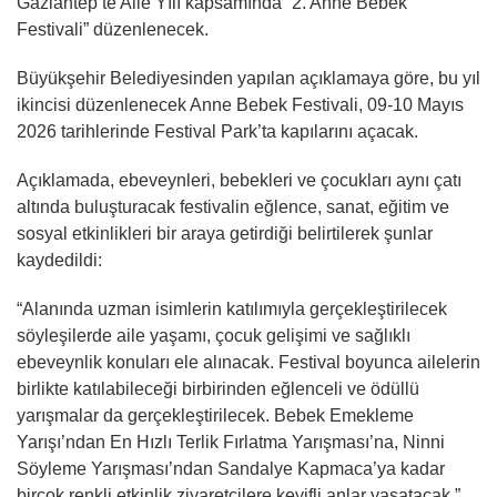
Gaziantep’te Aile Yılı kapsamında “2. Anne Bebek
Festivali” düzenlenecek.
Büyükşehir Belediyesinden yapılan açıklamaya göre, bu yıl
ikincisi düzenlenecek Anne Bebek Festivali, 09-10 Mayıs
2026 tarihlerinde Festival Park’ta kapılarını açacak.
Açıklamada, ebeveynleri, bebekleri ve çocukları aynı çatı
altında buluşturacak festivalin eğlence, sanat, eğitim ve
sosyal etkinlikleri bir araya getirdiği belirtilerek şunlar
kaydedildi:
“Alanında uzman isimlerin katılımıyla gerçekleştirilecek
söyleşilerde aile yaşamı, çocuk gelişimi ve sağlıklı
ebeveynlik konuları ele alınacak. Festival boyunca ailelerin
birlikte katılabileceği birbirinden eğlenceli ve ödüllü
yarışmalar da gerçekleştirilecek. Bebek Emekleme
Yarışı’ndan En Hızlı Terlik Fırlatma Yarışması’na, Ninni
Söyleme Yarışması’ndan Sandalye Kapmaca’ya kadar
birçok renkli etkinlik ziyaretçilere keyifli anlar yaşatacak.”