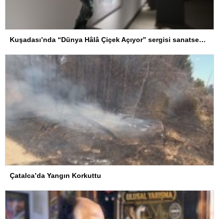
Kuşadası’nda “Dünya Hâlâ Çiçek Açıyor” sergisi sanatseverlerle buluşuyor
Çatalca’da Yangın Korkuttu