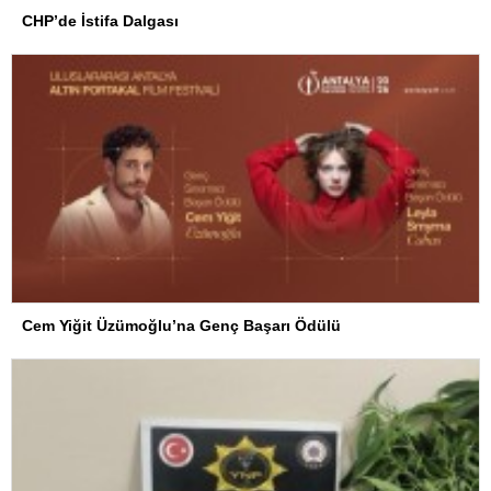
CHP’de İstifa Dalgası
Cem Yiğit Üzümoğlu’na Genç Başarı Ödülü