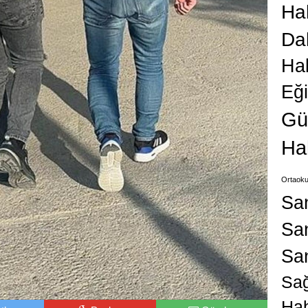
Hab
Da
Ha
Eğ
Gü
Ha
Ortaoku
Sa
San
Sa
Sağ
Hab