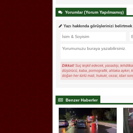
Yorumlar (Yorum Yapılmamış)
Yazı hakkında görüşlerinizi belirtmek
Dikkat!
Suç teşkil edecek, yasadışı, tehditkar
düşürücü, kaba, pornografik, ahlaka aykırı, ki
doğan her türlü mali, hukuki, cezai, idari so
Benzer Haberler