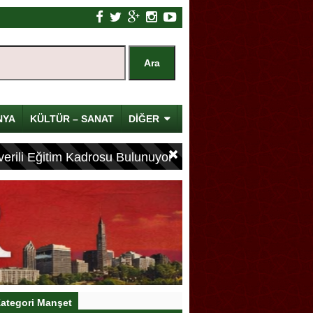
NYA
KÜLTÜR – SANAT
DİĞER
erili Eğitim Kadrosu Bulunuyor
ategori Manşet