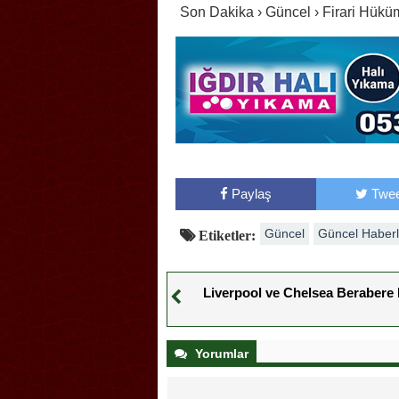
Son Dakika › Güncel › Firari Hük
Paylaş
Twee
Güncel
Güncel Haberl
Etiketler:
Liverpool ve Chelsea Berabere 
Yorumlar