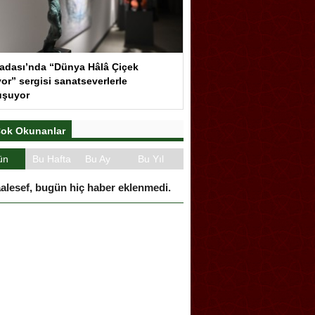
adası’nda “Dünya Hâlâ Çiçek
or” sergisi sanatseverlerle
uşuyor
ok Okunanlar
ün
Bu Hafta
Bu Ay
Bu Yıl
alesef, bugün hiç haber eklenmedi.