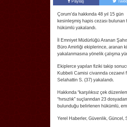
Paylaş
Twee
Çorum’da hakkında 48 yıl 15 gün
kesinleşmiş hapis cezası bulunan fi
hükümlü yakalandı.
İl Emniyet Müdürlüğü Aranan Şahıs
Büro Amirliği ekiplerince, aranan ki
yakalanmasına yönelik çalışma yür
Ekiplerce yapılan fiziki takip sonuc
Kubbeli Camisi civarında cezaevi fi
Selahattin S. (37) yakalandı.
Hakkında “karşılıksız çek düzenle
“hırsızlık” suçlarından 23 dosyada
bulunduğu belirlenen hükümlü, emni
Yerel Haberler, Güvenlik, Güncel,