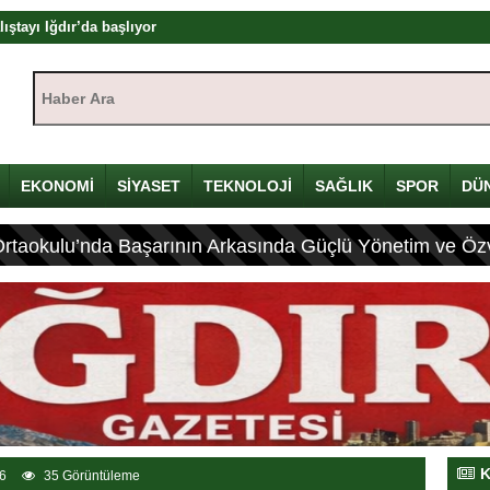
mü
yı
Haber Ara:
çin Davulunu Kırdı
EKONOMİ
SİYASET
TEKNOLOJİ
SAĞLIK
SPOR
DÜ
eleneksel Mirası
lyon Lira!
Ortaokulu’nda Başarının Arkasında Güçlü Yönetim ve Özv
olandırıcılık
rası
K
6
35 Görüntüleme