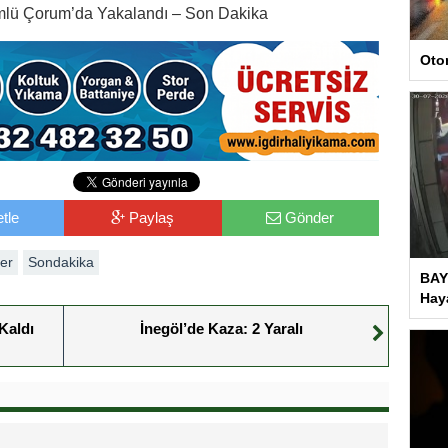
ümlü Çorum’da Yakalandı – Son Dakika
Oto
tle
Paylaş
Gönder
er
Sondakika
BAY
Haya
Kaldı
İnegöl’de Kaza: 2 Yaralı