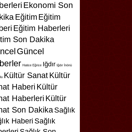
erleri
Ekonomi Son
kika
Eğitim
Eğitim
beri
Eğitim Haberleri
itim Son Dakika
ncel
Güncel
berler
Iğdır
Hatice Eğrice
Iğdır İnönü
Kültür Sanat
Kültür
lu
nat Haberi
Kültür
at Haberleri
Kültür
nat Son Dakika
Sağlık
lık Haberi
Sağlık
erleri
Sağlık Son