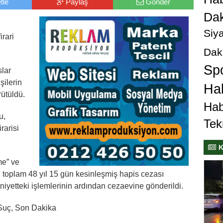
tle
Paylaş
Gönder
Dak
Siya
rari
Dak
Sp
lar
şilerin
Hab
ütüldü.
Hab
u,
Tek
rarisi
K
me” ve
n toplam 48 yıl 15 gün kesinleşmiş hapis cezası
yetteki işlemlerinin ardından cezaevine gönderildi.
 Suç, Son Dakika