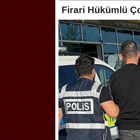
Firari Hükümlü Ç
Akçakoca, Geleneksel Tür
Şampiyonası’na ev sahipliğ