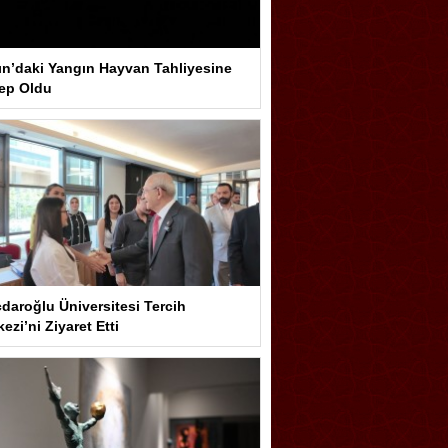
ın’daki Yangın Hayvan Tahliyesine
ep Oldu
çdaroğlu Üniversitesi Tercih
ezi’ni Ziyaret Etti