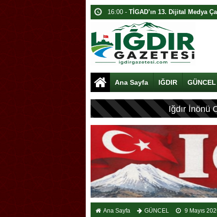
13:40 -
Ağrı Dağı’nda Bahar İzdüşü
10:40 -
Iğdır’da Dijital Medya Çalışta
13:40 -
Davulcu, Paraları Toplamak İ
15:40 -
Akyumak’ta Traktörde Yangın
15:00 -
Iğdır’da Traktör Yangını
Ana Sayfa
IĞDIR
GÜNCEL
09:40 -
Karabatak Kolyesi: Iğdır’ın G
16:00 -
Iğdır’da Dolandırıcılık: 1.8 Mi
FLAŞ HABER:
Iğdır İnönü 
09:40 -
Iğdır’da Kamuda İş Vaadiyle D
10:00 -
Iğdır’da Koçbaşlı Mezarlık Mi
Ana Sayfa
GÜNCEL
9 Mayıs 202