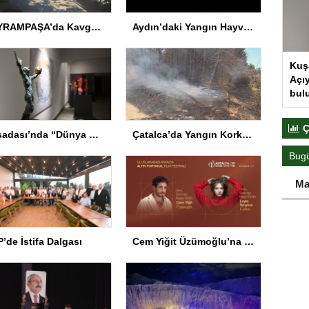
BAYRAMPAŞA’da Kavga: Bir Kişi Hayatını Kaybetti
Aydın’daki Yangın Hayvan Tahliyesine Sebep Oldu
Kuş
Açıy
bul
Ç
Kuşadası’nda “Dünya Hâlâ Çiçek Açıyor” sergisi sanatseverlerle buluşuyor
Çatalca’da Yangın Korkuttu
Bug
Ma
’de İstifa Dalgası
Cem Yiğit Üzümoğlu’na Genç Başarı Ödülü