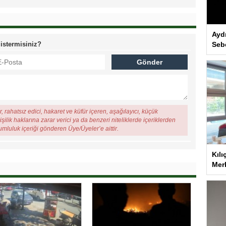
Ayd
Seb
 istermisiniz?
, rahatsız edici, hakaret ve küfür içeren, aşağılayıcı, küçük
şilik haklarına zarar verici ya da benzeri niteliklerde içeriklerden
rumluluk içeriği gönderen Üye/Üyeler’e aittir.
Kılı
Merk