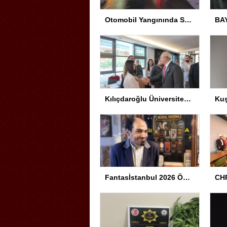
Otomobil Yangınında Sürücü Yaralandı
Kılıçdaroğlu Üniversitesi Tercih Merkezi’ni Ziyaret Etti
Fantasİstanbul 2026 Ödül Töreni Yapıldı
CHP