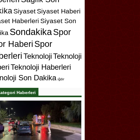
ika
Siyaset
Siyaset Haberi
set Haberleri
Siyaset Son
Sondakika
Spor
ika
or Haberi
Spor
erleri
Teknoloji
Teknoloji
eri
Teknoloji Haberleri
noloji Son Dakika
ığdır
ategori Haberleri