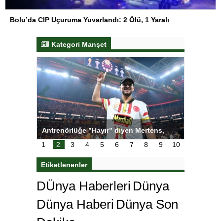
Bolu’da CIP Uçuruma Yuvarlandı: 2 Ölü, 1 Yaralı
Kategori Manşet
ı
Antrenörlüğe ”Hayır” diyen Mertens,
Salihli S
karar
Galatasaray’dan bakın ne istedi
1
2
3
4
5
6
7
8
9
10
Etiketlenenler
DÜnya Haberleri
Dünya
Dünya Haberi
Dünya Son