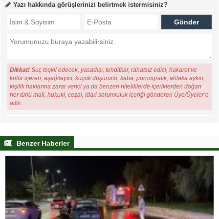
Yazı hakkında görüşlerinizi belirtmek istermisiniz?
Dikkat!
Suç teşkil edecek, yasadışı, tehditkar, rahatsız edici, hakaret ve
küfür içeren, aşağılayıcı, küçük düşürücü, kaba, pornografik, ahlaka aykırı,
kişilik haklarına zarar verici ya da benzeri niteliklerde içeriklerden doğan
her türlü mali, hukuki, cezai, idari sorumluluk içeriği gönderen Üye/Üyeler’e
aittir.
Benzer Haberler