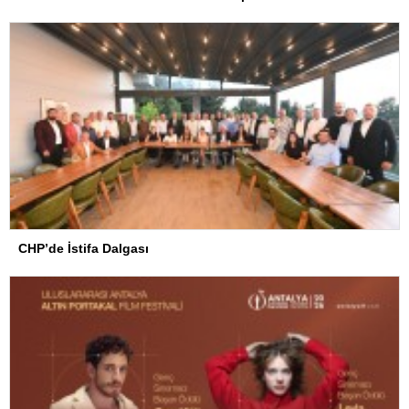
CHP’de İstifa Dalgası