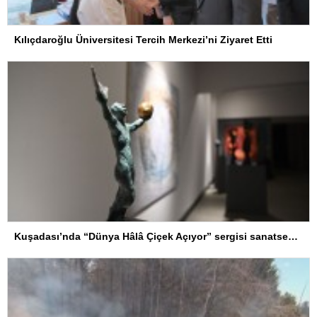
Kılıçdaroğlu Üniversitesi Tercih Merkezi’ni Ziyaret Etti
Kuşadası’nda “Dünya Hâlâ Çiçek Açıyor” sergisi sanatseverlerle buluşuyor