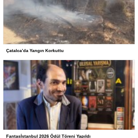
Çatalca’da Yangın Korkuttu
Fantasİstanbul 2026 Ödül Töreni Yapıldı