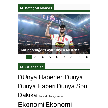
Kategori Manşet
ı
Antrenörlüğe ”Hayır” diyen Mertens,
Salihli S
karar
Galatasaray’dan bakın ne istedi
1
2
3
4
5
6
7
8
9
10
Etiketlenenler
DÜnya Haberleri
Dünya
Dünya Haberi
Dünya Son
Dakika
ehlibeyt
ehlibeyt alimleri
Ekonomi
Ekonomi