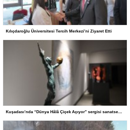
Kılıçdaroğlu Üniversitesi Tercih Merkezi’ni Ziyaret Etti
Kuşadası’nda “Dünya Hâlâ Çiçek Açıyor” sergisi sanatseverlerle buluşuyor