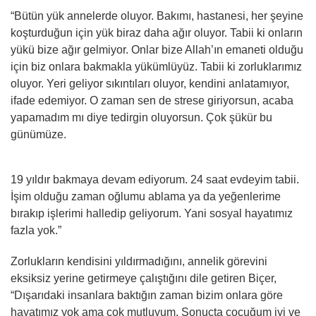
“Bütün yük annelerde oluyor. Bakımı, hastanesi, her şeyine
koşturduğun için yük biraz daha ağır oluyor. Tabii ki onların
yükü bize ağır gelmiyor. Onlar bize Allah’ın emaneti olduğu
için biz onlara bakmakla yükümlüyüz. Tabii ki zorluklarımız
oluyor. Yeri geliyor sıkıntıları oluyor, kendini anlatamıyor,
ifade edemiyor. O zaman sen de strese giriyorsun, acaba
yapamadım mı diye tedirgin oluyorsun. Çok şükür bu
günümüze.
19 yıldır bakmaya devam ediyorum. 24 saat evdeyim tabii.
İşim olduğu zaman oğlumu ablama ya da yeğenlerime
bırakıp işlerimi halledip geliyorum. Yani sosyal hayatımız
fazla yok.”
Zorlukların kendisini yıldırmadığını, annelik görevini
eksiksiz yerine getirmeye çalıştığını dile getiren Biçer,
“Dışarıdaki insanlara baktığın zaman bizim onlara göre
hayatımız yok ama çok mutluyum. Sonuçta çocuğum iyi ve