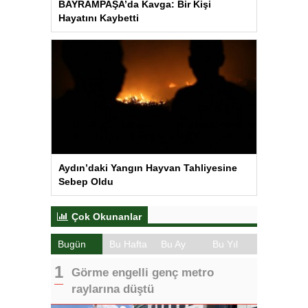
BAYRAMPAŞA’da Kavga: Bir Kişi
Hayatını Kaybetti
Aydın’daki Yangın Hayvan Tahliyesine
Sebep Oldu
Çok Okunanlar
Bugün
Bu Hafta
Bu Ay
Bu Yıl
Görme engelli genç metro
raylarına düştü