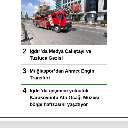
Iğdır’da Medya Çalıştayı ve
Tuzluca Gezisi
Muğlaspor’dan Ahmet Engin
Transferi
Iğdır’da geçmişe yolculuk:
Karakoyunlu Ata Ocağı Müzesi
bölge hafızasını yaşatıyor
Iğdır Gazetesi
Iğdır Haberi
Iğdır Haberleri