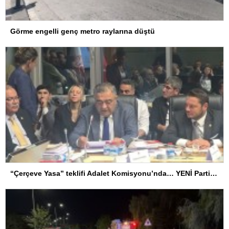
Görme engelli genç metro raylarına düştü
“Çerçeve Yasa” teklifi Adalet Komisyonu’nda… YENİ Partili Tanrıkulu: Bir insana ‘Silahını bırak, ülkene dön, siyasal ve toplumsal hayata katıl’ diyorsanız, o insan kapıdan içeri girdiğinde başına ne geleceğini bilmelidir