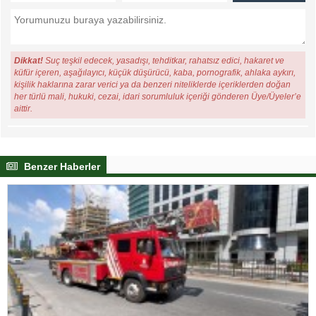
Dikkat!
Suç teşkil edecek, yasadışı, tehditkar, rahatsız edici, hakaret ve
küfür içeren, aşağılayıcı, küçük düşürücü, kaba, pornografik, ahlaka aykırı,
kişilik haklarına zarar verici ya da benzeri niteliklerde içeriklerden doğan
her türlü mali, hukuki, cezai, idari sorumluluk içeriği gönderen Üye/Üyeler’e
aittir.
Benzer Haberler