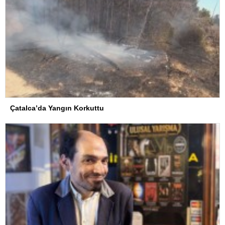
Çatalca’da Yangın Korkuttu