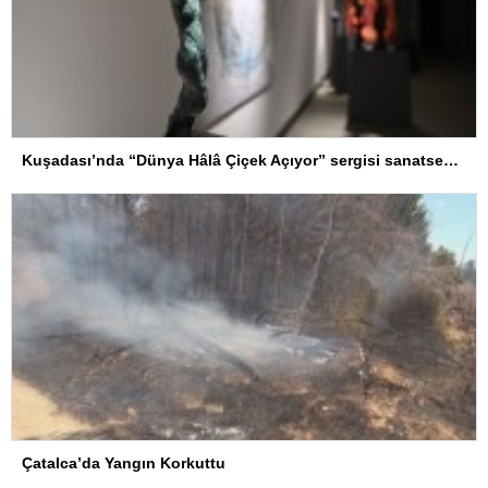
Kuşadası’nda “Dünya Hâlâ Çiçek Açıyor” sergisi sanatseverlerle buluşuyor
Çatalca’da Yangın Korkuttu