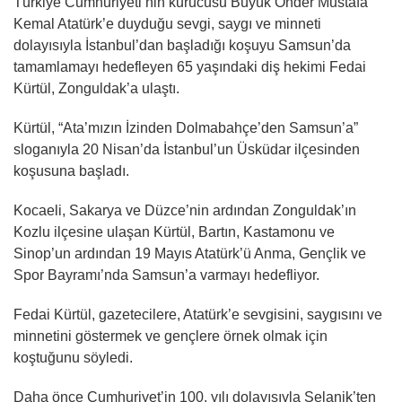
Türkiye Cumhuriyeti’nin kurucusu Büyük Önder Mustafa
Kemal Atatürk’e duyduğu sevgi, saygı ve minneti
dolayısıyla İstanbul’dan başladığı koşuyu Samsun’da
tamamlamayı hedefleyen 65 yaşındaki diş hekimi Fedai
Kürtül, Zonguldak’a ulaştı.
Kürtül, “Ata’mızın İzinden Dolmabahçe’den Samsun’a”
sloganıyla 20 Nisan’da İstanbul’un Üsküdar ilçesinden
koşusuna başladı.
Kocaeli, Sakarya ve Düzce’nin ardından Zonguldak’ın
Kozlu ilçesine ulaşan Kürtül, Bartın, Kastamonu ve
Sinop’un ardından 19 Mayıs Atatürk’ü Anma, Gençlik ve
Spor Bayramı’nda Samsun’a varmayı hedefliyor.
Fedai Kürtül, gazetecilere, Atatürk’e sevgisini, saygısını ve
minnetini göstermek ve gençlere örnek olmak için
koştuğunu söyledi.
Daha önce Cumhuriyet’in 100. yılı dolayısıyla Selanik’ten