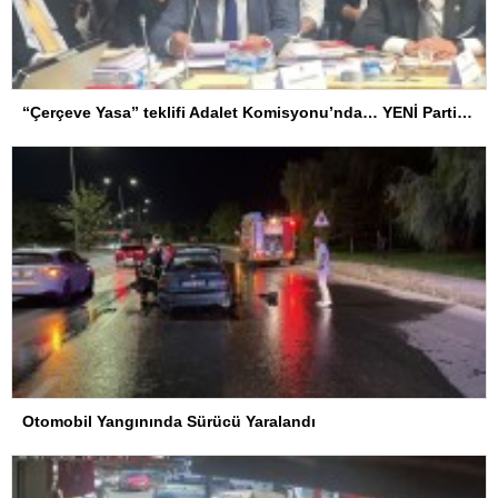
“Çerçeve Yasa” teklifi Adalet Komisyonu’nda… YENİ Partili Tanrıkulu: Bir insana ‘Silahını bırak, ülkene dön, siyasal ve toplumsal hayata katıl’ diyorsanız, o insan kapıdan içeri girdiğinde başına ne geleceğini bilmelidir
Otomobil Yangınında Sürücü Yaralandı