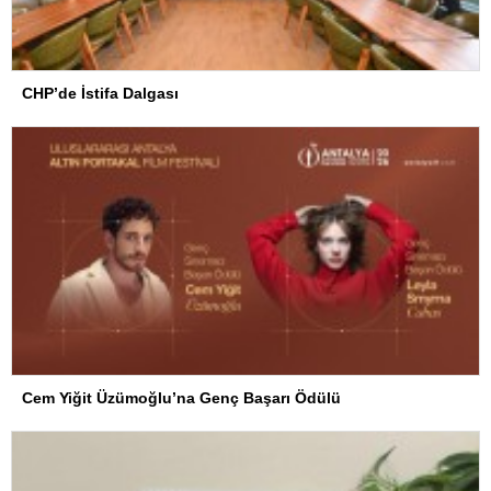
CHP’de İstifa Dalgası
Cem Yiğit Üzümoğlu’na Genç Başarı Ödülü