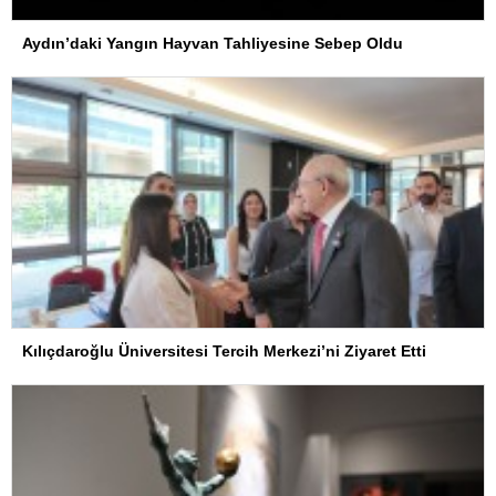
Aydın’daki Yangın Hayvan Tahliyesine Sebep Oldu
Kılıçdaroğlu Üniversitesi Tercih Merkezi’ni Ziyaret Etti