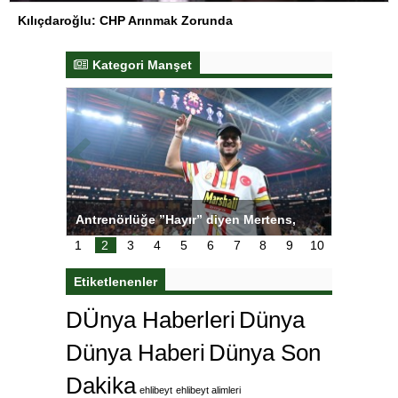
Kılıçdaroğlu: CHP Arınmak Zorunda
Kategori Manşet
tens,
Salihli Sporcuları Kuraş’ta Gururlandırdı
Torreira 
çok özle
1
2
3
4
5
6
7
8
9
10
Etiketlenenler
DÜnya Haberleri
Dünya
Dünya Haberi
Dünya Son
Dakika
ehlibeyt
ehlibeyt alimleri