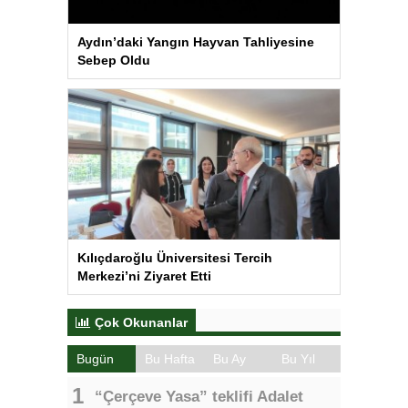
Aydın’daki Yangın Hayvan Tahliyesine
Sebep Oldu
Kılıçdaroğlu Üniversitesi Tercih
Merkezi’ni Ziyaret Etti
Çok Okunanlar
Bugün
Bu Hafta
Bu Ay
Bu Yıl
“Çerçeve Yasa” teklifi Adalet