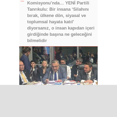
Komisyonu’nda… YENİ Partili
Tanrıkulu: Bir insana ‘Silahını
bırak, ülkene dön, siyasal ve
toplumsal hayata katıl’
diyorsanız, o insan kapıdan içeri
girdiğinde başına ne geleceğini
bilmelidir
Iğdır’da Sınır Kapısı Umutları
Dijital Medya Çalıştayı Iğdır’da