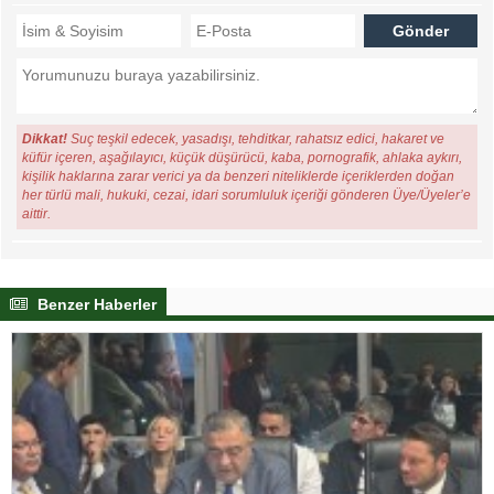
Dikkat!
Suç teşkil edecek, yasadışı, tehditkar, rahatsız edici, hakaret ve
küfür içeren, aşağılayıcı, küçük düşürücü, kaba, pornografik, ahlaka aykırı,
kişilik haklarına zarar verici ya da benzeri niteliklerde içeriklerden doğan
her türlü mali, hukuki, cezai, idari sorumluluk içeriği gönderen Üye/Üyeler’e
aittir.
Benzer Haberler