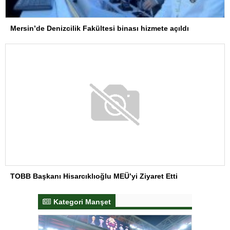
Mersin’de Denizcilik Fakültesi binası hizmete açıldı
TOBB Başkanı Hisarcıklıoğlu MEÜ’yi Ziyaret Etti
Kategori Manşet