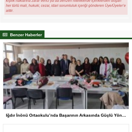
kişilik haklarına zarar verici ya da benzeri niteliklerde içeriklerden doğan
her türlü mali, hukuki, cezai, idari sorumluluk içeriği gönderen Üye/Üyeler’e
aittir.
Benzer Haberler
Iğdır İnönü Ortaokulu’nda Başarının Arkasında Güçlü Yönetim ve Özverili Eğitim Kadrosu Bulunuyor