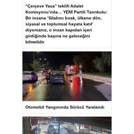
“Çerçeve Yasa” teklifi Adalet
Komisyonu’nda… YENİ Partili Tanrıkulu:
Bir insana ‘Silahını bırak, ülkene dön,
siyasal ve toplumsal hayata katıl’
diyorsanız, o insan kapıdan içeri
girdiğinde başına ne geleceğini
bilmelidir
Otomobil Yangınında Sürücü Yaralandı