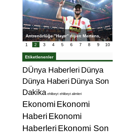
tens,
Salihli Sporcuları Kuraş’ta Gururlandırdı
Torreira 
çok özle
1
2
3
4
5
6
7
8
9
10
Etiketlenenler
DÜnya Haberleri
Dünya
Dünya Haberi
Dünya Son
Dakika
ehlibeyt
ehlibeyt alimleri
Ekonomi
Ekonomi
Haberi
Ekonomi
Haberleri
Ekonomi Son