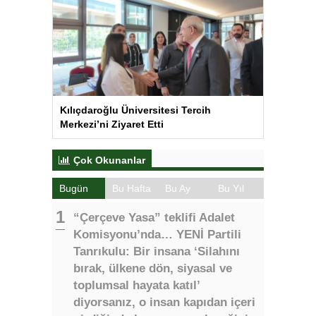
Kılıçdaroğlu Üniversitesi Tercih
Merkezi’ni Ziyaret Etti
Çok Okunanlar
Bugün
Bu Hafta
Bu Ay
Bu Yıl
“Çerçeve Yasa” teklifi Adalet
Komisyonu’nda… YENİ Partili
Tanrıkulu: Bir insana ‘Silahını
bırak, ülkene dön, siyasal ve
toplumsal hayata katıl’
diyorsanız, o insan kapıdan içeri