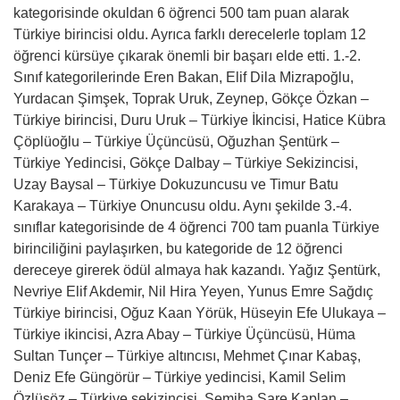
kategorisinde okuldan 6 öğrenci 500 tam puan alarak
Türkiye birincisi oldu. Ayrıca farklı derecelerle toplam 12
öğrenci kürsüye çıkarak önemli bir başarı elde etti. 1.-2.
Sınıf kategorilerinde Eren Bakan, Elif Dila Mizrapoğlu,
Yurdacan Şimşek, Toprak Uruk, Zeynep, Gökçe Özkan –
Türkiye birincisi, Duru Uruk – Türkiye İkincisi, Hatice Kübra
Çöplüoğlu – Türkiye Üçüncüsü, Oğuzhan Şentürk –
Türkiye Yedincisi, Gökçe Dalbay – Türkiye Sekizincisi,
Uzay Baysal – Türkiye Dokuzuncusu ve Timur Batu
Karakaya – Türkiye Onuncusu oldu. Aynı şekilde 3.-4.
sınıflar kategorisinde de 4 öğrenci 700 tam puanla Türkiye
birinciliğini paylaşırken, bu kategoride de 12 öğrenci
dereceye girerek ödül almaya hak kazandı. Yağız Şentürk,
Nevriye Elif Akdemir, Nil Hira Yeyen, Yunus Emre Sağdıç
Türkiye birincisi, Oğuz Kaan Yörük, Hüseyin Efe Ulukaya –
Türkiye ikincisi, Azra Abay – Türkiye Üçüncüsü, Hüma
Sultan Tunçer – Türkiye altıncısı, Mehmet Çınar Kabaş,
Deniz Efe Güngörür – Türkiye yedincisi, Kamil Selim
Özlüsöz – Türkiye sekizincisi, Semiha Sare Kaplan –