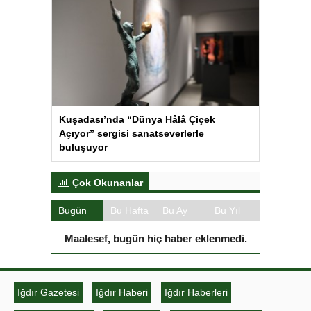
Kuşadası’nda “Dünya Hâlâ Çiçek
Açıyor” sergisi sanatseverlerle
buluşuyor
Çok Okunanlar
Bugün
Bu Hafta
Bu Ay
Bu Yıl
Maalesef, bugün hiç haber eklenmedi.
Iğdır Gazetesi
Iğdır Haberi
Iğdır Haberleri