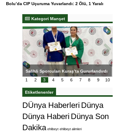
Bolu’da CIP Uçuruma Yuvarlandı: 2 Ölü, 1 Yaralı
Kategori Manşet
tens,
Salihli Sporcuları Kuraş’ta Gururlandırdı
Torreira 
çok özle
1
2
3
4
5
6
7
8
9
10
Etiketlenenler
DÜnya Haberleri
Dünya
Dünya Haberi
Dünya Son
Dakika
ehlibeyt
ehlibeyt alimleri