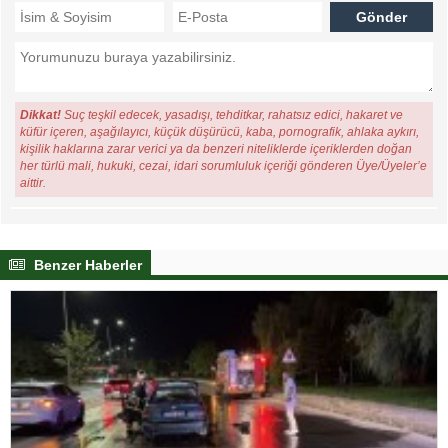
Dikkat!
Suç teşkil edecek, yasadışı, tehditkar, rahatsız edici, hakaret ve
küfür içeren, aşağılayıcı, küçük düşürücü, kaba, pornografik, ahlaka aykırı,
kişilik haklarına zarar verici ya da benzeri niteliklerde içeriklerden doğan
her türlü mali, hukuki, cezai, idari sorumluluk içeriği gönderen Üye/Üyeler’e
aittir.
Benzer Haberler