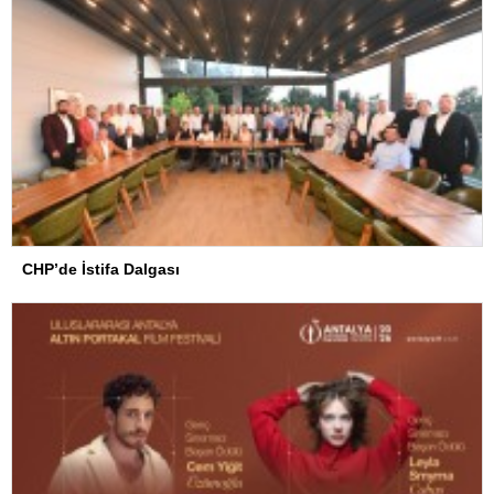
CHP’de İstifa Dalgası