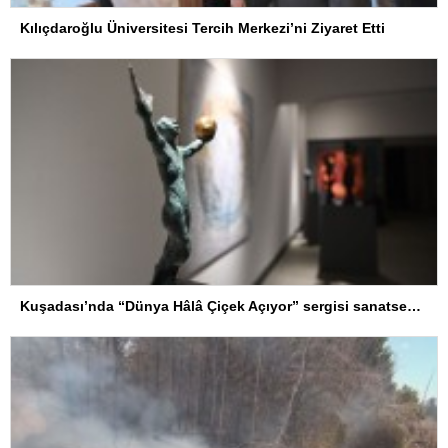
Kılıçdaroğlu Üniversitesi Tercih Merkezi’ni Ziyaret Etti
Kuşadası’nda “Dünya Hâlâ Çiçek Açıyor” sergisi sanatseverlerle buluşuyor