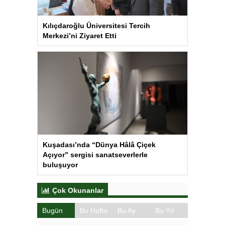
Kılıçdaroğlu Üniversitesi Tercih
Merkezi’ni Ziyaret Etti
Kuşadası’nda “Dünya Hâlâ Çiçek
Açıyor” sergisi sanatseverlerle
buluşuyor
Çok Okunanlar
Bugün
Bu Hafta
Bu Ay
Bu Yıl