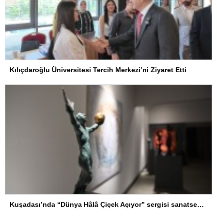
Kılıçdaroğlu Üniversitesi Tercih Merkezi’ni Ziyaret Etti
Kuşadası’nda “Dünya Hâlâ Çiçek Açıyor” sergisi sanatseverlerle buluşuyor