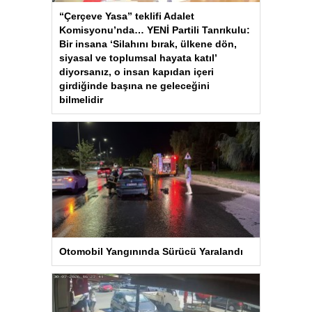
“Çerçeve Yasa” teklifi Adalet
Komisyonu’nda… YENİ Partili Tanrıkulu:
Bir insana ‘Silahını bırak, ülkene dön,
siyasal ve toplumsal hayata katıl’
diyorsanız, o insan kapıdan içeri
girdiğinde başına ne geleceğini
bilmelidir
Otomobil Yangınında Sürücü Yaralandı