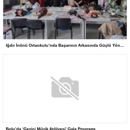
Iğdır İnönü Ortaokulu’nda Başarının Arkasında Güçlü Yönetim ve Özverili Eğitim Kadrosu Bulunuyor
Bolu’da ‘Gezici Müzik Atölyesi’ Gala Programı