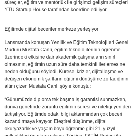
süreçler, eğitim ve mentörlük ile girişimci gelişim süreçleri
YTU Startup House tarafından koordine ediliyor.
Eğitimde dijital beceriler merkeze yerleşiyor
Lansmanda konuşan Yenilik ve Eğitim Teknolojileri Genel
Müdürü Mustafa Canlı, eğitim teknolojilerinin öğrenme
üzerindeki etkisine dair akademik çalışmaların sınırlı
olmasının, eğitimin uzun süre daha temkinli ilerlemesine
neden olduğunu söyledi. Küresel krizler, dijitalleşme ve
değişen ekonomik şartların eğitimi dönüşüme zorladığının
altını çizen Mustafa Canlı şöyle konuştu:
“Günümüzde diploma tek başına iş garantisi sunmazken,
dünya genelinde zorunlu eğitimin süresi ve niteliği yeniden
tartışılıyor. Eğitimde odak, bilgi aktarımından çok beceri
kazandırmaya kayıyor. Eleştirel düşünme, dijital
okuryazarlık ve yaşam boyu öğrenme gibi 21. yüzyıl
yetkinlikleri ön plana çıkıyor. Türkiye, FATİH Projesi ile