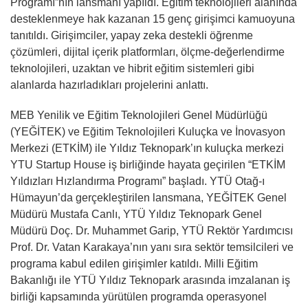
Programı”nın lansmanı yapıldı. Eğitim teknolojileri alanında
desteklenmeye hak kazanan 15 genç girişimci kamuoyuna
tanıtıldı. Girişimciler, yapay zeka destekli öğrenme
çözümleri, dijital içerik platformları, ölçme-değerlendirme
teknolojileri, uzaktan ve hibrit eğitim sistemleri gibi
alanlarda hazırladıkları projelerini anlattı.
MEB Yenilik ve Eğitim Teknolojileri Genel Müdürlüğü
(YEĞİTEK) ve Eğitim Teknolojileri Kuluçka ve İnovasyon
Merkezi (ETKİM) ile Yıldız Teknopark’ın kuluçka merkezi
YTU Startup House iş birliğinde hayata geçirilen “ETKİM
Yıldızları Hızlandırma Programı” başladı. YTÜ Otağ-ı
Hümayun’da gerçekleştirilen lansmana, YEĞİTEK Genel
Müdürü Mustafa Canlı, YTÜ Yıldız Teknopark Genel
Müdürü Doç. Dr. Muhammet Garip, YTÜ Rektör Yardımcısı
Prof. Dr. Vatan Karakaya’nın yanı sıra sektör temsilcileri ve
programa kabul edilen girişimler katıldı. Milli Eğitim
Bakanlığı ile YTÜ Yıldız Teknopark arasında imzalanan iş
birliği kapsamında yürütülen programda operasyonel