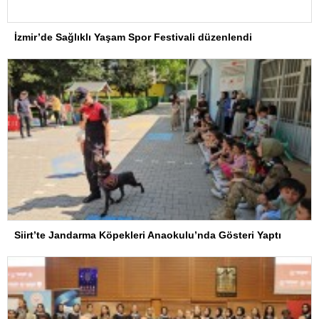
İzmir’de Sağlıklı Yaşam Spor Festivali düzenlendi
Siirt’te Jandarma Köpekleri Anaokulu’nda Gösteri Yaptı