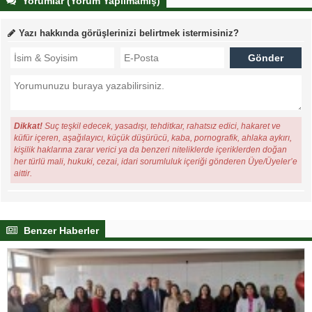
Yorumlar (Yorum Yapılmamış)
Yazı hakkında görüşlerinizi belirtmek istermisiniz?
Dikkat!
Suç teşkil edecek, yasadışı, tehditkar, rahatsız edici, hakaret ve
küfür içeren, aşağılayıcı, küçük düşürücü, kaba, pornografik, ahlaka aykırı,
kişilik haklarına zarar verici ya da benzeri niteliklerde içeriklerden doğan
her türlü mali, hukuki, cezai, idari sorumluluk içeriği gönderen Üye/Üyeler’e
aittir.
Benzer Haberler