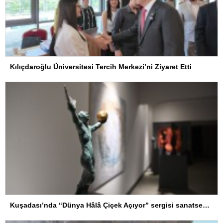
Kılıçdaroğlu Üniversitesi Tercih Merkezi’ni Ziyaret Etti
Kuşadası’nda “Dünya Hâlâ Çiçek Açıyor” sergisi sanatseverlerle buluşuyor