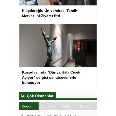
Kılıçdaroğlu Üniversitesi Tercih
Merkezi’ni Ziyaret Etti
Kuşadası’nda “Dünya Hâlâ Çiçek
Açıyor” sergisi sanatseverlerle
buluşuyor
Çok Okunanlar
Bugün
Bu Hafta
Bu Ay
Bu Yıl