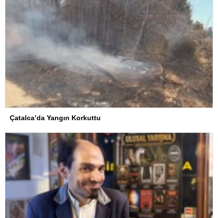
Çatalca’da Yangın Korkuttu