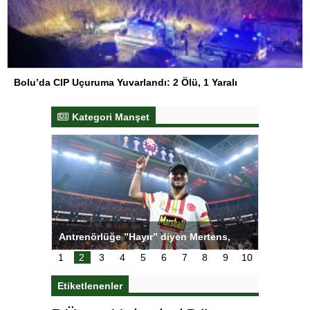
Bolu’da CIP Uçuruma Yuvarlandı: 2 Ölü, 1 Yaralı
Kategori Manşet
ı
Antrenörlüğe ”Hayır” diyen Mertens,
Salihli S
karar
Galatasaray’dan bakın ne istedi
1
2
3
4
5
6
7
8
9
10
Etiketlenenler