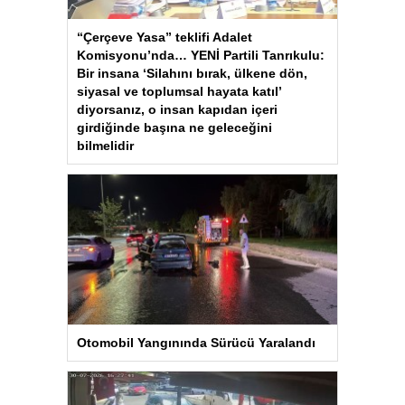
“Çerçeve Yasa” teklifi Adalet
Komisyonu’nda… YENİ Partili Tanrıkulu:
Bir insana ‘Silahını bırak, ülkene dön,
siyasal ve toplumsal hayata katıl’
diyorsanız, o insan kapıdan içeri
girdiğinde başına ne geleceğini
bilmelidir
Otomobil Yangınında Sürücü Yaralandı