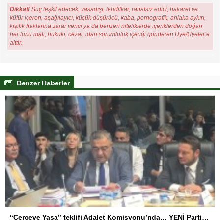
Dikkat!
Suç teşkil edecek, yasadışı, tehditkar, rahatsız edici, hakaret ve
küfür içeren, aşağılayıcı, küçük düşürücü, kaba, pornografik, ahlaka aykırı,
kişilik haklarına zarar verici ya da benzeri niteliklerde içeriklerden doğan
her türlü mali, hukuki, cezai, idari sorumluluk içeriği gönderen Üye/Üyeler’e
aittir.
Benzer Haberler
“Çerçeve Yasa” teklifi Adalet Komisyonu’nda… YENİ Partili Tanrıkulu: Bir insana ‘Silahını bırak, ülkene dön, siyasal ve toplumsal hayata katıl’ diyorsanız, o insan kapıdan içeri girdiğinde başına ne geleceğini bilmelidir