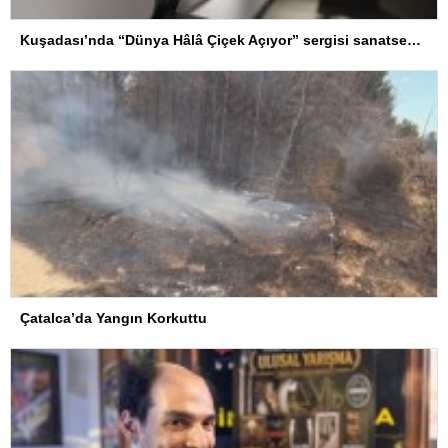
Kuşadası’nda “Dünya Hâlâ Çiçek Açıyor” sergisi sanatseverlerle buluşuyor
Çatalca’da Yangın Korkuttu