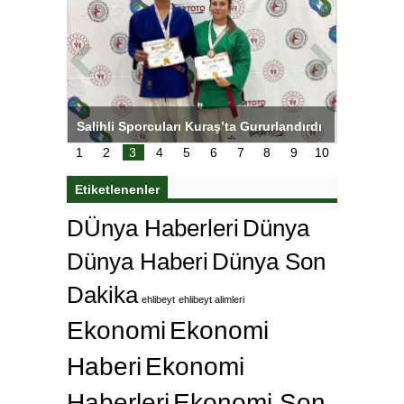
tens,
Salihli Sporcuları Kuraş’ta Gururlandırdı
Torreira 
çok özle
1
2
3
4
5
6
7
8
9
10
Etiketlenenler
DÜnya Haberleri
Dünya
Dünya Haberi
Dünya Son
Dakika
ehlibeyt
ehlibeyt alimleri
Ekonomi
Ekonomi
Haberi
Ekonomi
Haberleri
Ekonomi Son