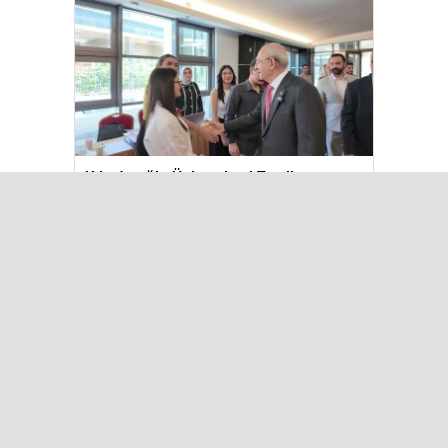
Kılıçdaroğlu Üniversitesi Tercih
Merkezi’ni Ziyaret Etti
Çok Okunanlar
Bugün
Bu Hafta
Bu Ay
Bu Yıl
Maalesef, bugün hiç haber eklenmedi.
Iğdır Gazetesi
Iğdır Haberi
Iğdır Haberleri
Iğdır Son Dakika
Iğdır Haber
Telif & Yasal Uyarı