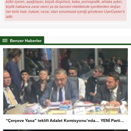
küfür içeren, aşağılayıcı, küçük düşürücü, kaba, pornografik, ahlaka aykırı,
kişilik haklarına zarar verici ya da benzeri niteliklerde içeriklerden doğan
her türlü mali, hukuki, cezai, idari sorumluluk içeriği gönderen Üye/Üyeler’e
aittir.
Benzer Haberler
“Çerçeve Yasa” teklifi Adalet Komisyonu’nda… YENİ Partili Tanrıkulu: Bir insana ‘Silahını bırak, ülkene dön, siyasal ve toplumsal hayata katıl’ diyorsanız, o insan kapıdan içeri girdiğinde başına ne geleceğini bilmelidir