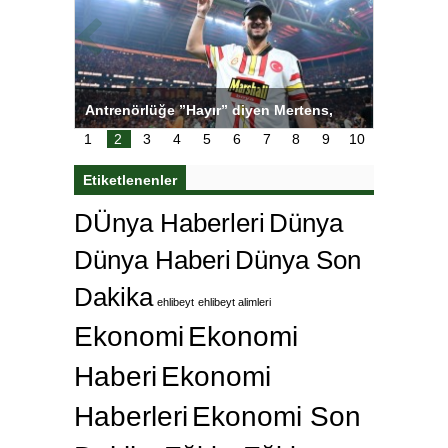
ı
Antrenörlüğe ”Hayır” diyen Mertens,
Salihli S
karar
Galatasaray’dan bakın ne istedi
1
2
3
4
5
6
7
8
9
10
Etiketlenenler
DÜnya Haberleri
Dünya
Dünya Haberi
Dünya Son
Dakika
ehlibeyt
ehlibeyt alimleri
Ekonomi
Ekonomi
Haberi
Ekonomi
Haberleri
Ekonomi Son