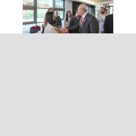
Kılıçdaroğlu Üniversitesi Tercih
Merkezi’ni Ziyaret Etti
Çok Okunanlar
Bugün
Bu Hafta
Bu Ay
Bu Yıl
“Çerçeve Yasa” teklifi Adalet
Komisyonu’nda… YENİ Partili
Tanrıkulu: Bir insana ‘Silahını
bırak, ülkene dön, siyasal ve
toplumsal hayata katıl’
diyorsanız, o insan kapıdan içeri
girdiğinde başına ne geleceğini