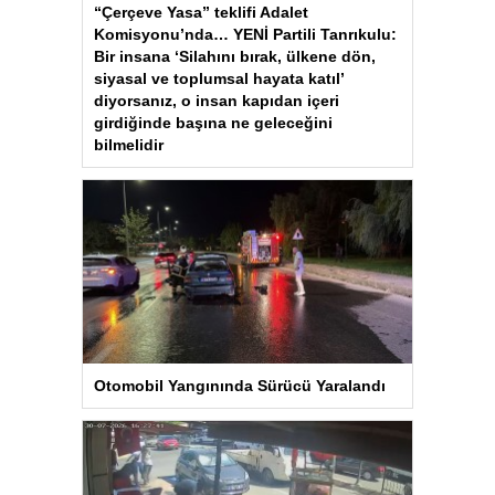
“Çerçeve Yasa” teklifi Adalet
Komisyonu’nda… YENİ Partili Tanrıkulu:
Bir insana ‘Silahını bırak, ülkene dön,
siyasal ve toplumsal hayata katıl’
diyorsanız, o insan kapıdan içeri
girdiğinde başına ne geleceğini
bilmelidir
Otomobil Yangınında Sürücü Yaralandı