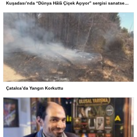
Kuşadası’nda “Dünya Hâlâ Çiçek Açıyor” sergisi sanatseverlerle buluşuyor
Çatalca’da Yangın Korkuttu