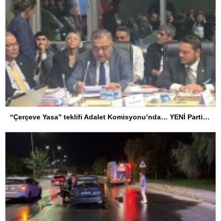
“Çerçeve Yasa” teklifi Adalet Komisyonu’nda… YENİ Partili Tanrıkulu: Bir insana ‘Silahını bırak, ülkene dön, siyasal ve toplumsal hayata katıl’ diyorsanız, o insan kapıdan içeri girdiğinde başına ne geleceğini bilmelidir