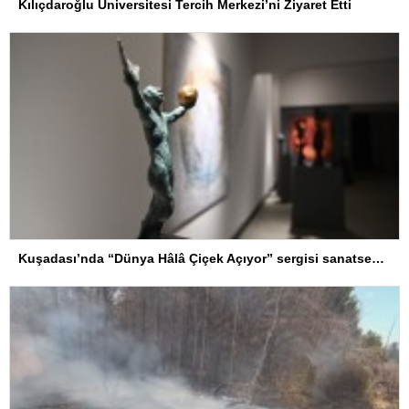
Kılıçdaroğlu Üniversitesi Tercih Merkezi’ni Ziyaret Etti
Kuşadası’nda “Dünya Hâlâ Çiçek Açıyor” sergisi sanatseverlerle buluşuyor