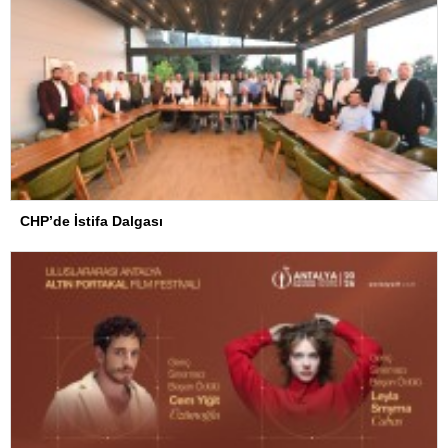
CHP’de İstifa Dalgası