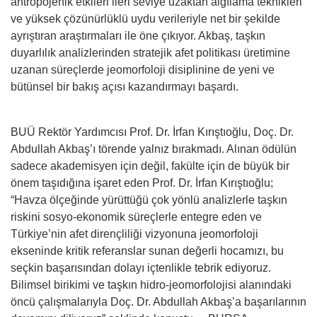
antropojenik etkileri ileri seviye uzaktan algılama teknikleri
ve yüksek çözünürlüklü uydu verileriyle net bir şekilde
ayrıştıran araştırmaları ile öne çıkıyor. Akbaş, taşkın
duyarlılık analizlerinden stratejik afet politikası üretimine
uzanan süreçlerde jeomorfoloji disiplinine de yeni ve
bütünsel bir bakış açısı kazandırmayı başardı.
BUÜ Rektör Yardımcısı Prof. Dr. İrfan Kırıştıoğlu, Doç. Dr.
Abdullah Akbaş’ı törende yalnız bırakmadı. Alınan ödülün
sadece akademisyen için değil, fakülte için de büyük bir
önem taşıdığına işaret eden Prof. Dr. İrfan Kırıştıoğlu;
“Havza ölçeğinde yürüttüğü çok yönlü analizlerle taşkın
riskini sosyo-ekonomik süreçlerle entegre eden ve
Türkiye’nin afet dirençliliği vizyonuna jeomorfoloji
ekseninde kritik referanslar sunan değerli hocamızı, bu
seçkin başarısından dolayı içtenlikle tebrik ediyoruz.
Bilimsel birikimi ve taşkın hidro-jeomorfolojisi alanındaki
öncü çalışmalarıyla Doç. Dr. Abdullah Akbaş’a başarılarının