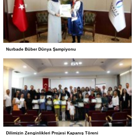
Nurbade Büber Dünya Şampiyonu
Dilimizin Zenginlikleri Projesi Kapanış Töreni