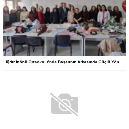
Iğdır İnönü Ortaokulu’nda Başarının Arkasında Güçlü Yönetim ve Özverili Eğitim Kadrosu Bulunuyor