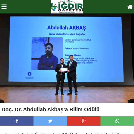
Doç. Dr. Abdullah Akbaş’a Bilim Ödülü