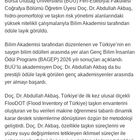
Bursa Uludağ Üniversitesi (BUÜ) Fen-Edebiyat Fakültesi
Coğrafya Bölümü Öğretim Üyesi Doç. Dr. Abdullah Akbaş,
hidro-jeomorfoloji ve taşkın risk yönetimi alanlarındaki
yüksek nitelikli çalışmalarıyla Bilim Akademisi tarafından
ödüle layık görüldü.
Bilim Akademisi tarafından düzenlenen ve Türkiye’nin en
saygın bilim ödülleri arasında yer alan Genç Bilim İnsanları
Ödül Programı (BAGEP) 2026 yılı sonuçları açıklandı.
BUÜ’lü akademisyen Doç. Dr. Abdullah Akbaş da bu
prestijli ödüle layık görülen genç akademisyenler arasında
yer almayı başardı.
Doç. Dr. Abdullah Akbaş, Türkiye’de ilk kez ulusal ölçekli
FlooDOT (Flood Inventory of Türkiye) taşkın envanterini
oluşturan ve bu verileri makine öğrenmesi tabanlı dinamik
karar destek sistemlerine dönüştüren özgün bir metodoloji
geliştirdi. Doç. Dr. Akbaş, özellikle taşkın süreçlerini ve
yüzey suyu değişimlerini tetikleyen iklimsel süreçler ile