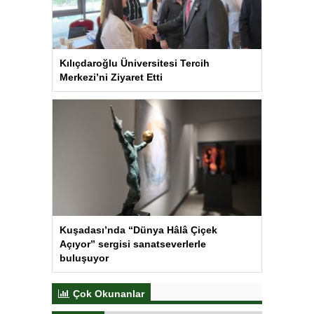
Kılıçdaroğlu Üniversitesi Tercih
Merkezi’ni Ziyaret Etti
Kuşadası’nda “Dünya Hâlâ Çiçek
Açıyor” sergisi sanatseverlerle
buluşuyor
Çok Okunanlar