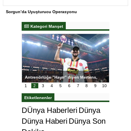
Sorgun’da Uyuşturucu Operasyonu
Kategori Manşet
tens,
Salihli Sporcuları Kuraş’ta Gururlandırdı
Torreira 
çok özle
1
2
3
4
5
6
7
8
9
10
Etiketlenenler
DÜnya Haberleri
Dünya
Dünya Haberi
Dünya Son