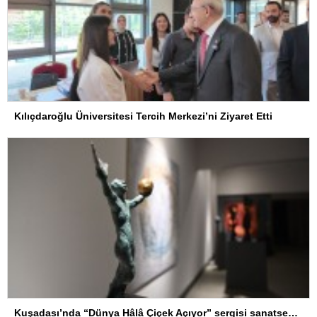
Kılıçdaroğlu Üniversitesi Tercih Merkezi’ni Ziyaret Etti
Kuşadası’nda “Dünya Hâlâ Çiçek Açıyor” sergisi sanatseverlerle buluşuyor