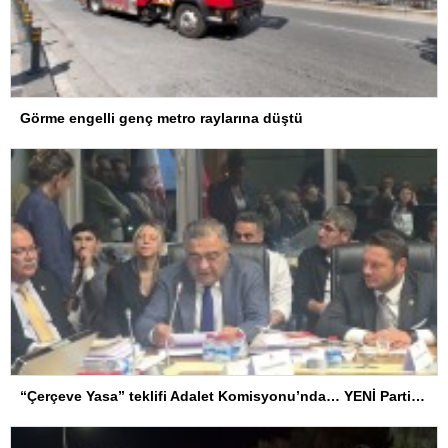
Görme engelli genç metro raylarına düştü
“Çerçeve Yasa” teklifi Adalet Komisyonu’nda… YENİ Partili Tanrıkulu: Bir insana ‘Silahını bırak, ülkene dön, siyasal ve toplumsal hayata katıl’ diyorsanız, o insan kapıdan içeri girdiğinde başına ne geleceğini bilmelidir