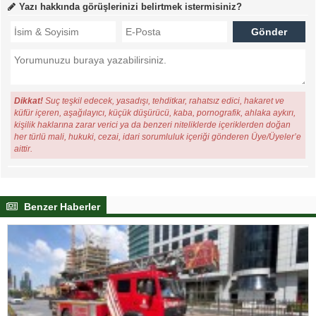
Yazı hakkında görüşlerinizi belirtmek istermisiniz?
Dikkat!
Suç teşkil edecek, yasadışı, tehditkar, rahatsız edici, hakaret ve
küfür içeren, aşağılayıcı, küçük düşürücü, kaba, pornografik, ahlaka aykırı,
kişilik haklarına zarar verici ya da benzeri niteliklerde içeriklerden doğan
her türlü mali, hukuki, cezai, idari sorumluluk içeriği gönderen Üye/Üyeler’e
aittir.
Benzer Haberler