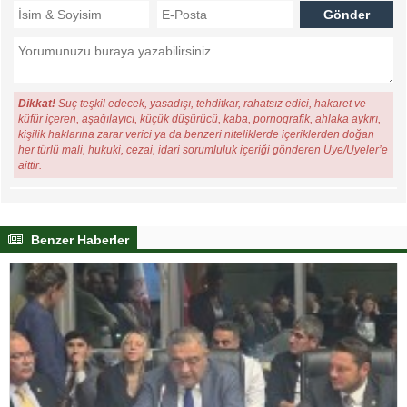
Dikkat!
Suç teşkil edecek, yasadışı, tehditkar, rahatsız edici, hakaret ve
küfür içeren, aşağılayıcı, küçük düşürücü, kaba, pornografik, ahlaka aykırı,
kişilik haklarına zarar verici ya da benzeri niteliklerde içeriklerden doğan
her türlü mali, hukuki, cezai, idari sorumluluk içeriği gönderen Üye/Üyeler’e
aittir.
Benzer Haberler