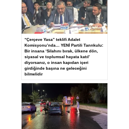
“Çerçeve Yasa” teklifi Adalet
Komisyonu’nda… YENİ Partili Tanrıkulu:
Bir insana ‘Silahını bırak, ülkene dön,
siyasal ve toplumsal hayata katıl’
diyorsanız, o insan kapıdan içeri
girdiğinde başına ne geleceğini
bilmelidir