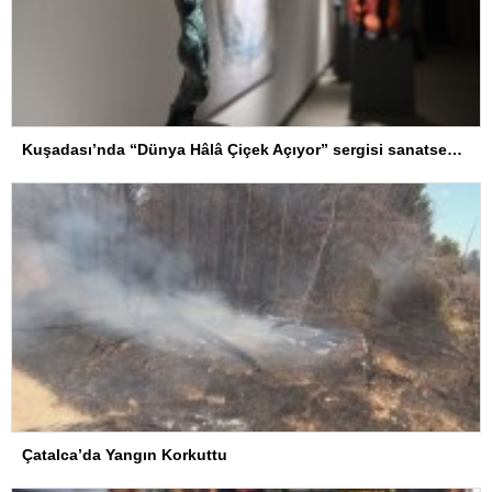
Kuşadası’nda “Dünya Hâlâ Çiçek Açıyor” sergisi sanatseverlerle buluşuyor
Çatalca’da Yangın Korkuttu