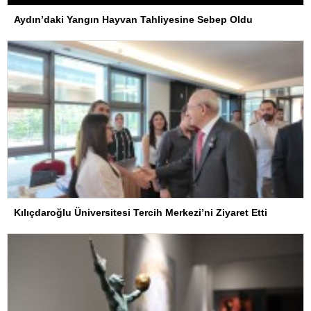
Aydın’daki Yangın Hayvan Tahliyesine Sebep Oldu
Kılıçdaroğlu Üniversitesi Tercih Merkezi’ni Ziyaret Etti