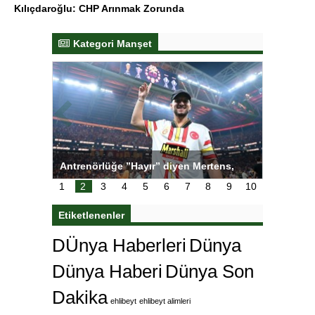
Kılıçdaroğlu: CHP Arınmak Zorunda
Kategori Manşet
tens,
Salihli Sporcuları Kuraş’ta Gururlandırdı
Torreira 
çok özle
1
2
3
4
5
6
7
8
9
10
Etiketlenenler
DÜnya Haberleri
Dünya
Dünya Haberi
Dünya Son
Dakika
ehlibeyt
ehlibeyt alimleri