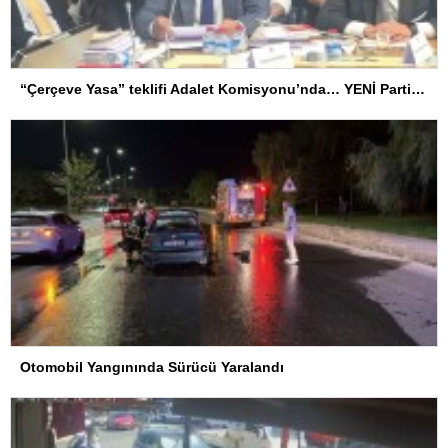
“Çerçeve Yasa” teklifi Adalet Komisyonu’nda… YENİ Partili Tanrıkulu: Bir insana ‘Silahını bırak, ülkene dön, siyasal ve toplumsal hayata katıl’ diyorsanız, o insan kapıdan içeri girdiğinde başına ne geleceğini bilmelidir
Otomobil Yangınında Sürücü Yaralandı