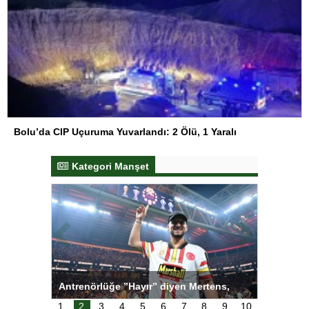
Bolu’da CIP Uçuruma Yuvarlandı: 2 Ölü, 1 Yaralı
Kategori Manşet
ı
Antrenörlüğe ”Hayır” diyen Mertens,
Salihli S
karar
Galatasaray’dan bakın ne istedi
1
2
3
4
5
6
7
8
9
10