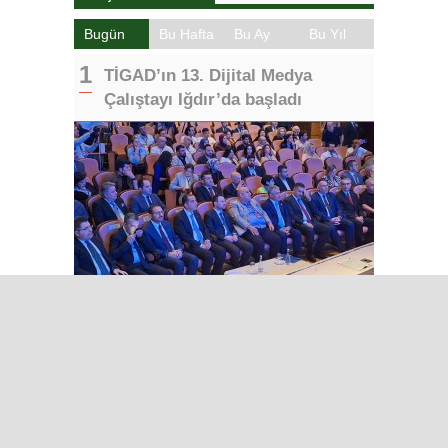
Bugün
Bu Hafta
Bu Ay
Bu Yıl
TİGAD’ın 13. Dijital Medya
Çalıştayı Iğdır’da başladı
Iğdır Gazetesi
Iğdır Haberi
Iğdır Haberleri
Iğdır Son Dakika
Iğdır Haber
Telif & Yasal Uyarı
Iğdır Gazetesi
©2026 Tüm Hakları saklıdır.
Aşk İle ❤️ IĞDIR