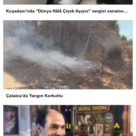
Kuşadası’nda “Dünya Hâlâ Çiçek Açıyor” sergisi sanatseverlerle buluşuyor
Çatalca’da Yangın Korkuttu