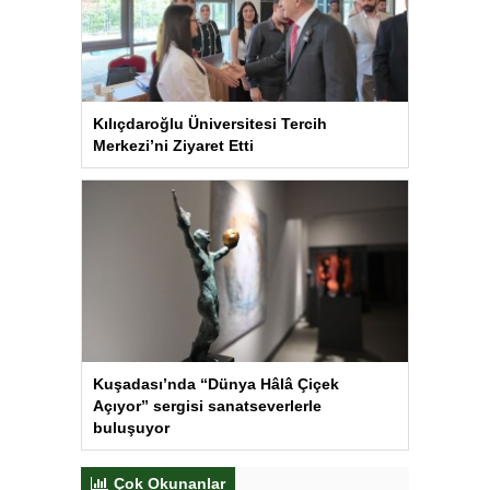
Kılıçdaroğlu Üniversitesi Tercih
Merkezi’ni Ziyaret Etti
Kuşadası’nda “Dünya Hâlâ Çiçek
Açıyor” sergisi sanatseverlerle
buluşuyor
Çok Okunanlar