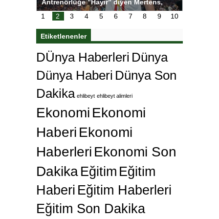
ı
Antrenörlüğe ”Hayır” diyen Mertens,
Salihli S
karar
Galatasaray’dan bakın ne istedi
1
2
3
4
5
6
7
8
9
10
Etiketlenenler
DÜnya Haberleri
Dünya
Dünya Haberi
Dünya Son
Dakika
ehlibeyt
ehlibeyt alimleri
Ekonomi
Ekonomi
Haberi
Ekonomi
Haberleri
Ekonomi Son
Dakika
Eğitim
Eğitim
Haberi
Eğitim Haberleri
Eğitim Son Dakika