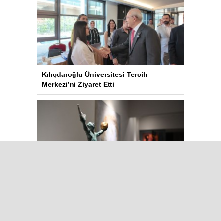
Kılıçdaroğlu Üniversitesi Tercih
Merkezi’ni Ziyaret Etti
Kuşadası’nda “Dünya Hâlâ Çiçek
Açıyor” sergisi sanatseverlerle
buluşuyor