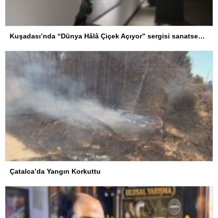
Kuşadası’nda “Dünya Hâlâ Çiçek Açıyor” sergisi sanatseverlerle buluşuyor
Çatalca’da Yangın Korkuttu