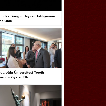
ın’daki Yangın Hayvan Tahliyesine
ep Oldu
çdaroğlu Üniversitesi Tercih
ezi’ni Ziyaret Etti