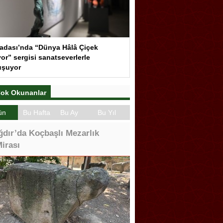
adası’nda “Dünya Hâlâ Çiçek
or” sergisi sanatseverlerle
uşuyor
ok Okunanlar
ün
Bu Hafta
Bu Ay
Bu Yıl
ğdır’da Koçbaşlı Mezarlık
irası