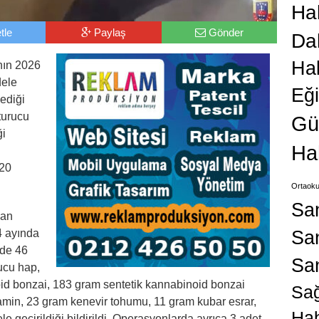
Hab
tle
Paylaş
Gönder
Da
Ha
nın 2026
dele
Eğ
ediği
turucu
Gü
ği
Ha
220
Ortaoku
Sa
dan
San
 4 ayında
rde 46
Sa
ucu hap,
oid bonzai, 183 gram sentetik kannabinoid bonzai
Sağ
in, 23 gram kenevir tohumu, 11 gram kubar esrar,
Hab
e geçirildiği bildirildi. Operasyonlarda ayrıca 3 adet