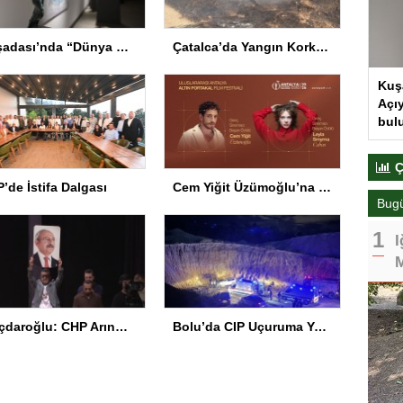
Kuşadası’nda “Dünya Hâlâ Çiçek Açıyor” sergisi sanatseverlerle buluşuyor
Çatalca’da Yangın Korkuttu
Kuş
Açıy
bul
Ç
’de İstifa Dalgası
Cem Yiğit Üzümoğlu’na Genç Başarı Ödülü
Bug
I
M
Kılıçdaroğlu: CHP Arınmak Zorunda
Bolu’da CIP Uçuruma Yuvarlandı: 2 Ölü, 1 Yaralı