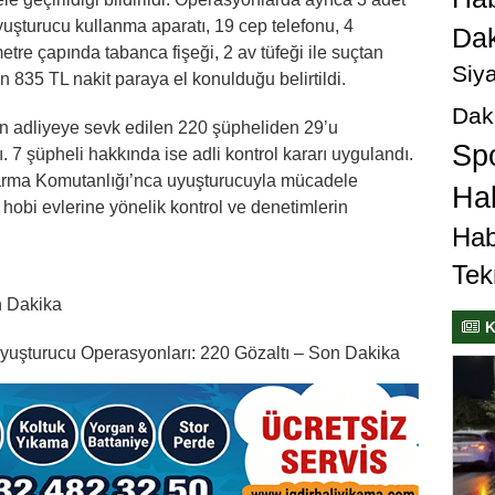
yuşturucu kullanma aparatı, 19 cep telefonu, 4
Dak
etre çapında tabanca fişeği, 2 av tüfeği ile suçtan
Siya
n 835 TL nakit paraya el konulduğu belirtildi.
Dak
n adliyeye sevk edilen 220 şüpheliden 29’u
Sp
. 7 şüpheli hakkında ise adli kontrol kararı uygulandı.
arma Komutanlığı’nca uyuşturucuyla mücadele
Hab
hobi evlerine yönelik kontrol ve denetimlerin
Hab
Tek
n Dakika
K
yuşturucu Operasyonları: 220 Gözaltı – Son Dakika