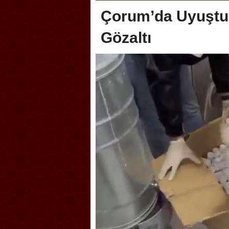
Çorum’da Uyuştur
Gözaltı
oca, Geleneksel Türk Okçuluğu
Askerlik şakası Dünya Kup
yonası’na ev sahipliği yapıyor
karıştırdı! Güney Kore’den 