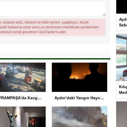
Ayd
, rahatsız edici, hakaret ve küfür içeren, aşağılayıcı, küçük
Seb
şilik haklarına zarar verici ya da benzeri niteliklerde içeriklerden
rumluluk içeriği gönderen Üye/Üyeler’e aittir.
Kılı
Merk
BAYRAMPAŞA’da Kavga: Bir Kişi Hayatını Kaybetti
Aydın’daki Yangın Hayvan Tahliyesine Sebep Oldu