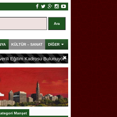
NYA
KÜLTÜR – SANAT
DİĞER
erili Eğitim Kadrosu Bulunuyor
ategori Manşet