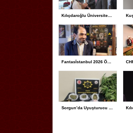
Kılıçdaroğlu Üniversitesi Tercih Merkezi’ni Ziyaret Etti
Fantasİstanbul 2026 Ödül Töreni Yapıldı
CHP
Sorgun’da Uyuşturucu Operasyonu