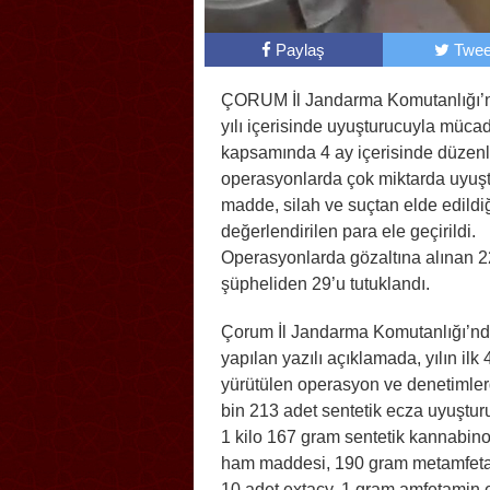
Paylaş
Twee
ÇORUM İl Jandarma Komutanlığı’
yılı içerisinde uyuşturucuyla müca
kapsamında 4 ay içerisinde düzenl
operasyonlarda çok miktarda uyuş
madde, silah ve suçtan elde edildi
değerlendirilen para ele geçirildi.
Operasyonlarda gözaltına alınan 
şüpheliden 29’u tutuklandı.
Çorum İl Jandarma Komutanlığı’n
yapılan yazılı açıklamada, yılın ilk
yürütülen operasyon ve denetimle
bin 213 adet sentetik ecza uyuştur
1 kilo 167 gram sentetik kannabin
ham maddesi, 190 gram metamfetam
10 adet extacy, 1 gram amfetamin el