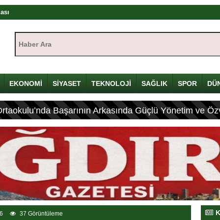
rası
ıştayı Iğdır’da başlıyor
Haber Ara:
mü
yı
çin Davulunu Kırdı
EKONOMİ
SİYASET
TEKNOLOJİ
SAĞLIK
SPOR
DÜ
Ortaokulu’nda Başarının Arkasında Güçlü Yönetim ve Özv
eleneksel Mirası
ası: 4 Yaralı
K
6
37 Görüntüleme