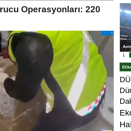
ucu Operasyonları: 220
ası’nı
Antrenörlüğe ”Hayır” diyen Mertens,
Sali
sert karar
Galatasaray’dan bakın ne istedi
1
Etik
DÜn
Dü
Da
Ek
Ha