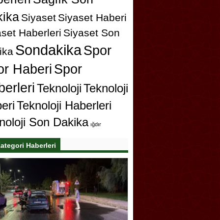
ika
Siyaset
Siyaset Haberi
set Haberleri
Siyaset Son
Sondakika
Spor
ika
or Haberi
Spor
erleri
Teknoloji
Teknoloji
eri
Teknoloji Haberleri
noloji Son Dakika
ığdır
ategori Haberleri