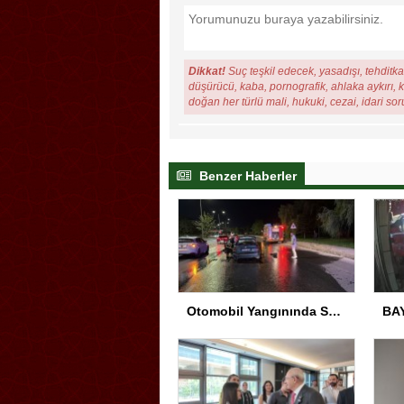
Dikkat!
Suç teşkil edecek, yasadışı, tehditkar
düşürücü, kaba, pornografik, ahlaka aykırı, ki
doğan her türlü mali, hukuki, cezai, idari so
Benzer Haberler
Otomobil Yangınında Sürücü Yaralandı