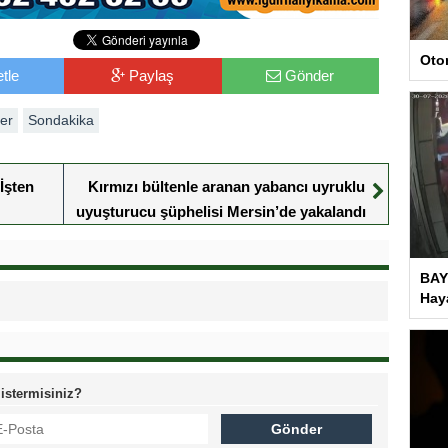
Oto
tle
Paylaş
Gönder
er
Sondakika
İşten
Kırmızı bültenle aranan yabancı uyruklu
uyuşturucu şüphelisi Mersin’de yakalandı
BAY
Haya
 istermisiniz?