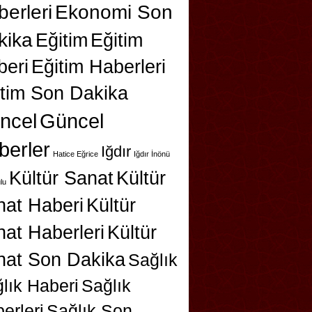
erleri
Ekonomi Son
kika
Eğitim
Eğitim
beri
Eğitim Haberleri
itim Son Dakika
ncel
Güncel
berler
Iğdır
Hatice Eğrice
Iğdır İnönü
Kültür Sanat
Kültür
lu
nat Haberi
Kültür
at Haberleri
Kültür
nat Son Dakika
Sağlık
lık Haberi
Sağlık
erleri
Sağlık Son