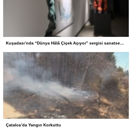
Kuşadası’nda “Dünya Hâlâ Çiçek Açıyor” sergisi sanatseverlerle buluşuyor
Çatalca’da Yangın Korkuttu