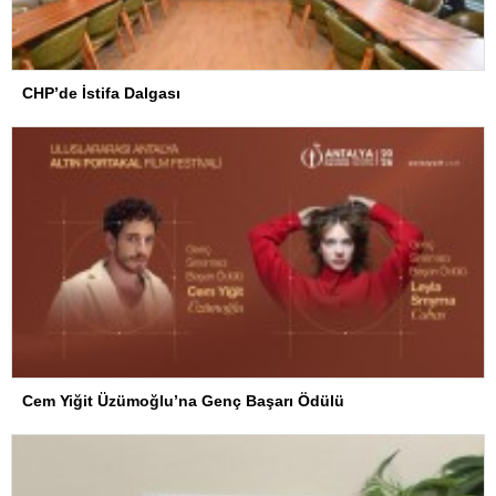
CHP’de İstifa Dalgası
Cem Yiğit Üzümoğlu’na Genç Başarı Ödülü