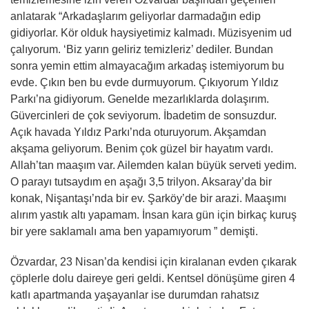
anlatarak “Arkadaşlarım geliyorlar darmadağın edip
gidiyorlar. Kör olduk haysiyetimiz kalmadı. Müzisyenim ud
çalıyorum. ‘Biz yarın geliriz temizleriz’ dediler. Bundan
sonra yemin ettim almayacağım arkadaş istemiyorum bu
evde. Çıkın ben bu evde durmuyorum. Çıkıyorum Yıldız
Parkı’na gidiyorum. Genelde mezarlıklarda dolaşırım.
Güvercinleri de çok seviyorum. İbadetim de sonsuzdur.
Açık havada Yıldız Parkı’nda oturuyorum. Akşamdan
akşama geliyorum. Benim çok güzel bir hayatım vardı.
Allah’tan maaşım var. Ailemden kalan büyük serveti yedim.
O parayı tutsaydım en aşağı 3,5 trilyon. Aksaray’da bir
konak, Nişantaşı’nda bir ev. Şarköy’de bir arazi. Maaşımı
alırım yastık altı yapamam. İnsan kara gün için birkaç kuruş
bir yere saklamalı ama ben yapamıyorum ” demişti.
Özvardar, 23 Nisan’da kendisi için kiralanan evden çıkarak
çöplerle dolu daireye geri geldi. Kentsel dönüşüme giren 4
katlı apartmanda yaşayanlar ise durumdan rahatsız