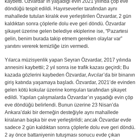
kaybetti. Özvardar’ın yaşadığı evin 2021 yılında çöp eve
döndüğü tespit edildi. Hayırseverler tarafından aynı
mahallede tutulan kiralık eve yerleştirilen Özvardar, 2 gün
kaldıktan sonra çöplerle dolu eve geri döndü. Özvardar
şikayet üzerine gelen belediye ekiplerine ise, “Pazartesi
gelin, benim burada takip etmem gereken olaylar var”
yanıtını vererek temizliğe izin vermedi.
Yılarca müzisyenlik yapan Seyran Özvardar, 2017 yılında
annesini kaybettii; 2 yıl sonra ise trafik kazası geçirdi; Bu
kazada gözlerini kaybeden Özvardar, Avcılar’da bir binanın
giriş katında yaşamaya başladı. Özvardar, 2021’de evinden
gelen kötü kokular üzerine komşuları tarafından şikayet
edildi. Yapılan çalışmalarda Özvardar’ın yaşadığı evin çöp
eve döndüğü belirlendi. Bunun üzerine 23 Nisan’da
Ankara’daki bir derneğin desteğiyle aynı mahallede
kiralanan başka bir eve yerleştirildi; ancak Özvardar evde
sadece 2 gün kaldıktan sonra çöplerle dolu eve geri döndü.
2 ay önce battaniyenin tutuşması sonucu evde çıkan