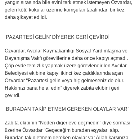
yangın sırasında bile evini terk etmek istemeyen Özvardar,
gelen kötü kokular üzerine komşuları tarafından bir kez
daha şikayet edildi.
‘PAZARTESİ GELİN’ DİYEREK GERİ ÇEVİRDİ
Özvardar, Avcılar Kaymakamlığı Sosyal Yardımlaşma ve
Dayanışma Vakfı görevlilerine daha önce kapıyı açmadı.
Çöp evde temizlik yapmak üzere görevlendirilen Avcılar
Belediyesi ekibine kapıyı ikinci kez çaldıklarında açan
Özvardar “Pazartesi gelin veya hiç gelmeseniz de olur.
Hakkınızı bana helal edin” diyerek zabıta ekibini geri
çevirdi.
‘BURADAN TAKİP ETMEM GEREKEN OLAYLAR VAR’
Zabıta ekibinin “Neden diğer eve geçmedin” diye sorması
üzerine Özvardar “Geçeceğim buradan eşyaları alıp.
Buradan takip etmem gereken olaylar var.Allah karşınıza