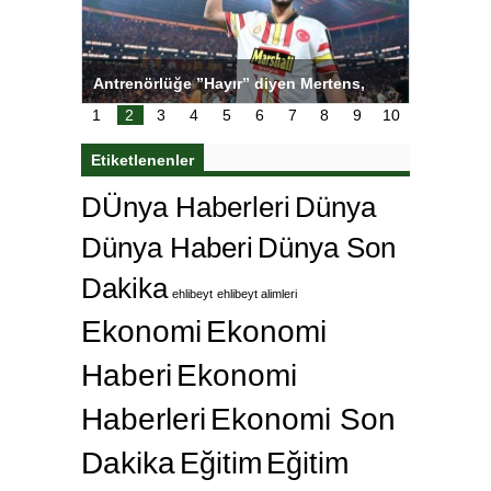
ı
Antrenörlüğe ”Hayır” diyen Mertens,
Salihli S
karar
Galatasaray’dan bakın ne istedi
1
2
3
4
5
6
7
8
9
10
Etiketlenenler
DÜnya Haberleri
Dünya
Dünya Haberi
Dünya Son
Dakika
ehlibeyt
ehlibeyt alimleri
Ekonomi
Ekonomi
Haberi
Ekonomi
Haberleri
Ekonomi Son
Dakika
Eğitim
Eğitim