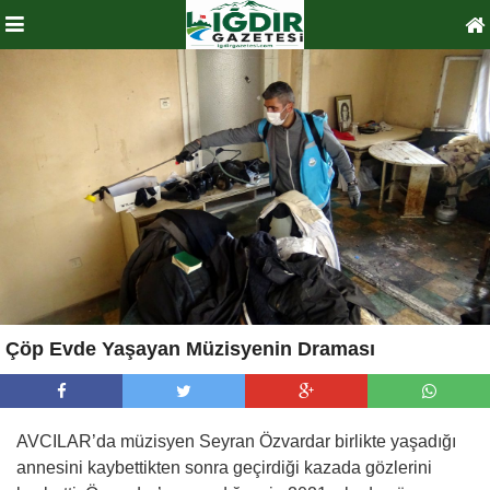
Çöp Evde Yaşayan Müzisyenin Draması
AVCILAR’da müzisyen Seyran Özvardar birlikte yaşadığı
annesini kaybettikten sonra geçirdiği kazada gözlerini