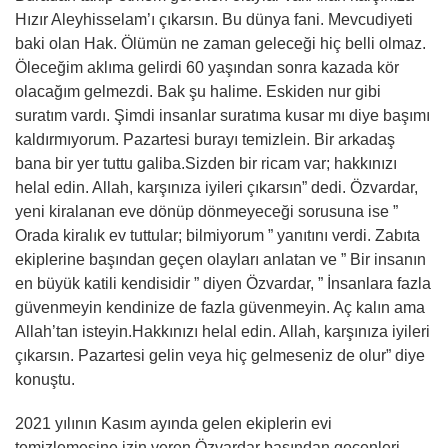
Hızır Aleyhisselam’ı çıkarsın. Bu dünya fani. Mevcudiyeti
baki olan Hak. Ölümün ne zaman geleceği hiç belli olmaz.
Öleceğim aklıma gelirdi 60 yaşından sonra kazada kör
olacağım gelmezdi. Bak şu halime. Eskiden nur gibi
suratım vardı. Şimdi insanlar suratıma kusar mı diye başımı
kaldırmıyorum. Pazartesi burayı temizlein. Bir arkadaş
bana bir yer tuttu galiba.Sizden bir ricam var; hakkınızı
helal edin. Allah, karşınıza iyileri çıkarsın” dedi. Özvardar,
yeni kiralanan eve dönüp dönmeyeceği sorusuna ise ”
Orada kiralık ev tuttular; bilmiyorum ” yanıtını verdi. Zabıta
ekiplerine başından geçen olayları anlatan ve ” Bir insanın
en büyük katili kendisidir ” diyen Özvardar, ” İnsanlara fazla
güvenmeyin kendinize de fazla güvenmeyin. Aç kalın ama
Allah’tan isteyin.Hakkınızı helal edin. Allah, karşınıza iyileri
çıkarsın. Pazartesi gelin veya hiç gelmeseniz de olur” diye
konuştu.
2021 yılının Kasım ayında gelen ekiplerin evi
temizlemesine izin veren Özvardar başından geçenleri