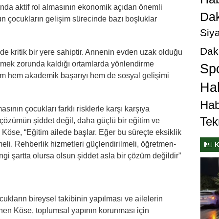
tında aktif rol almasının ekonomik açıdan önemli
Dak
n çocukların gelişim sürecinde bazı boşluklar
Siya
Dak
de kritik bir yere sahiptir. Annenin evden uzak olduğu
ümek zorunda kaldığı ortamlarda yönlendirme
Sp
urum hem akademik başarıyı hem de sosyal gelişimi
Hab
Hab
sının çocukları farklı risklerle karşı karşıya
Tek
çözümün şiddet değil, daha güçlü bir eğitim ve
 Köse, “Eğitim ailede başlar. Eğer bu süreçte eksiklik
eli. Rehberlik hizmetleri güçlendirilmeli, öğretmen-
K
hangi şartta olursa olsun şiddet asla bir çözüm değildir”
cukların bireysel takibinin yapılması ve ailelerin
inen Köse, toplumsal yapının korunması için