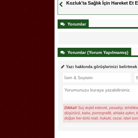
Kozluk’ta Sağlık İçin Hareket Et Et
Yorumlar
Yorumlar (Yorum Yapılmamış)
Yazı hakkında görüşlerinizi belirtmek
Dikkat!
Suç teşkil edecek, yasadışı, tehditkar
düşürücü, kaba, pornografik, ahlaka aykırı, ki
doğan her türlü mali, hukuki, cezai, idari so