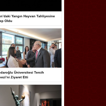
ın’daki Yangın Hayvan Tahliyesine
ep Oldu
çdaroğlu Üniversitesi Tercih
ezi’ni Ziyaret Etti