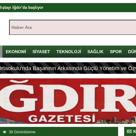
mü
yı
Haber Ara:
çin Davulunu Kırdı
EKONOMİ
SİYASET
TEKNOLOJİ
SAĞLIK
SPOR
DÜ
eleneksel Mirası
lyon Lira!
Ortaokulu’nda Başarının Arkasında Güçlü Yönetim ve Özv
olandırıcılık
rası
K
38 Görüntüleme