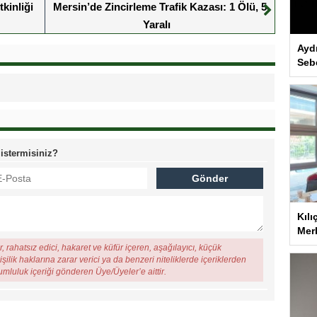
kinliği
Mersin’de Zincirleme Trafik Kazası: 1 Ölü, 5
Yaralı
Ayd
Seb
 istermisiniz?
Kılı
Merk
, rahatsız edici, hakaret ve küfür içeren, aşağılayıcı, küçük
şilik haklarına zarar verici ya da benzeri niteliklerde içeriklerden
rumluluk içeriği gönderen Üye/Üyeler’e aittir.