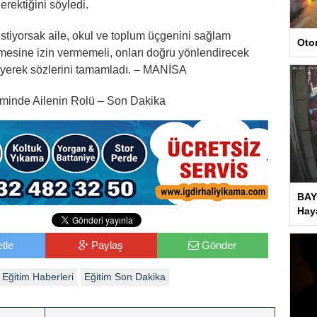
erektiğini söyledi.
 istiyorsak aile, okul ve toplum üçgenini sağlam
Oto
mesine izin vermemeli, onları doğru yönlendirecek
iyerek sözlerini tamamladı. – MANİSA
iminde Ailenin Rolü – Son Dakika
BAY
Haya
tle
Paylaş
Gönder
Eğitim Haberleri
Eğitim Son Dakika