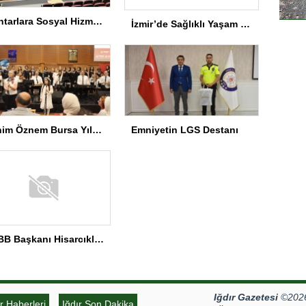
Muhtarlara Sosyal Hizmet Semineri
İzmir’de Sağlıklı Yaşam Spor Festivali düzenlendi
Benim Öznem Bursa Yıl Sonu Gösterisi
Emniyetin LGS Destanı
TOBB Başkanı Hisarcıklıoğlu MEÜ’yi Ziyaret Etti
Iğdır Gazetesi
©2026 
ır Haberleri
Iğdır Son Dakika