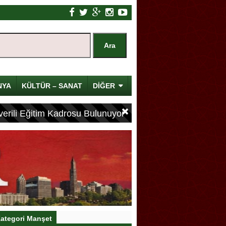
NYA
KÜLTÜR – SANAT
DİĞER
erili Eğitim Kadrosu Bulunuyor
ategori Manşet