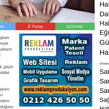
Hab
Da
Ha
tle
Paylaş
Gönder
Eğ
şkanı
Gü
niyle
ukların
Ha
t
Ortaoku
k, güçlü
Sa
şiddet
San
Sa
şkanı
in
Sağ
modern
urduğunu
Hab