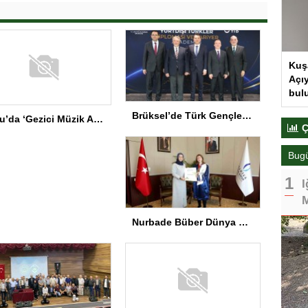
Kuş
Açıy
bul
Brüksel’de Türk Gençler İçin Diplomasi Programı
Bolu’da ‘Gezici Müzik Atölyesi’ Gala Programı
Ç
Bug
I
M
Nurbade Büber Dünya Şampiyonu