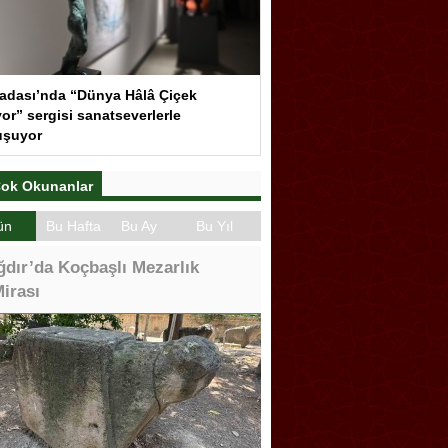
adası’nda “Dünya Hâlâ Çiçek
or” sergisi sanatseverlerle
uşuyor
ok Okunanlar
ün
Bu Hafta
Bu Ay
Bu Yıl
ğdır’da Koçbaşlı Mezarlık
irası