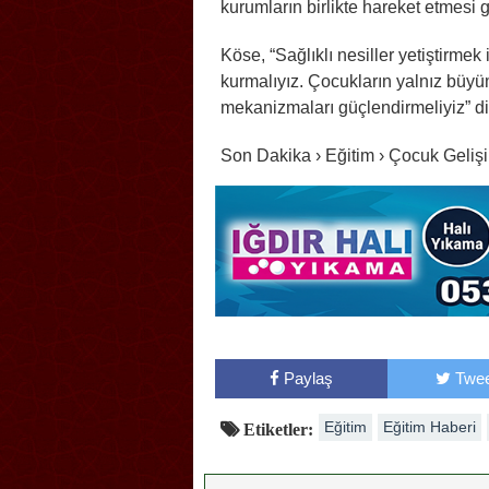
kurumların birlikte hareket etmesi g
Köse, “Sağlıklı nesiller yetiştirmek
kurmalıyız. Çocukların yalnız büyü
mekanizmaları güçlendirmeliyiz” d
Son Dakika › Eğitim › Çocuk Geliş
Paylaş
Twee
Eğitim
Eğitim Haberi
Etiketler: