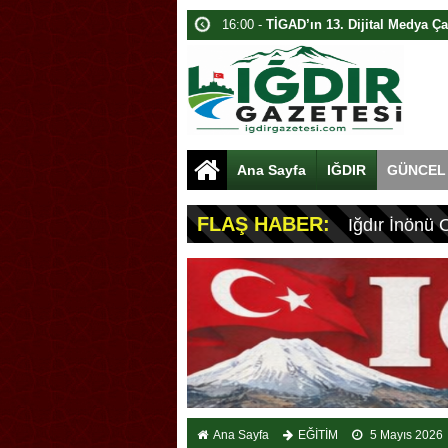
13:40 -
Ağrı Dağı’nda Bahar İzdüşü
10:40 -
Iğdır’da Dijital Medya Çalışta
13:40 -
Davulcu, Paraları Toplamak İ
15:40 -
Akyumak’ta Traktörde Yangın
15:00 -
Iğdır’da Traktör Yangını
Ana Sayfa
IĞDIR
GÜNCEL
09:40 -
Karabatak Kolyesi: Iğdır’ın G
16:00 -
Iğdır’da Dolandırıcılık: 1.8 Mi
FLAŞ HABER:
Iğdır İnönü 
09:40 -
Iğdır’da Kamuda İş Vaadiyle D
10:00 -
Iğdır’da Koçbaşlı Mezarlık Mi
Ana Sayfa
EĞİTİM
5 Mayıs 2026