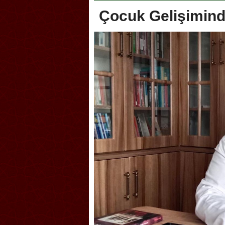
Çocuk Gelişimind
Akçakoca, Geleneksel Tür
Şampiyonası’na ev sahipliğ