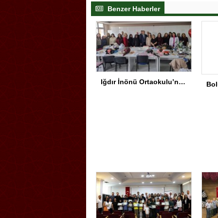
Benzer Haberler
Iğdır İnönü Ortaokulu’nda Başarının Arkasında Güçlü Yönetim ve Özverili Eğitim Kadrosu Bulunuyor