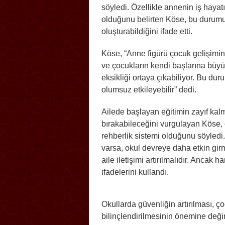
söyledi. Özellikle annenin iş haya
olduğunu belirten Köse, bu durumu
oluşturabildiğini ifade etti.
Köse, “Anne figürü çocuk gelişimin
ve çocukların kendi başlarına büy
eksikliği ortaya çıkabiliyor. Bu d
olumsuz etkileyebilir” dedi.
Ailede başlayan eğitimin zayıf kalma
bırakabileceğini vurgulayan Köse, 
rehberlik sistemi olduğunu söyledi.
varsa, okul devreye daha etkin girm
aile iletişimi artırılmalıdır. Ancak 
ifadelerini kullandı.
Okullarda güvenliğin artırılması, ço
bilinçlendirilmesinin önemine değ