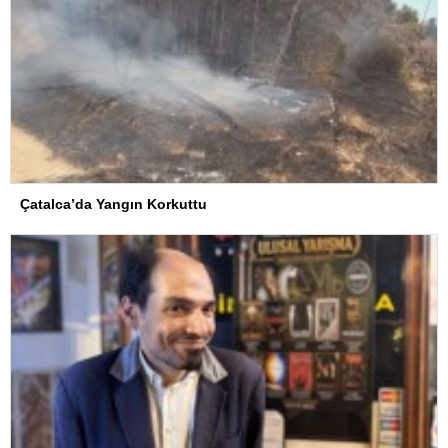
Çatalca’da Yangın Korkuttu