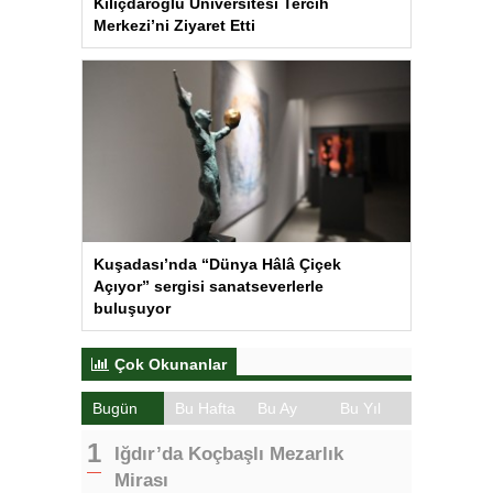
Kılıçdaroğlu Üniversitesi Tercih
Merkezi’ni Ziyaret Etti
Kuşadası’nda “Dünya Hâlâ Çiçek
Açıyor” sergisi sanatseverlerle
buluşuyor
Çok Okunanlar
Bugün
Bu Hafta
Bu Ay
Bu Yıl
Iğdır’da Koçbaşlı Mezarlık
Mirası