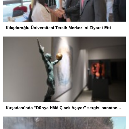
Kılıçdaroğlu Üniversitesi Tercih Merkezi’ni Ziyaret Etti
Kuşadası’nda “Dünya Hâlâ Çiçek Açıyor” sergisi sanatseverlerle buluşuyor