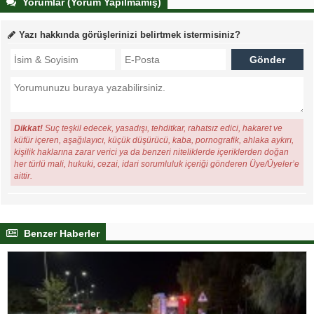
Yorumlar (Yorum Yapılmamış)
Yazı hakkında görüşlerinizi belirtmek istermisiniz?
Dikkat!
Suç teşkil edecek, yasadışı, tehditkar, rahatsız edici, hakaret ve
küfür içeren, aşağılayıcı, küçük düşürücü, kaba, pornografik, ahlaka aykırı,
kişilik haklarına zarar verici ya da benzeri niteliklerde içeriklerden doğan
her türlü mali, hukuki, cezai, idari sorumluluk içeriği gönderen Üye/Üyeler’e
aittir.
Benzer Haberler