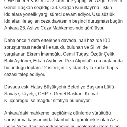
CHP’nin 4-5 Kasım 2023 tarihinde yaptığı ve Özgür Özel’in
Genel Başkan seçildiği 38. Olağan Kurultayı’na ilişkin
iddialara yönelik yargı süreci devam ediyor. Usulsüzlük
iddiaları ile açılan ceza davasının beşinci duruşması bugün
Ankara 26. Asliye Ceza Mahkemesinde görülüyor.
Daha önce 4 defa ertelenen davada, hali hazırda İBB
soruşturması nedeni ile tutuklu bulunan ve Silivri’de
yargılanan Ekrem İmamoğlu, Cemil Tugay, Özgür Çelik,
Baki Aydöner, Erkan Aydın ve Rıza Akpolat’ın da aralarında
bulunduğu toplam 12 isim için 1 yıldan 3 yıla kadar hapis
cezası talep ediliyor.
Davada eski Hatay Büyükşehir Belediye Başkanı Lütfü
Savaş şikâyetçi, CHP 7. Genel Başkanı Kemal
Kılıçdaroğlu ise mağdur sıfatıyla bulunuyor.
Ankara’daki mahkeme, geçtiğimiz günlerde yürüttüğü
soruşturma kapsamında İstanbul’da görülmekte olan Aziz
İhsan Aktaş davanın iddianamesini incelemek üzere talep