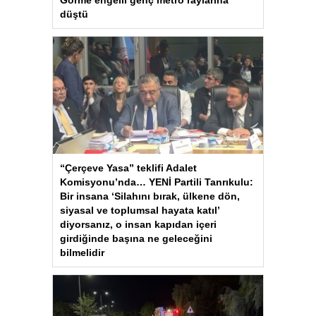
düştü
“Çerçeve Yasa” teklifi Adalet
Komisyonu’nda… YENİ Partili Tanrıkulu:
Bir insana ‘Silahını bırak, ülkene dön,
siyasal ve toplumsal hayata katıl’
diyorsanız, o insan kapıdan içeri
girdiğinde başına ne geleceğini
bilmelidir