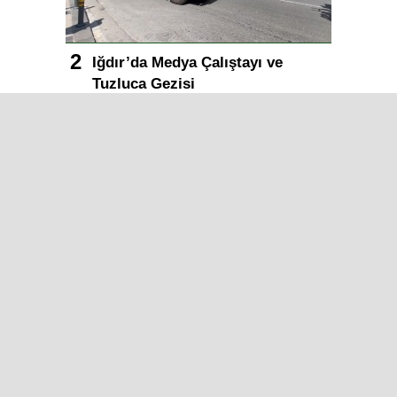
Iğdır’da Medya Çalıştayı ve
Tuzluca Gezisi
Muğlaspor’dan Ahmet Engin
Transferi
Iğdır’da geçmişe yolculuk:
Karakoyunlu Ata Ocağı Müzesi
bölge hafızasını yaşatıyor
Iğdır Gazetesi
Iğdır Haberi
Iğdır Haberleri
Iğdır Son Dakika
Iğdır Haber
Telif & Yasal Uyarı
Iğdır Gazetesi
©2026 Tüm Hakları saklıdır.
Aşk İle ❤️ IĞDIR