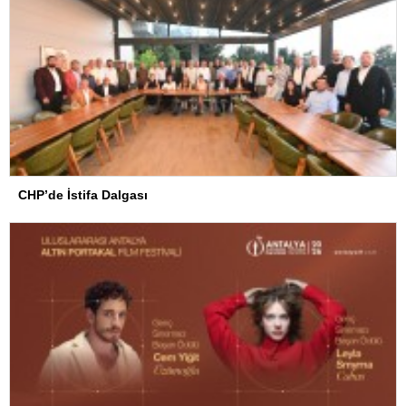
CHP’de İstifa Dalgası