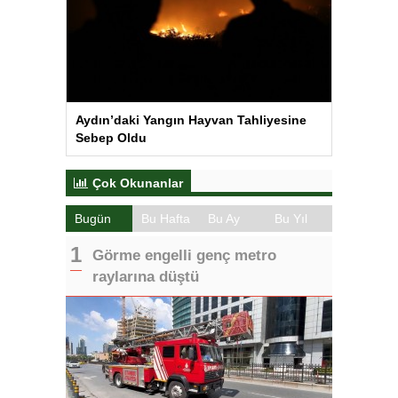
Aydın’daki Yangın Hayvan Tahliyesine
Sebep Oldu
Çok Okunanlar
Bugün
Bu Hafta
Bu Ay
Bu Yıl
Görme engelli genç metro
raylarına düştü