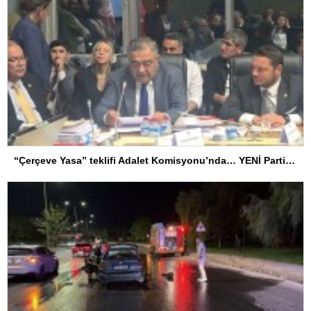
“Çerçeve Yasa” teklifi Adalet Komisyonu’nda… YENİ Partili Tanrıkulu: Bir insana ‘Silahını bırak, ülkene dön, siyasal ve toplumsal hayata katıl’ diyorsanız, o insan kapıdan içeri girdiğinde başına ne geleceğini bilmelidir