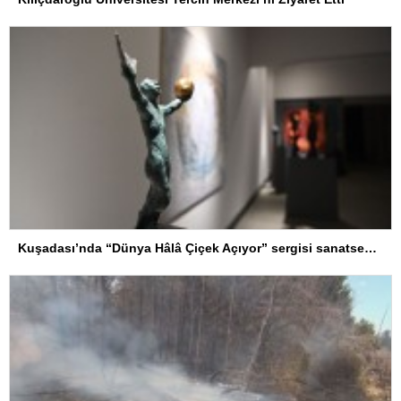
Kuşadası’nda “Dünya Hâlâ Çiçek Açıyor” sergisi sanatseverlerle buluşuyor