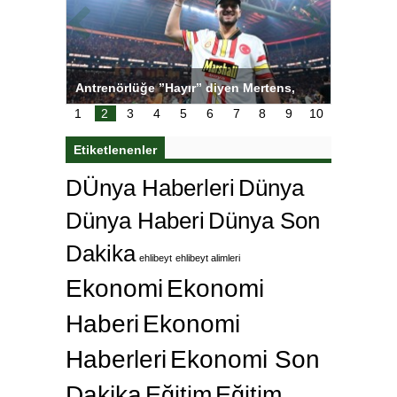
ı
Antrenörlüğe ”Hayır” diyen Mertens,
Salihli S
karar
Galatasaray’dan bakın ne istedi
1
2
3
4
5
6
7
8
9
10
Etiketlenenler
DÜnya Haberleri
Dünya
Dünya Haberi
Dünya Son
Dakika
ehlibeyt
ehlibeyt alimleri
Ekonomi
Ekonomi
Haberi
Ekonomi
Haberleri
Ekonomi Son
Dakika
Eğitim
Eğitim