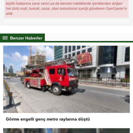
kişilik haklarına zarar verici ya da benzeri niteliklerde içeriklerden doğan
her türlü mali, hukuki, cezai, idari sorumluluk içeriği gönderen Üye/Üyeler’e
aittir.
Benzer Haberler
Görme engelli genç metro raylarına düştü