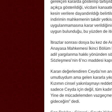
gerekçeli kararda gösterilip tartışı
açıkça gösterildiği, vicdani kanaat
kesin verilere dayandırıldığı belirt
indirimin mahkemenin takdir yetkis
uygulanmamasına karar verildiğinin
uygun bulunduğu, bu yüzden de itira
İtirazlar sonrası dosya bu kez de
Anayasa Mahkemesi İkinci Bölüm B
adil yargılanma hakkı yönünden s
Sözleşmesi’nin 6’ncı maddesi kaps
Kararı değerlendiren Ceyda’nın a
umutluydum ama gelen kararla yıkıl
Kızımın cinsel yakınlaşmayı reddet
sadece Ceyda için değil, tüm kadın
Yine de mücadelemden vazgeçmey
gideceğim” dedi.