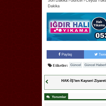
Son Dakika › Güncel › Ceyda Yük
Dakika
Paylaş
Twee
Güncel
Güncel Haberl
Etiketler:
HAK-İŞ’ten Kayseri Ziyaret
Yorumlar