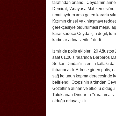
tarafından onandı. Ceyda’nın annes
Demiral, “Anayasa Mahkemesi’nd
umutluydum ama gelen kararla yıkı
Kızımın cinsel yakınlaşmayı reddett
gerekçesiyle öldürülmesi meşrulaşt
karar sadece Ceyda için değil, tüm
kadınlar adına verildi” dedi.
İzmir’de polis ekipleri, 20 Ağustos
saat 01.00 sıralarında Barbaros M
Serkan Dindar’ın zemin kattaki dair
ihbarını aldı. Adrese giden polis, 
sağ kolunun kopma derecesinde ke
belirlendi. Otopsinin ardından Ceyd
Gözaltına alınan ve alkollü olduğu 
Tutuklanan Dindar’ın ‘Yaralama’ ve
olduğu ortaya çıktı.