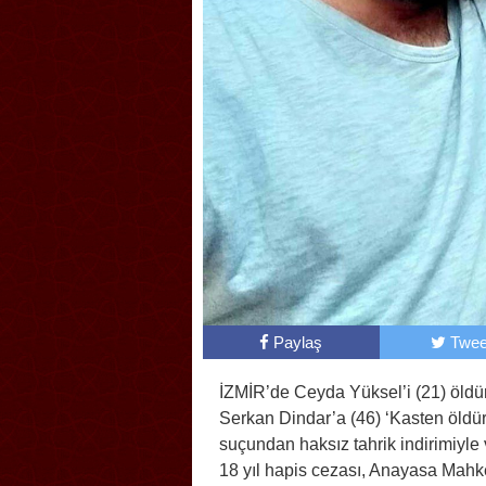
Paylaş
Twee
İZMİR’de Ceyda Yüksel’i (21) öldü
Serkan Dindar’a (46) ‘Kasten öldü
suçundan haksız tahrik indirimiyle 
18 yıl hapis cezası, Anayasa Mah