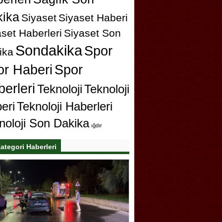
ika
Siyaset
Siyaset Haberi
set Haberleri
Siyaset Son
Sondakika
Spor
ika
or Haberi
Spor
erleri
Teknoloji
Teknoloji
eri
Teknoloji Haberleri
noloji Son Dakika
ığdır
ategori Haberleri