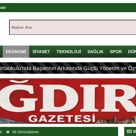
rası
ıştayı Iğdır’da başlıyor
Haber Ara:
mü
yı
çin Davulunu Kırdı
EKONOMİ
SİYASET
TEKNOLOJİ
SAĞLIK
SPOR
DÜ
Ortaokulu’nda Başarının Arkasında Güçlü Yönetim ve Özv
eleneksel Mirası
ası: 4 Yaralı
K
6
46 Görüntüleme