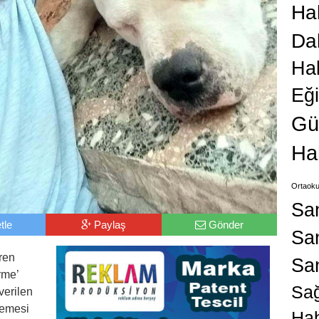
Hab
Da
Ha
Eğ
Gü
Ha
Ortaoku
Sa
tle
Paylaş
Gönder
San
ren
Sa
rme’
Sağ
verilen
kemesi
Hab