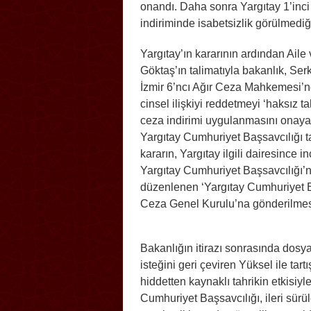
onandı. Daha sonra Yargıtay 1’inci 
indiriminde isabetsizlik görülmediği
Yargıtay’ın kararının ardından Ai
Göktaş’ın talimatıyla bakanlık, Ser
İzmir 6’ncı Ağır Ceza Mahkemesi’n
cinsel ilişkiyi reddetmeyi ‘haksız 
ceza indirimi uygulanmasını onayan 
Yargıtay Cumhuriyet Başsavcılığı t
kararın, Yargıtay ilgili dairesince i
Yargıtay Cumhuriyet Başsavcılığ
düzenlenen ‘Yargıtay Cumhuriyet B
Ceza Genel Kurulu’na gönderilmes
Bakanlığın itirazı sonrasında dosy
isteğini geri çeviren Yüksel ile tart
hiddetten kaynaklı tahrikin etkisiyle
Cumhuriyet Başsavcılığı, ileri sürül