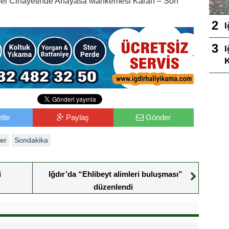
sel Cinayetinde Anayasa Mahkemesi Kararı – Son
I
I
K
tle
Paylaş
Gönder
er
Sondakika
i
Iğdır’da “Ehlibeyt alimleri buluşması”
düzenlendi