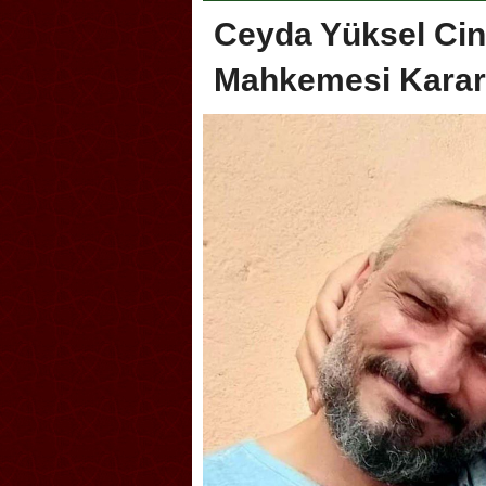
Ceyda Yüksel Ci
Mahkemesi Karar
oca, Geleneksel Türk Okçuluğu
Askerlik şakası Dünya Kup
yonası’na ev sahipliği yapıyor
karıştırdı! Güney Kore’den 