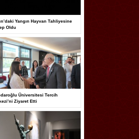
ın’daki Yangın Hayvan Tahliyesine
ep Oldu
çdaroğlu Üniversitesi Tercih
ezi’ni Ziyaret Etti