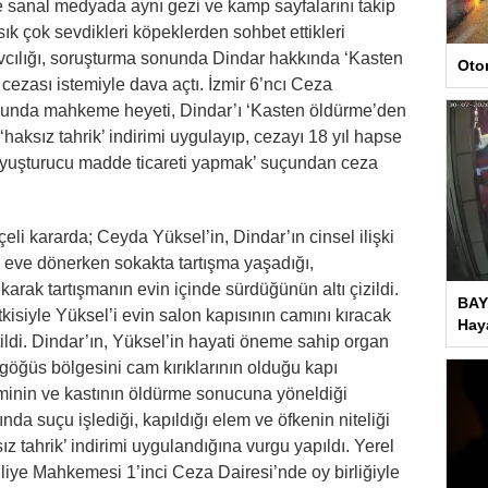
e sanal medyada aynı gezi ve kamp sayfalarını takip
ık sık çok sevdikleri köpeklerden sohbet ettikleri
avcılığı, soruşturma sonunda Dindar hakkında ‘Kasten
Oto
ezası istemiyle dava açtı. İzmir 6’ncı Ceza
unda mahkeme heyeti, Dindar’ı ‘Kasten öldürme’den
haksız tahrik’ indirimi uygulayıp, cezayı 18 yıl hapse
Uyuşturucu madde ticareti yapmak’ suçundan ceza
eli kararda; Ceyda Yüksel’in, Dindar’ın cinsel ilişki
e eve dönerken sokakta tartışma yaşadığı,
karak tartışmanın evin içinde sürdüğünün altı çizildi.
BAY
tkisiyle Yüksel’i evin salon kapısının camını kıracak
Haya
tildi. Dindar’ın, Yüksel’in hayati öneme sahip organ
öğüs bölgesini cam kırıklarının olduğu kapı
eminin ve kastının öldürme sonucuna yöneldiği
ında suçu işlediği, kapıldığı elem ve öfkenin niteliği
z tahrik’ indirimi uygulandığına vurgu yapıldı. Yerel
iye Mahkemesi 1’inci Ceza Dairesi’nde oy birliğiyle