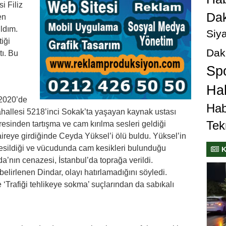
i Filiz
Dak
en
ldım.
Siya
iği
Dak
ı. Bu
Sp
Hab
 2020’de
Hab
ahallesi 5218’inci Sokak’ta yaşayan kaynak ustası
Tek
esinden tartışma ve cam kırılma sesleri geldiği
daireye girdiğinde Ceyda Yüksel’i ölü buldu. Yüksel’in
sildiği ve vücudunda cam kesikleri bulunduğu
K
a’nın cenazesi, İstanbul’da toprağa verildi.
belirlenen Dindar, olayı hatırlamadığını söyledi.
 ‘Trafiği tehlikeye sokma’ suçlarından da sabıkalı