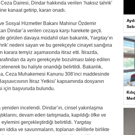
Ceza Dairesi, Dindar hakkında verilen ‘haksız tahrik’
ne kanaat getirip, kararı onadı.
Ayd
le ve Sosyal Hizmetler Bakanı Mahinur Özdemir
Seb
kan Dindar’a verilen cezaya karşı harekete geçti.
de görülen davaya müdahil olan bakanlık, Yargıtay’ın
tahrik’ nedeni sayan ve bu gerekçeyle cinayet sanığına
karara temyiz aşamasında itiraz etti. İtirazda,
arafından da aynı gerekçeyle bozulması talep edilen
ncelenerek bu haliyle onandığı belirtildi. Bakanlık,
ı’na, Ceza Muhakemesi Kanunu 308’inci maddesinde
aşsavcısının İtiraz Yetkisi’ kapsamında dosyanın
i için başvuruda bulundu.
Kılı
Merk
a yeniden incelendi. Dindar’ın, cinsel yakınlaşma
ıştıklarını, devam eden tartışmada, kapıldığı öfke ve
 eylemini gerçekleştirdiği belirtildi. Yargıtay
en iddia ve savunmaların, toplanan delillerle birlikte