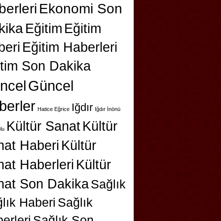
erleri
Ekonomi Son
kika
Eğitim
Eğitim
beri
Eğitim Haberleri
itim Son Dakika
ncel
Güncel
berler
Iğdır
Hatice Eğrice
Iğdır İnönü
Kültür Sanat
Kültür
lu
nat Haberi
Kültür
at Haberleri
Kültür
nat Son Dakika
Sağlık
lık Haberi
Sağlık
erleri
Sağlık Son