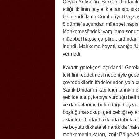
Ceyda Yüksel’in, Serkan Dindar il
ettiği, ikilinin böylelikle tanışıp, s
belirlendi. İzmir Cumhuriyet Başs
öldürme’ suçundan müebbet hapis c
Mahkemesi’ndeki yargılama sonuc
müebbet hapse çarptırdı, ardından ‘
indirdi. Mahkeme heyeti, sanığa ‘
vermedi.
Kararın gerekçesi açıklandı. Gerekç
teklifini reddetmesi nedeniyle gec
çevredekilerin ifadelerinden yola çı
Sanık Dindar’ın kapıldığı tahrikin e
şekilde tutup, kapıya vurduğu belir
ve damarlarının bulunduğu baş ve g
boşluğuna sokup, geri çektiği eyl
aktarıldı. Dindar hakkında tahrik alt
ve boyutu dikkate alınarak da ‘haksı
mahkemenin kararı, İzmir Bölge Adl