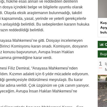
ldığı, hükme esas alınan ve reddedilen delillerin
in dosya içindeki belge ve bilgilerle uyumlu olarak
ildi. Olayda eksik araştırmanın bulunmadığı, takdiri
i kapsamında, yasal, yerinde ve yeterli gerekçelerle
Kuş
 anlaşıldığı belirtildi. Bu sebeplerden kararın hukuka
Açıy
zın reddedildiği belirtildi.
bul
 Anayasa Mahkemesi’ne gitti. Dosyayı incelemeyen
Ç
irinci Komisyonu kararı onadı. Komisyon, dosyanın
öz konusu başvurunun, Avrupa İnsan Hakları
Bug
amına girmediğine karar verdi.
I
nnesi Filiz Demiral, “Anayasa Mahkemesi’nden
M
dım. Kızımın adaleti için 6 yıldır mücadele ediyorum.
tiği gerekçesiyle öldürülmesi meşrulaştı. Bu karar
lar adına verildi. Çok üzgünüm ve çok canım yanıyor.
eceğim. Avrupa İnsan Hakları Mahkemesi’ne