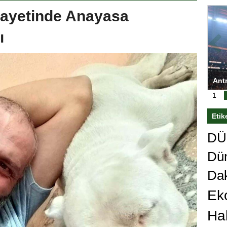
nayetinde Anayasa
ı
ası’nı
Antrenörlüğe ”Hayır” diyen Mertens,
Sali
sert karar
Galatasaray’dan bakın ne istedi
1
Etik
DÜn
Dü
Da
Ek
Ha