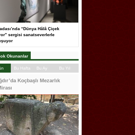
adası’nda “Dünya Hâlâ Çiçek
or” sergisi sanatseverlerle
uşuyor
ok Okunanlar
ün
Bu Hafta
Bu Ay
Bu Yıl
ğdır’da Koçbaşlı Mezarlık
irası